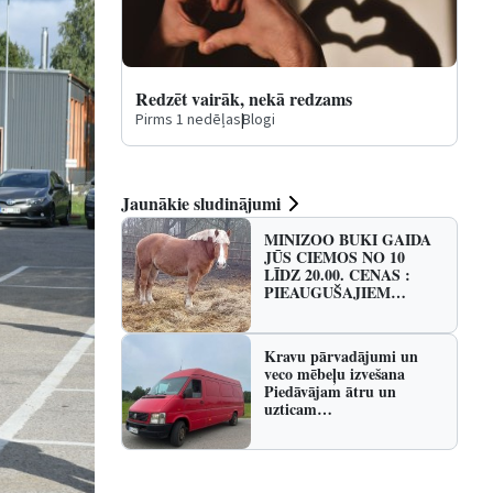
Redzēt vairāk, nekā redzams
Pirms 1 nedēļas
|
Blogi
Jaunākie sludinājumi
MINIZOO BUKI GAIDA
JŪS CIEMOS NO 10
LĪDZ 20.00. CENAS :
PIEAUGUŠAJIEM…
Kravu pārvadājumi un
veco mēbeļu izvešana
Piedāvājam ātru un
uzticam…