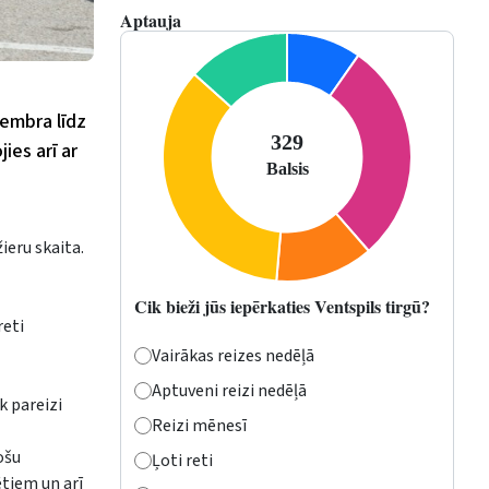
Aptauja
tembra līdz
ies arī ar
ieru skaita.
Cik bieži jūs iepērkaties Ventspils tirgū?
reti
Vairākas reizes nedēļā
Aptuveni reizi nedēļā
k pareizi
Reizi mēnesī
ošu
Ļoti reti
ētiem un arī