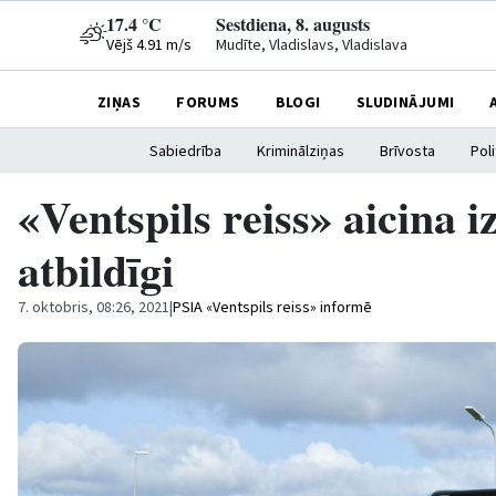
17.4 °C
Sestdiena, 8. augusts
Vējš 4.91 m/s
Mudīte, Vladislavs, Vladislava
ZIŅAS
FORUMS
BLOGI
SLUDINĀJUMI
Sabiedrība
Kriminālziņas
Brīvosta
Poli
«Ventspils reiss» aicina 
atbildīgi
7. oktobris, 08:26, 2021
|
PSIA «Ventspils reiss» informē