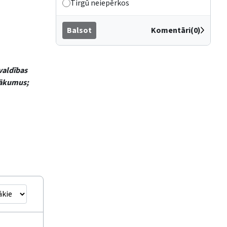
Tirgū neiepērkos
Balsot
Komentāri(0)
valdības
sākumus;