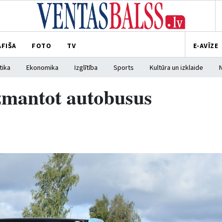
AFIŠA
FOTO
TV
E-AVĪZE
tika
Ekonomika
Izglītība
Sports
Kultūra un izklaide
izmantot autobusus