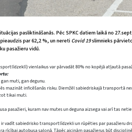
ituācijas pasliktināšanās. Pēc SPKC datiem laikā no 27.sep
 pieaudzis par 62,2 %, un nereti
Covid 19
slimnieks pārvietoj
sku pasažieru vidū.
ansportlīdzeklī) vienlaikus var pārvadāt 80% no kopējā atļautā pasaž
ortu:
j gan muti, gan degunu.
spēs mazināt inficēšanās risku. Diemžēl sabiedriskajā transportā ne
ot tikai muti.
sa pasažieri, kuram nav mutes un deguna aizsega vai arī tas netie
r vadīt sabiedrisko transportlīdzekli un rūpēties par pasažieru dr
era rīcībai autobusa salonā. Tāpēc aicinām pasažierus būt disciplin