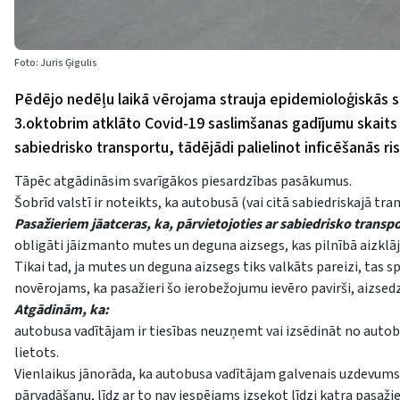
Foto: Juris Ģigulis
Pēdējo nedēļu laikā vērojama strauja epidemioloģiskās s
3.oktobrim atklāto Covid-19 saslimšanas gadījumu skaits
sabiedrisko transportu, tādējādi palielinot inficēšanās ri
Tāpēc atgādināsim svarīgākos piesardzības pasākumus.
Šobrīd valstī ir noteikts, ka autobusā (vai citā sabiedriskajā tr
Pasažieriem jāatceras, ka, pārvietojoties ar sabiedrisko transp
obligāti jāizmanto mutes un deguna aizsegs, kas pilnībā aizklā
Tikai tad, ja mutes un deguna aizsegs tiks valkāts pareizi, tas 
novērojams, ka pasažieri šo ierobežojumu ievēro pavirši, aizsedz
Atgādinām, ka:
autobusa vadītājam ir tiesības neuzņemt vai izsēdināt no autobu
lietots.
Vienlaikus jānorāda, ka autobusa vadītājam galvenais uzdevums i
pārvadāšanu, līdz ar to nav iespējams izsekot līdzi katra pasaži