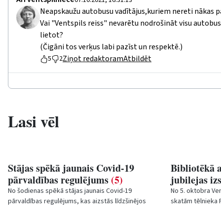
07.10.2021, 16:31:13
Neapskaužu autobusu vadītājus,kuriem nereti nākas p
Vai "Ventspils reiss" nevarētu nodrošināt visu autobu
lietot?
(Čigāni tos verķus labi pazīst un respektē.)
Ziņot redaktoram
Atbildēt
5
2
Lasi vēl
Stājas spēkā jaunais Covid-19
Bibliotēkā 
pārvaldības regulējums
(5)
jubilejas iz
No šodienas spēkā stājas jaunais Covid-19
No 5. oktobra Ven
pārvaldības regulējums, kas aizstās līdzšinējos
skatām tēlnieka 
Ministru kabineta "noteikumus Nr.360".
"Oniksa etīdes".