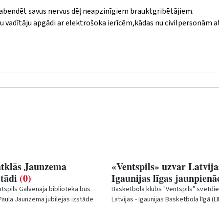
abendēt savus nervus dēļ neapzinīgiem brauktgribētājiem.
su vadītāju apgādi ar elektrošoka ierīcēm,kādas nu civilpersonām a
atklās Jaunzema
«Ventspils» uzvar Latvija
stādi
(0)
Igaunijas līgas jaunpien
tspils Galvenajā bibliotēkā būs
Basketbola klubs "Ventspils" svētdie
Paula Jaunzema jubilejas izstāde
Latvijas - Igaunijas Basketbola līgā (LIB
uzvaru izbraukumā, ar rezultātu 80:67.