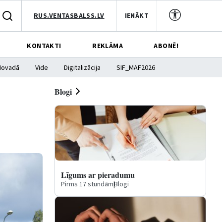
RUS.VENTASBALSS.LV
IENĀKT
KONTAKTI
REKLĀMA
ABONĒ!
Novadā
Vide
Digitalizācija
SIF_MAF2026
Blogi
Līgums ar pieradumu
Pirms 17 stundām
|
Blogi