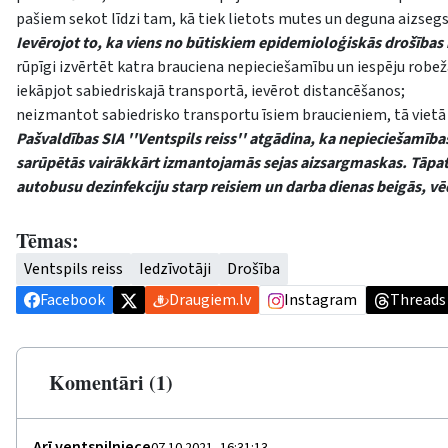
pašiem sekot līdzi tam, kā tiek lietots mutes un deguna aizsegs
Ievērojot to, ka viens no būtiskiem epidemioloģiskās drošības
rūpīgi izvērtēt katra brauciena nepieciešamību un iespēju robež
iekāpjot sabiedriskajā transportā, ievērot distancēšanos;
neizmantot sabiedrisko transportu īsiem braucieniem, tā vietā i
Pašvaldības SIA ''Ventspils reiss'' atgādina, ka nepieciešamīb
sarūpētās vairākkārt izmantojamās sejas aizsargmaskas. Tāpa
autobusu dezinfekciju starp reisiem un darba dienas beigās, vē
Tēmas:
Ventspils reiss
Iedzīvotāji
Drošība
Facebook
Draugiem.lv
Instagram
Threads
Komentāri (1)
Arī ventspilniece