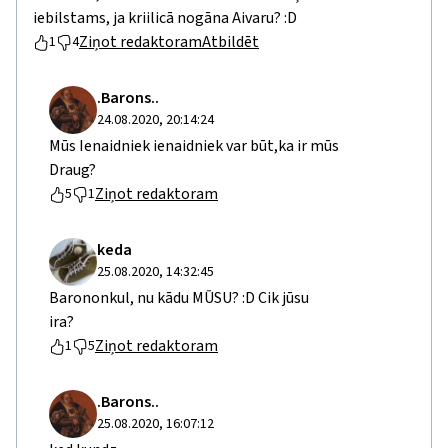
iebilstams, ja kriilicā nogāna Aivaru? :D
Ziņot redaktoram
Atbildēt
1
4
.Barons..
24.08.2020, 20:14:24
Mūs Ienaidniek ienaidniek var būt,ka ir mūs
Draug?
Ziņot redaktoram
5
1
keda
25.08.2020, 14:32:45
Barononkul, nu kādu MŪSU? :D Cik jūsu
ira?
Ziņot redaktoram
1
5
.Barons..
25.08.2020, 16:07:12