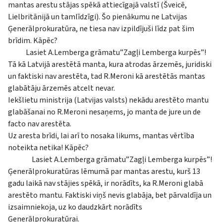
mantas arestu stājas spēkā attiecīgajā valstī (Šveicē,
Lielbritānijā un tamlīdzīgi). Šo pienākumu ne Latvijas
Ģenerālprokuratūra, ne tiesa nav izpildījuši līdz pat šim
brīdim. Kāpēc?
Lasiet A.Lemberga grāmatu”Zagļi Lemberga kurpēs”!
Tā kā Latvijā arestētā manta, kura atrodas ārzemēs, juridiski
un faktiski nav arestēta, tad R.Meroni kā arestētās mantas
glabātāju ārzemēs atcelt nevar.
Iekšlietu ministrija (Latvijas valsts) nekādu arestēto mantu
glabāšanai no R.Meroni nesaņems, jo manta de jure un de
facto nav arestēta.
Uz aresta brīdi, lai arī to nosaka likums, mantas vērtība
noteikta netika! Kāpēc?
Lasiet A.Lemberga grāmatu”Zagļi Lemberga kurpēs”!
Ģenerālprokuratūras lēmumā par mantas arestu, kurš 13
gadu laikā nav stājies spēkā, ir norādīts, ka R.Meroni glabā
arestēto mantu. Faktiski viņš nevis glabāja, bet pārvaldīja un
izsaimniekoja, uz ko daudzkārt norādīts
Ģenerālprokuratūrai.