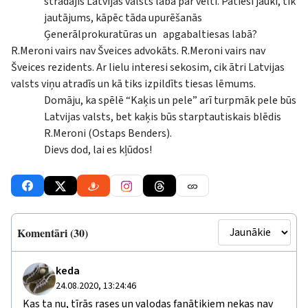
strādājis Latvijas valsts labā par velti. Patiesi jauki, tik
jautājums, kāpēc tāda upurēšanās
Ģenerālprokuratūras un apgabaltiesas labā?
R.Meroni vairs nav Šveices advokāts. R.Meroni vairs nav
Šveices rezidents. Ar lielu interesi sekosim, cik ātri Latvijas
valsts viņu atradīs un kā tiks izpildīts tiesas lēmums.
Domāju, ka spēlē “Kaķis un pele” arī turpmāk pele būs
Latvijas valsts, bet kaķis būs starptautiskais blēdis
R.Meroni (Ostaps Benders).
Dievs dod, lai es kļūdos!
Komentāri (30)
keda
24.08.2020, 13:24:46
Kas ta nu, tīrās rases un valodas fanātiķiem nekas nav