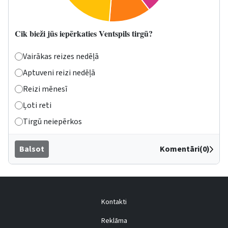
Cik bieži jūs iepērkaties Ventspils tirgū?
Vairākas reizes nedēļā
Aptuveni reizi nedēļā
Reizi mēnesī
Ļoti reti
Tirgū neiepērkos
Balsot
Komentāri(0)
Kontakti
Reklāma