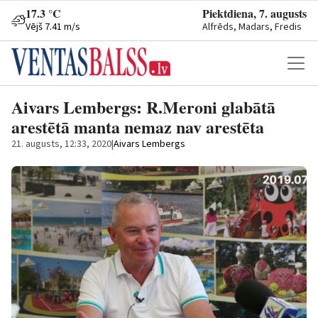
17.3 °C
Piektdiena, 7. augusts
Vējš 7.41 m/s
Alfrēds, Madars, Fredis
Aivars Lembergs: R.Meroni glabātā
arestētā manta nemaz nav arestēta
21. augusts, 12:33, 2020
|
Aivars Lembergs