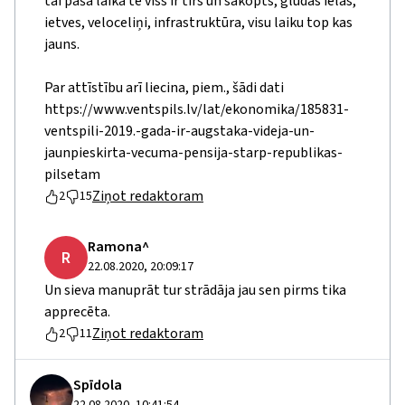
tai pašā laikā te viss ir tīrs un sakopts, gludas ielas,
ietves, veloceliņi, infrastruktūra, visu laiku top kas
jauns.
Par attīstību arī liecina, piem., šādi dati
https://www.ventspils.lv/lat/ekonomika/185831-
ventspili-2019.-gada-ir-augstaka-videja-un-
jaunpieskirta-vecuma-pensija-starp-republikas-
pilsetam
Ziņot redaktoram
2
15
Ramona^
R
22.08.2020, 20:09:17
Un sieva manuprāt tur strādāja jau sen pirms tika
apprecēta.
Ziņot redaktoram
2
11
Spīdola