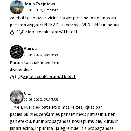
Janis Zvejnieks
23.08.2020, 12:28:42
zajebal,tas mazais virins.cik var pirst.neko nezinos un
pec tam visgudrs.NEKAD ,tu nav bijis VENTINS un nebus
Ziņot redaktoram
Atbildēt
10
1
Vairus
23.08.2020, 08:19:39
Kuram tad tiek Yelverton
dividendes?
Ziņot redaktoram
Atbildēt
2
0
C.L.
22.08.2020, 23:15:39
: „Meli, kuri tiek pateikti simts reizes, kļūst par
patiesību. Mēs cenšamies panākt nevis patiesību, bet
gan efektu. Kur ir propagandas noslēpums: tie, kurus ir
jāpārliecina, ir pilnībā „jāiegremdē” šīs propagandas