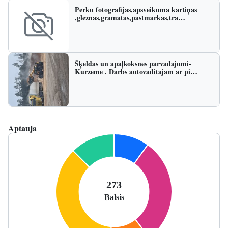
Pērku fotogrāfijas,apsveikuma kartiņas
,gleznas,grāmatas,pastmarkas,tra…
Šķeldas un apaļkoksnes pārvadājumi-
Kurzemē . Darbs autovaditājam ar pi…
Aptauja