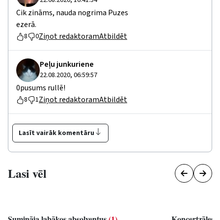
22.08.2020, 10:41:54
Cik zināms, nauda nogrima Puzes
ezerā.
Ziņot redaktoram
Atbildēt
8
0
Peļu junkuriene
22.08.2020, 06:59:57
0pusums rullē!
Ziņot redaktoram
Atbildēt
8
1
Lasīt vairāk komentāru
Lasi vēl
Sumināja labākos absolventus
(1)
Koncertzāles u