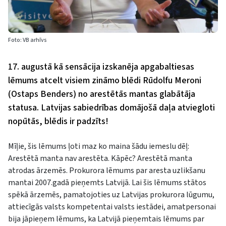
Foto: VB arhīvs
17. augustā kā sensācija izskanēja apgabaltiesas
lēmums atcelt visiem zināmo blēdi Rūdolfu Meroni
(Ostaps Benders) no arestētās mantas glabātāja
statusa. Latvijas sabiedrības domājošā daļa atviegloti
nopūtās, blēdis ir padzīts!
Mīļie, šis lēmums ļoti maz ko maina šādu iemeslu dēļ:
Arestētā manta nav arestēta. Kāpēc? Arestētā manta
atrodas ārzemēs. Prokurora lēmums par aresta uzlikšanu
mantai 2007.gadā pieņemts Latvijā. Lai šis lēmums stātos
spēkā ārzemēs, pamatojoties uz Latvijas prokurora lūgumu,
attiecīgās valsts kompetentai valsts iestādei, amatpersonai
bija jāpieņem lēmums, ka Latvijā pieņemtais lēmums par