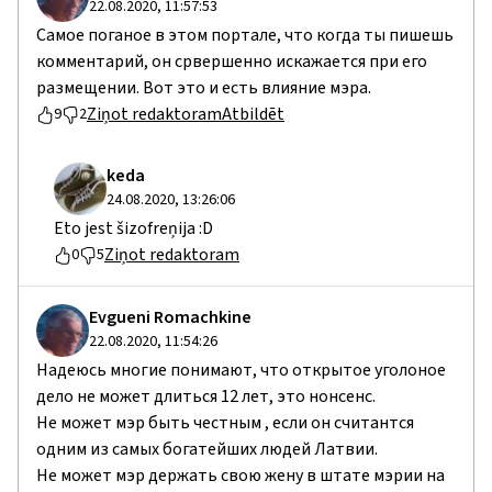
22.08.2020, 11:57:53
Самое поганое в этом портале, что когда ты пишешь
комментарий, он срвершенно искажается при его
размещении. Вот это и есть влияние мэра.
Ziņot redaktoram
Atbildēt
9
2
keda
24.08.2020, 13:26:06
Eto jest šizofreņija :D
Ziņot redaktoram
0
5
Evgueni Romachkine
22.08.2020, 11:54:26
Надеюсь многие понимают, что открытое уголоное
дело не может длиться 12 лет, это нонсенс.
Не может мэр быть честным , если он считантся
одним из самых богатейших людей Латвии.
Не может мэр держать свою жену в штате мэрии на