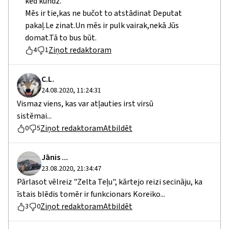
ked kundz.
Mēs ir tie,kas ne bučot to atstādinat Deputat
pakaļ.Le zinat.Un mēs ir pulk vairak,nekā Jūs
domat.Tā to bus būt.
Ziņot redaktoram
4
1
C.L.
24.08.2020, 11:24:31
Vismaz viens, kas var atļauties irst virsū
sistēmai...
Ziņot redaktoram
Atbildēt
0
5
Jānis ...
23.08.2020, 21:34:47
Pārlasot vēlreiz "Zelta Teļu", kārtejo reizi secināju, ka
īstais blēdis tomēr ir funkcionars Koreiko...
Ziņot redaktoram
Atbildēt
3
0