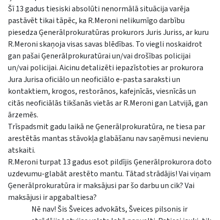
Šī 13 gadus tiesiski absolūti nenormālā situācija varēja
pastāvēt tikai tāpēc, ka R.Meroni nelikumīgo darbību
piesedza Ģenerālprokuratūras prokurors Juris Juriss, ar kuru
R.Meroni skaņoja visas savas blēdības. To viegli noskaidrot
gan pašai Ģenerālprokuratūrai un/vai drošības policijai
un/vai policijai. Aicinu detalizēti iepazīstoties ar prokurora
Jura Jurisa oficiālo un neoficiālo e-pasta saraksti un
kontaktiem, krogos, restorānos, kafejnīcās, viesnīcās un
citās neoficiālās tikšanās vietās ar R.Meroni gan Latvijā, gan
ārzemēs.
Trīspadsmit gadu laikā ne Ģenerālprokuratūra, ne tiesa par
arestētās mantas stāvokļa glabāšanu nav saņēmusi nevienu
atskaiti.
R.Meroni turpat 13 gadus esot pildījis Ģenerālprokurora doto
uzdevumu-glabāt arestēto mantu. Tātad strādājis! Vai viņam
Ģenerālprokuratūra ir maksājusi par šo darbu un cik? Vai
maksājusi ir apgabaltiesa?
Nē nav! Šis Šveices advokāts, Šveices pilsonis ir