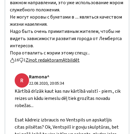
важном направлении, это уже использование мэром
служебного положения.
Не могут коровы с букетами в .... являться качеством
жизни нааеления.
Надо быть очень примитивным жителем, чтобы не
видеть зависимости развития города от Лембергса
интересов.
Пора отвалить с мэрии этому спецу...
Ziņot redaktoram
Atbildēt
16
1
Ramona^
R
22.08.2020, 20:05:34
Kārtībā drīzāk kaut kas nav kārtībā valstī - piem., cik
reizes un kādu iemeslu dēļ tiek grozītas novadu
robežas...
Esat kādreiz izbraucis no Ventspils un apskatījis
citas pilsētas? Ok, Ventspilī ir govju skulptūras, bet