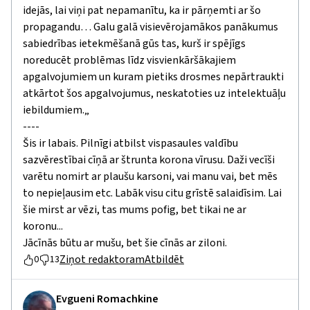
idejās, lai viņi pat nepamanītu, ka ir pārņemti ar šo
propagandu… Galu galā visievērojamākos panākumus
sabiedrības ietekmēšanā gūs tas, kurš ir spējīgs
noreducēt problēmas līdz visvienkāršākajiem
apgalvojumiem un kuram pietiks drosmes nepārtraukti
atkārtot šos apgalvojumus, neskatoties uz intelektuāļu
iebildumiem.„
----
Šis ir labais. Pilnīgi atbilst vispasaules valdību
sazvērestībai cīņā ar štrunta korona vīrusu. Daži vecīši
varētu nomirt ar plaušu karsoni, vai manu vai, bet mēs
to nepieļausim etc. Labāk visu citu grīstē salaidīsim. Lai
šie mirst ar vēzi, tas mums pofig, bet tikai ne ar
koronu...
Jācīnās būtu ar mušu, bet šie cīnās ar ziloni.
Ziņot redaktoram
Atbildēt
0
13
Evgueni Romachkine