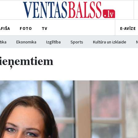
AFIŠA
FOTO
TV
E-AVĪZE
tika
Ekonomika
Izglītība
Sports
Kultūra un izklaide
pieņemtiem