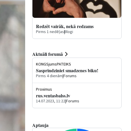
Redzēt vairāk, nekā redzams
Pirms 1 nedēļas
|
Blogi
Aktuāli forumā
KONGSjumsPATEIKS
Sasprindziniet smadzenes biku!
Pirms 4 dienām
|
Forums
Proximus
rus.ventasbalss.lv
14.07.2023, 11:22
|
Forums
Aptauja