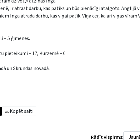
ram dzīvot,» atzinās Inga.
nē, ir atrast darbu, kas patiks un būs pienācīgi atalgots. Anglijā v
em Inga atrada darbu, kas viņai patīk. Viņa cer, ka arī viņas vīram V
ī – 5 ģimenes.
tu pieteikumi – 17, Kurzemē – 6.
vadā un Skrundas novadā.
Kopēt saiti
Rādīt vispirms: