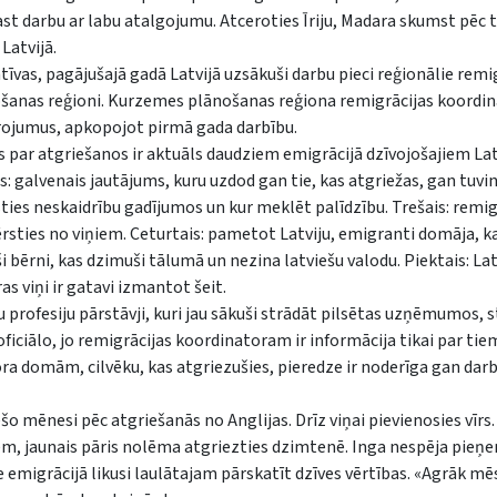
rast darbu ar labu atalgojumu. Atceroties Īriju, Madara skumst pēc 
Latvijā.
atīvas, pagājušajā gadā Latvijā uzsākuši darbu pieci reģionālie remi
ānošanas reģioni. Kurzemes plānošanas reģiona remigrācijas koordi
rojumus, apkopojot pirmā gada darbību.
par atgriešanos ir aktuāls daudziem emigrācijā dzīvojošajiem Lat
rs: galvenais jautājums, kuru uzdod gan tie, kas atgriežas, gan tuvin
vērsties neskaidrību gadījumos un kur meklēt palīdzību. Trešais: remi
ērsties no viņiem. Ceturtais: pametot Latviju, emigranti domāja, k
ši bērni, kas dzimuši tālumā un nezina latviešu valodu. Piektais: Lat
as viņi ir gatavi izmantot šeit.
itu profesiju pārstāvji, kuri jau sākuši strādāt pilsētas uzņēmumos, 
 oficiālo, jo remigrācijas koordinatoram ir informācija tikai par tie
tora domām, cilvēku, kas atgriezušies, pieredze ir noderīga gan dar
šo mēnesi pēc atgriešanās no Anglijas. Drīz viņai pievienosies vīrs. 
iem, jaunais pāris nolēma atgriezties dzimtenē. Inga nespēja pieņ
 emigrācijā likusi laulātajam pārskatīt dzīves vērtības. «Agrāk mē