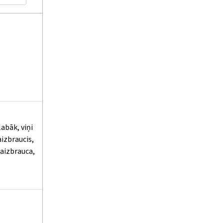
labāk, viņi
aizbraucis,
eaizbrauca,