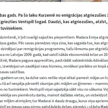
bas gads. Pa šo laiku Kurzemē no emigrācijas atgriezušies 1
tgriezties Ventspilī šogad. Daudzi, kas atgriezušies, atzīst
 tuviniekiem.
dzimtenē, ir ļoti svarīgi sajusties pieņemtiem. Madara Eniņa atgri
iņus gadus. Pēc savas pieredzes viņa zina, kas sagaida tos, kas atgr
a ir dzirdējusi par remigrācijas programmu, taču lēmumu par atgrieš
uca no Latvijas 2009. gadā, kad valstī sākās ekonomiskā krīze un 20
ūtnē, Madara paguva apprecēties, pastrādāt sabiedriskās ēdināšan
 izveidojusi un zaudējusi savu biznesu, nonākusi parādos un kopā a
savas saistības.
gadiem un cer, ka dzīve vairs neliks viņai atkal pamest mājas un t
taču tā arī nespēja pārvarēt skumjas pēc mājām un ģimenes – mamm
es no tuviniekiem. Ventspilī viņai vajadzēja sākt visu no sākuma. Viņ
i meklēja sev piemērotu darbu, mainot dažādas vietas, un visbeidzot
kusi ar mīļām atmiņām; tur Madarai ir daudz draugu, kurus viņa apciem
lstī es ieguvu savu pirmo patstāvīgās dzīves pieredzi,» stāsta Mad