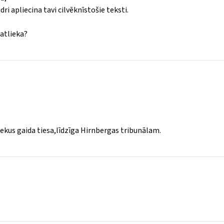
ri apliecina tavi cilvēknīstošie teksti.
 atlieka?
niekus gaida tiesa,līdzīga Hirnbergas tribunālam.