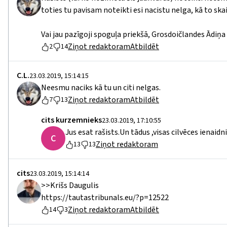
toties tu pavisam noteikti esi nacistu nelga, kā to skaid
Vai jau pazīgoji spoguļa priekšā, Grosdoičlandes Ādiņa
Ziņot redaktoram
Atbildēt
2
14
C.L.
23.03.2019, 15:14:15
Neesmu naciks kā tu un citi nelgas.
Ziņot redaktoram
Atbildēt
7
13
cits kurzemnieks
23.03.2019, 17:10:55
Jus esat rašists.Un tādus ,visas cilvēces ienaid
C
Ziņot redaktoram
13
13
cits
23.03.2019, 15:14:14
>>Krišs Daugulis
https://tautastribunals.eu/?p=12522
Ziņot redaktoram
Atbildēt
14
3