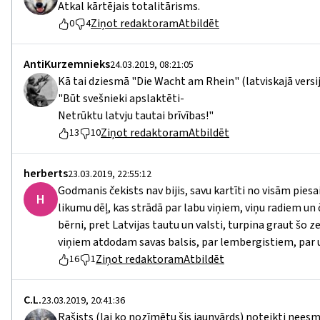
Atkal kārtējais totalitārisms.
Ziņot redaktoram
Atbildēt
0
4
AntiKurzemnieks
24.03.2019, 08:21:05
Kā tai dziesmā "Die Wacht am Rhein" (latviskajā vers
"Būt svešnieki apslaktēti-
Netrūktu latvju tautai brīvības!"
Ziņot redaktoram
Atbildēt
13
10
herberts
23.03.2019, 22:55:12
Godmanis čekists nav bijis, savu kartīti no visām piesa
H
likumu dēļ, kas strādā par labu viņiem, viņu radiem un
bērni, pret Latvijas tautu un valsti, turpina graut šo 
viņiem atdodam savas balsis, par lembergistiem, par uša
Ziņot redaktoram
Atbildēt
16
1
C.L.
23.03.2019, 20:41:36
Rašists (lai ko nozīmētu šis jaunvārds) noteikti neesm