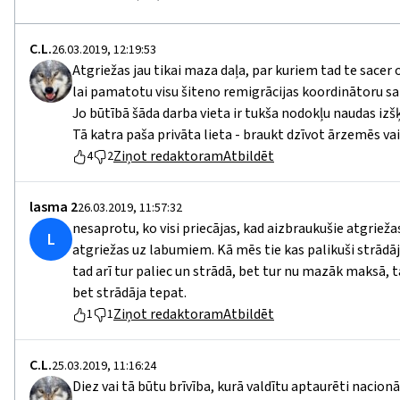
C.L.
26.03.2019, 12:19:53
Atgriežas jau tikai maza daļa, par kuriem tad te sacer 
lai pamatotu visu šiteno remigrācijas koordinātoru
Jo būtībā šāda darba vieta ir tukša nodokļu naudas izš
Tā katra paša privāta lieta - braukt dzīvot ārzemēs va
Ziņot redaktoram
Atbildēt
4
2
lasma 2
26.03.2019, 11:57:32
nesaprotu, ko visi priecājas, kad aizbraukušie atgriežas, 
L
atgriežas uz labumiem. Kā mēs tie kas palikuši strādāj
tad arī tur paliec un strādā, bet tur nu mazāk maksā, t
bet strādāja tepat.
Ziņot redaktoram
Atbildēt
1
1
C.L.
25.03.2019, 11:16:24
Diez vai tā būtu brīvība, kurā valdītu aptaurēti nacionāl