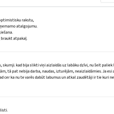
optimistisku rakstu,
 saņemamo atalgojumu.
ķiešana.
i braukt atpakaļ.
skumji. kad bija slikti viņi aizlaidās uz labāku dzīvi, nu šeit paliek 
ām, tā pat nebija darba, naudas, izturējām, neaizlaidāmies. Ja esi 
ad cer ka nu te varēs dabūt labumus un atkal zaudētāji ir tie kuri n
isti.