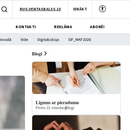
RUS.VENTASBALSS.LV
IENĀKT
KONTAKTI
REKLĀMA
ABONĒ!
Novadā
Vide
Digitalizācija
SIF_MAF2026
Blogi
Līgums ar pieradumu
Pirms 21 stundas
|
Blogi