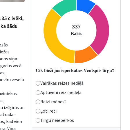
85 cilvēki,
, ka šādu
ezās
iežas
anos viņa
 gadus vecā
Cik bieži jūs iepērkaties Ventspils tirgū?
as,
r vīru veselu
Vairākas reizes nedēļā
Aptuveni reizi nedēļā
uviniekus.
as,
Reizi mēnesī
a izšķīrās ar
Ļoti reti
 atrada –
Tirgū neiepērkos
os, kad vien
ara. Viņa