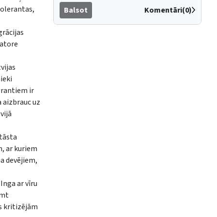
tolerantas,
Balsot
Komentāri(0)
grācijas
natore
vijas
ieki
grantiem ir
a aizbrauc uz
vijā
stāsta
m, ar kuriem
ba devējiem,
Inga ar vīru
emt
s kritizējām