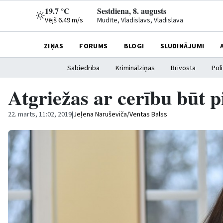
19.7 °C
Sestdiena, 8. augusts
Vējš 6.49 m/s
Mudīte, Vladislavs, Vladislava
ZIŅAS
FORUMS
BLOGI
SLUDINĀJUMI
Sabiedrība
Kriminālziņas
Brīvosta
Poli
Atgriežas ar cerību būt 
22. marts, 11:02, 2019
|
Jeļena Naruševiča/Ventas Balss