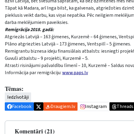
dzīvi Latvijā, bet svešumā sapratām, ka bez dzimtenes mēs neva
Tāpat kā Madara, arī Inga bilst, ka galvenais, atgriežoties dzimte
pieklusis veikt darbu, kas viņai nepatika. Pēc neilgiem meklējumi
darba meklējumiem paveiksies.
Remigrācija 2018. gadā:
Atgriezās Latvijā – 163 ģimenes, Kurzemē – 64 ģimenes, Ventspil
Plāno atgriezties Latvijā – 173 ģimenes, Ventspilī – 5 ģimenes.
Remigrantu biznesa ideju finansiālais atbalsts: iesniegti projek
Guvuši atbalstu – 9 projekti, Kurzemē – 5.
Atrasti risinājumi pašvaldību līmenī – 10, Kurzemē – Saldus no
Informācija par remigrāciju:
www.paps.lv
Tēmas:
Iedzīvotāji
Facebook
Draugiem.lv
Instagram
Threads
Komentāri (21)