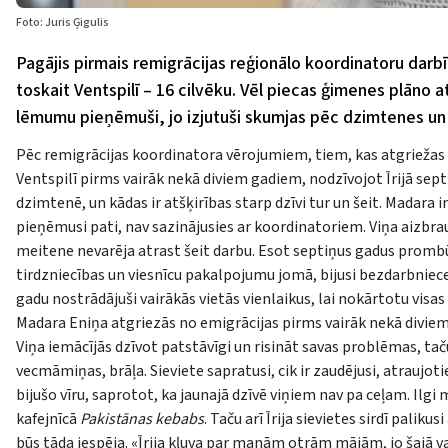
Foto: Juris Ģigulis
Pagājis pirmais remigrācijas reģionālo koordinatoru darbī
toskait Ventspilī – 16 cilvēku. Vēl piecas ģimenes plāno a
lēmumu pieņēmuši, jo izjutuši skumjas pēc dzimtenes un
Pēc remigrācijas koordinatora vērojumiem, tiem, kas atgriežas 
Ventspilī pirms vairāk nekā diviem gadiem, nodzīvojot Īrijā sept
dzimtenē, un kādas ir atšķirības starp dzīvi tur un šeit. Madar
pieņēmusi pati, nav sazinājusies ar koordinatoriem. Viņa aizbra
meitene nevarēja atrast šeit darbu. Esot septiņus gadus promb
tirdzniecības un viesnīcu pakalpojumu jomā, bijusi bezdarbniece,
gadu nostrādājuši vairākās vietās vienlaikus, lai nokārtotu visas 
Madara Eniņa atgriezās no emigrācijas pirms vairāk nekā diviem 
Viņa iemācījās dzīvot patstāvīgi un risināt savas problēmas, 
vecmāmiņas, brāļa. Sieviete sapratusi, cik ir zaudējusi, atraujoti
bijušo vīru, saprotot, ka jaunajā dzīvē viņiem nav pa ceļam. Ilg
kafejnīcā
Pakistānas kebabs
. Taču arī Īrija sievietes sirdī pali
būs tāda iespēja. «Īrija kļuva par manām otrām mājām, jo šajā va