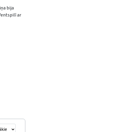
iņa bija
entspilī ar