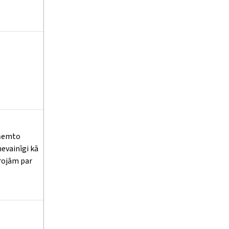
ieņemto
nevainīgi kā
projām par