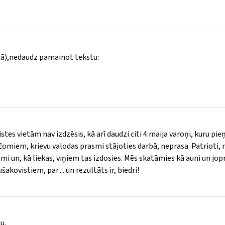
ijā),nedaudz pamainot tekstu:
istes vietām nav izdzēsis, kā arī daudzi citi 4.maija varoņi, kuru p
 čomiem, krievu valodas prasmi stājoties darbā, neprasa. Patrioti, 
zemi un, kā liekas, viņiem tas izdosies. Mēs skatāmies kā auni un jo
kovistiem, par.....un rezultāts ir, biedri!
u,