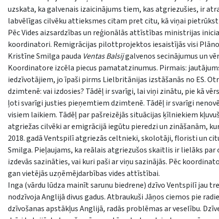
uzskata, ka galvenais izaicinājums tiem, kas atgriezušies, ir at
labvēlīgas cilvēku attieksmes citam pret citu, kā viņai pietrūkst 
Pēc Vides aizsardzības un reģionālās attīstības ministrijas inici
koordinatori. Remigrācijas pilottprojektos iesaistījās visi Pl
Kristīne Smilga pauda
Ventas Balsij
galvenos secinājumus un vē
Koordinatore izcēla piecus pamatatzinumus. Pirmais: jautājums 
iedzīvotājiem, jo īpaši pirms Lielbritānijas izstāšanās no ES. Ot
dzimtenē: vai izdosies? Tādēļ ir svarīgi, lai viņi zinātu, pie kā 
ļoti svarīgi justies pieņemtiem dzimtenē. Tādēļ ir svarīgi nenov
visiem laikiem. Tādēļ par pašreizējās situācijas ķīlniekiem kļuvu
atgriežas cilvēki ar emigrācijā iegūtu pieredzi un zināšanām, kur
2018. gadā Ventspilī atgriezās celtnieki, skolotāji, floristi un c
Smilga. Pieļaujams, ka reālais atgriezušos skaitlis ir lielāks par
izdevās sazināties, vai kuri paši ar viņu sazinājās. Pēc koordina
gan vietējās uzņēmējdarbības vides attīstībai.
Inga (vārdu lūdza mainīt sarunu biedrene) dzīvo Ventspilī jau tre
nodzīvoja Anglijā divus gadus. Atbraukuši Jāņos ciemos pie rad
dzīvošanas apstākļus Anglijā, radās problēmas ar veselību. Dzīve