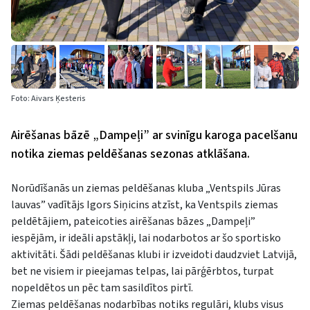
Foto: Aivars Ķesteris
Airēšanas bāzē „Dampeļi” ar svinīgu karoga pacelšanu
notika ziemas peldēšanas sezonas atklāšana.
Norūdīšanās un ziemas peldēšanas kluba „Ventspils Jūras
lauvas” vadītājs Igors Siņicins atzīst, ka Ventspils ziemas
peldētājiem, pateicoties airēšanas bāzes „Dampeļi”
iespējām, ir ideāli apstākļi, lai nodarbotos ar šo sportisko
aktivitāti. Šādi peldēšanas klubi ir izveidoti daudzviet Latvijā,
bet ne visiem ir pieejamas telpas, lai pārģērbtos, turpat
nopeldētos un pēc tam sasildītos pirtī.
Ziemas peldēšanas nodarbības notiks regulāri, klubs visus