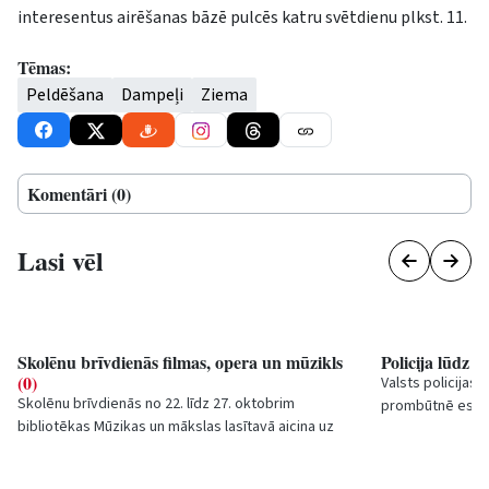
interesentus airēšanas bāzē pulcēs katru svētdienu plkst. 11.
Tēmas:
Peldēšana
Dampeļi
Ziema
Komentāri (0)
Lasi vēl
Skolēnu brīvdienās filmas, opera un mūzikls
Policija lūdz 
(0)
Valsts policijas 
Skolēnu brīvdienās no 22. līdz 27. oktobrim
prombūtnē esošo
bibliotēkas Mūzikas un mākslas lasītavā aicina uz
1978. gadā.
filmu un bērnu operas skatīšanos, kā arī...