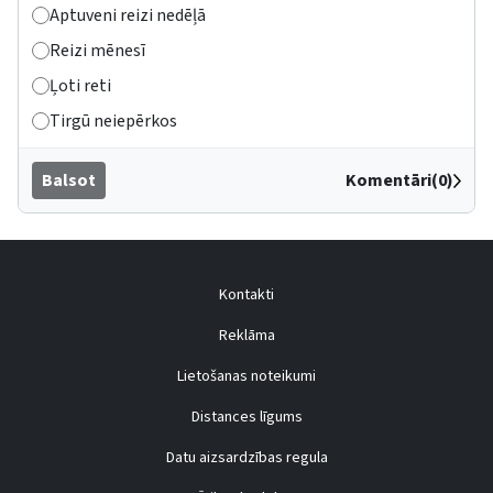
Aptuveni reizi nedēļā
Reizi mēnesī
Ļoti reti
Tirgū neiepērkos
Balsot
Komentāri(0)
Kontakti
Reklāma
Lietošanas noteikumi
Distances līgums
Datu aizsardzības regula