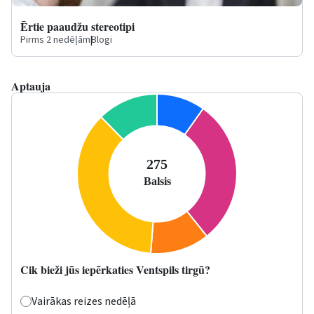
Ērtie paaudžu stereotipi
Pirms 2 nedēļām
|
Blogi
Aptauja
Cik bieži jūs iepērkaties Ventspils tirgū?
Vairākas reizes nedēļā