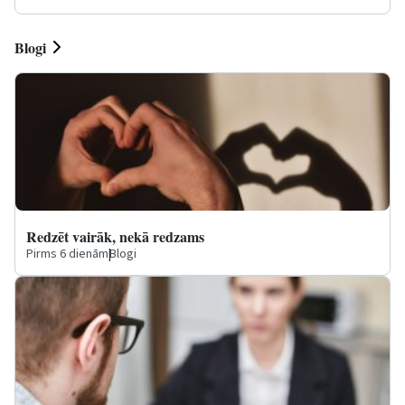
Blogi
Redzēt vairāk, nekā redzams
Pirms 6 dienām
|
Blogi