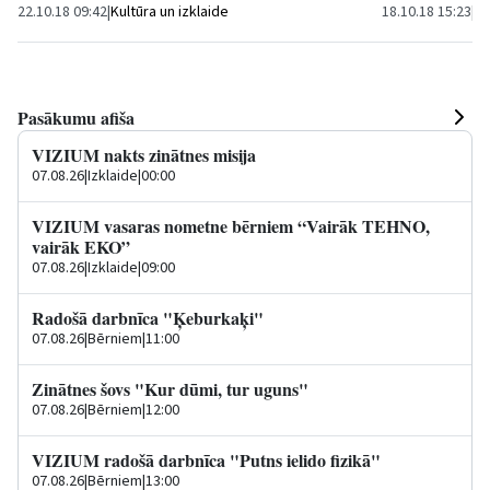
22.10.18 09:42
|
Kultūra un izklaide
18.10.18 15:23
|
Kr
Pasākumu afiša
VIZIUM nakts zinātnes misija
07.08.26
|
Izklaide
|
00:00
VIZIUM vasaras nometne bērniem “Vairāk TEHNO,
vairāk EKO”
07.08.26
|
Izklaide
|
09:00
Radošā darbnīca "Ķeburkaķi"
07.08.26
|
Bērniem
|
11:00
Zinātnes šovs "Kur dūmi, tur uguns"
07.08.26
|
Bērniem
|
12:00
VIZIUM radošā darbnīca "Putns ielido fizikā"
07.08.26
|
Bērniem
|
13:00