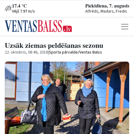
17.4 °C
Piektdiena, 7. augusts
Vējš 7.97 m/s
Alfrēds, Madars, Fredis
Uzsāk ziemas peldēšanas sezonu
22. oktobris, 08:46, 2018
|
Sporta pārvalde/Ventas Balss