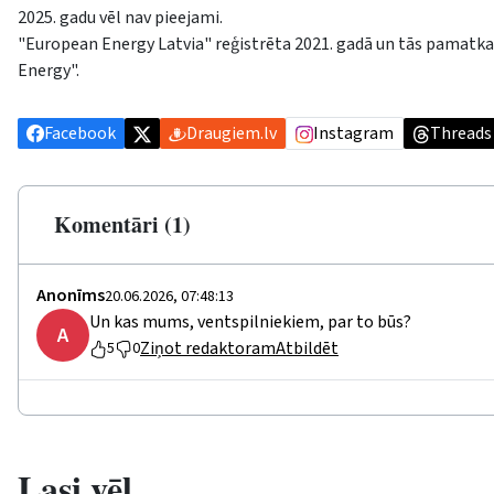
2025. gadu vēl nav pieejami.
"European Energy Latvia" reģistrēta 2021. gadā un tās pamatkap
Energy".
Facebook
Draugiem.lv
Instagram
Threads
Komentāri (1)
Anonīms
20.06.2026, 07:48:13
Un kas mums, ventspilniekiem, par to būs?
A
Ziņot redaktoram
Atbildēt
5
0
Lasi vēl