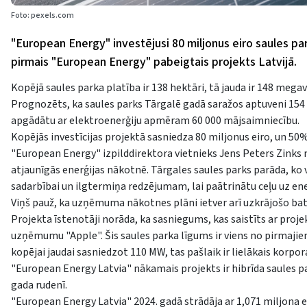
Foto: pexels.com
"European Energy" investējusi 80 miljonus eiro saules park
pirmais "European Energy" pabeigtais projekts Latvijā.
Kopējā saules parka platība ir 138 hektāri, tā jauda ir 148 me
Prognozēts, ka saules parks Tārgalē gadā saražos aptuveni 154 
apgādātu ar elektroenerģiju apmēram 60 000 mājsaimniecību.
Kopējās investīcijas projektā sasniedza 80 miljonus eiro, un 5
"European Energy" izpilddirektora vietnieks Jens Peters Zinks n
atjaunīgās enerģijas nākotnē. Tārgales saules parks parāda, ko
sadarbībai un ilgtermiņa redzējumam, lai paātrinātu ceļu uz en
Viņš pauž, ka uzņēmuma nākotnes plāni ietver arī uzkrājošo bat
Projekta īstenotāji norāda, ka sasniegums, kas saistīts ar proj
uzņēmumu "Apple". Šis saules parka līgums ir viens no pirmaji
kopējai jaudai sasniedzot 110 MW, tas pašlaik ir lielākais korpo
"European Energy Latvia" nākamais projekts ir hibrīda saules pa
gada rudenī.
"European Energy Latvia" 2024. gadā strādāja ar 1,071 miljona