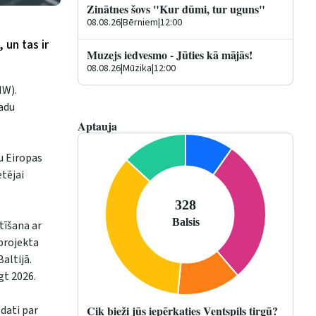
Zinātnes šovs "Kur dūmi, tur uguns"
08.08.26
|
Bērniem
|
12:00
 un tas ir
Muzejs iedvesmo - Jūties kā mājās!
08.08.26
|
Mūzika
|
12:00
MW).
gadu
Aptauja
u Eiropas
tējai
tīšana ar
projekta
altijā.
gt 2026.
Cik bieži jūs iepērkaties Ventspils tirgū?
dati par