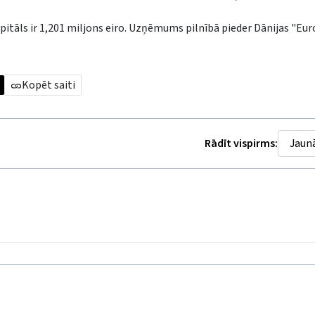
itāls ir 1,201 miljons eiro. Uzņēmums pilnībā pieder Dānijas "Eu
Kopēt saiti
Rādīt vispirms: