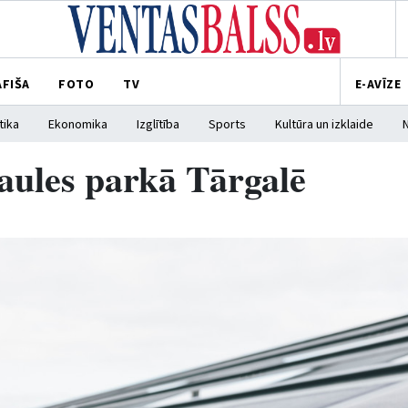
AFIŠA
FOTO
TV
E-AVĪZE
tika
Ekonomika
Izglītība
Sports
Kultūra un izklaide
 saules parkā Tārgalē