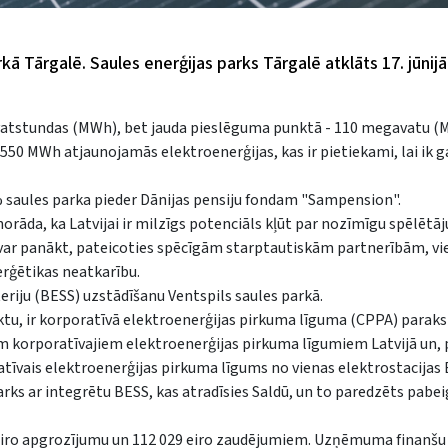
ā Tārgalē. Saules enerģijas parks Tārgalē atklāts 17. jūnijā,
gavatstundas (MWh), bet jauda pieslēguma punktā - 110 megavatu (
550 MWh atjaunojamās elektroenerģijas, kas ir pietiekami, lai ik 
0% saules parka pieder Dānijas pensiju fondam "Sampension".
orāda, ka Latvijai ir milzīgs potenciāls kļūt par nozīmīgu spēlētāj
 var panākt, pateicoties spēcīgām starptautiskām partnerībām, vie
erģētikas neatkarību.
eriju (BESS) uzstādīšanu Ventspils saules parkā.
ektu, ir korporatīvā elektroenerģijas pirkuma līguma (CPPA) paraks
em korporatīvajiem elektroenerģijas pirkuma līgumiem Latvijā un, 
ratīvais elektroenerģijas pirkuma līgums no vienas elektrostacijas B
rks ar integrētu BESS, kas atradīsies Saldū, un to paredzēts pabei
 eiro apgrozījumu un 112 029 eiro zaudējumiem. Uzņēmuma finanšu 