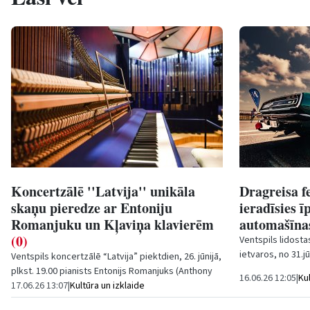
Koncertzālē ''Latvija'' unikāla
Dragreisa f
skaņu pieredze ar Entoniju
ieradīsies ī
Romanjuku un Kļaviņa klavierēm
automašīn
(0)
Ventspils lidostas
ietvaros, no 31.jū
Ventspils koncertzālē “Latvija” piektdien, 26. jūnijā,
jaudīgākās dragre
plkst. 19.00 pianists Entonijs Romanjuks (
Anthony
16.06.26 12:05
|
Ku
Romaniuk
17.06.26 13:07
) aicina uz unikālu...
|
Kultūra un izklaide