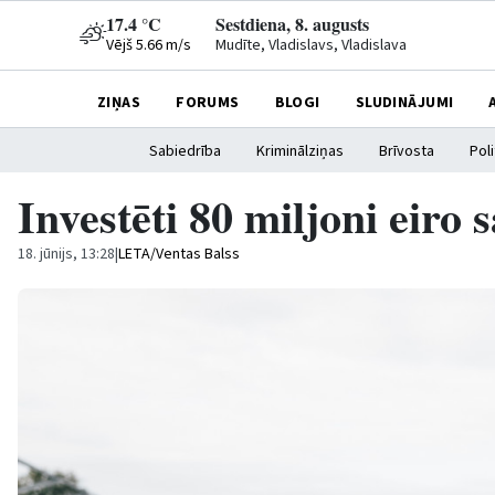
17.4 °C
Sestdiena, 8. augusts
Vējš 5.66 m/s
Mudīte, Vladislavs, Vladislava
ZIŅAS
FORUMS
BLOGI
SLUDINĀJUMI
Sabiedrība
Kriminālziņas
Brīvosta
Poli
Investēti 80 miljoni eiro
18. jūnijs, 13:28
|
LETA/Ventas Balss