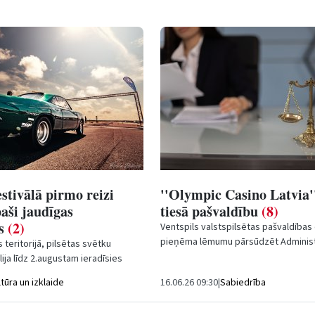
estivālā pirmo reizi
''Olympic Casino Latvia'
paši jaudīgas
tiesā pašvaldību
(8)
as
(2)
Ventspils valstspilsētas pašvaldība
pieņēma lēmumu pārsūdzēt Administr
 teritorijā, pilsētas svētku
tiesas 2026. gada 22. maija spriedumu
lija līdz 2.augustam ieradīsies
SIA...
isa automašīnas no Baltijas un...
ltūra un izklaide
16.06.26 09:30
|
Sabiedrība