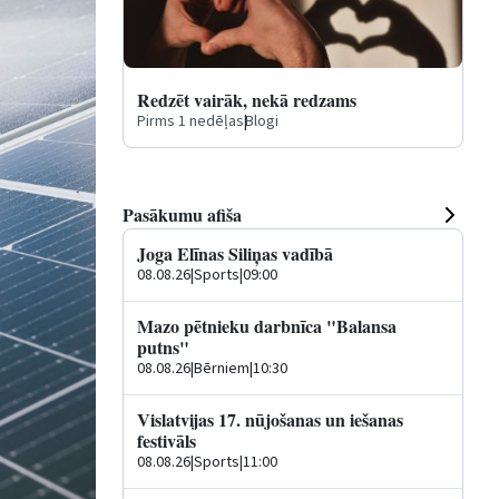
Redzēt vairāk, nekā redzams
Pirms 1 nedēļas
|
Blogi
Pasākumu afiša
Joga Elīnas Siliņas vadībā
08.08.26
|
Sports
|
09:00
Mazo pētnieku darbnīca "Balansa
putns"
08.08.26
|
Bērniem
|
10:30
Vislatvijas 17. nūjošanas un iešanas
festivāls
08.08.26
|
Sports
|
11:00