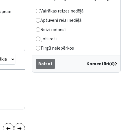
Vairākas reizes nedēļā
ropean
Aptuveni reizi nedēļā
Reizi mēnesī
Ļoti reti
Tirgū neiepērkos
Balsot
Komentāri(0)