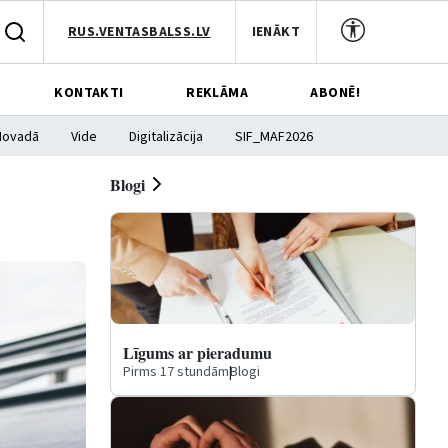
RUS.VENTASBALSS.LV
IENĀKT
KONTAKTI
REKLĀMA
ABONĒ!
Novadā
Vide
Digitalizācija
SIF_MAF2026
Blogi
Līgums ar pieradumu
Pirms 17 stundām
|
Blogi