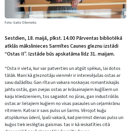
Foto: Gatis Ošenieks
Sestdien, 18. maijā, plkst. 14.00 Pārventas bibliotēkā
atklās mākslinieces Sarmītes Caunes gleznu izstādi
“Ostas II”. Izstāde būs apskatāma līdz 31. maijam.
“Osta ir vieta, kur var patverties un atgūt spēkus, lai dotos
tālāk. Mani kā gleznotāju vienmēr ir interesējušas ostas ar
savu dažādību. Gan rīta un vakara noskaņas romantiskajās
jahtu ostās, gan zvejas ostas ar krāsainajiem kuģīšiem un
kaiju kliedzieniem, tos sagaidot no jūras, gan industriālās
ostas ar lielajiem kuģiem no visas pasaules un ceļamkrānu
ritmiem. Katrai ir savs pulss un šarms. Vērojot kuģu
atspīdumus ūdenī, īpaši vakarā, kad pierimst dienas pulss un
kuģos tiek ieslēgtas gaismas. tas ir kā ieskatīties citā