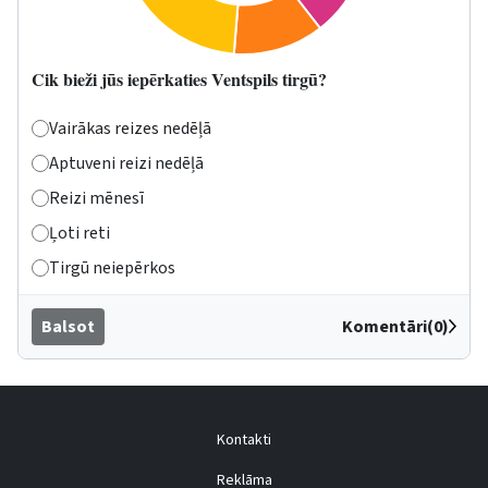
Cik bieži jūs iepērkaties Ventspils tirgū?
Vairākas reizes nedēļā
Aptuveni reizi nedēļā
Reizi mēnesī
Ļoti reti
Tirgū neiepērkos
Balsot
Komentāri(0)
Kontakti
Reklāma