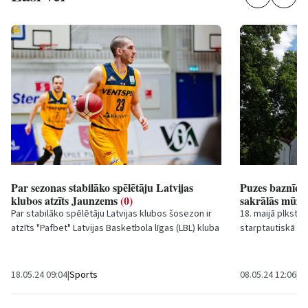
Par sezonas stabilāko spēlētāju Latvijas
Puzes baznīcā 
klubos atzīts Jaunzems
(0)
sakrālās mūzik
Par stabilāko spēlētāju Latvijas klubos šosezon ir
18. maijā plkst.
atzīts "Pafbet" Latvijas Basketbola līgas (LBL) kluba
starptautiskā sa
"Ventspils" spēlētājs Linards Jaunzems,...
baroka līdz mūs
Puzes...
18.05.24 09:04
|
Sports
08.05.24 12:06
|
N