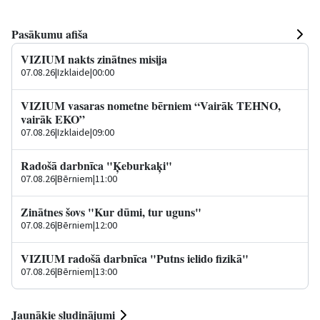
Pasākumu afiša
VIZIUM nakts zinātnes misija
07.08.26
|
Izklaide
|
00:00
VIZIUM vasaras nometne bērniem “Vairāk TEHNO,
vairāk EKO”
07.08.26
|
Izklaide
|
09:00
Radošā darbnīca "Ķeburkaķi"
07.08.26
|
Bērniem
|
11:00
Zinātnes šovs "Kur dūmi, tur uguns"
07.08.26
|
Bērniem
|
12:00
VIZIUM radošā darbnīca "Putns ielido fizikā"
07.08.26
|
Bērniem
|
13:00
Jaunākie sludinājumi