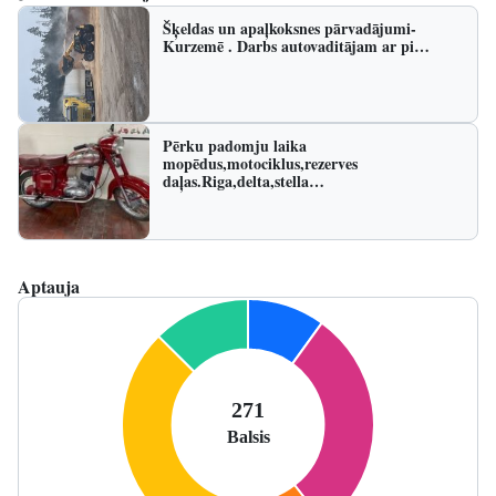
Šķeldas un apaļkoksnes pārvadājumi-
Kurzemē . Darbs autovaditājam ar pi…
Pērku padomju laika
mopēdus,motociklus,rezerves
daļas.Riga,delta,stella…
Aptauja