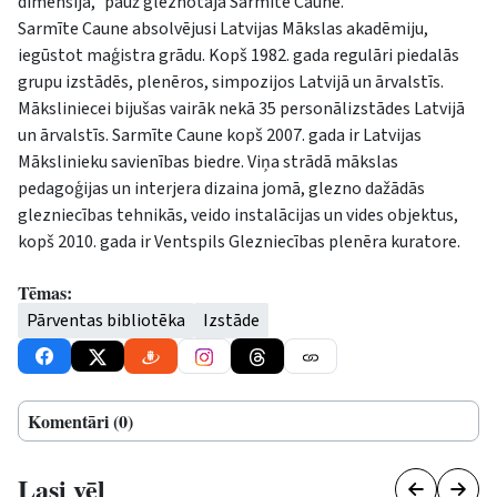
dimensijā,” pauž gleznotāja Sarmīte Caune.
Sarmīte Caune absolvējusi Latvijas Mākslas akadēmiju,
iegūstot maģistra grādu. Kopš 1982. gada regulāri piedalās
grupu izstādēs, plenēros, simpozijos Latvijā un ārvalstīs.
Māksliniecei bijušas vairāk nekā 35 personālizstādes Latvijā
un ārvalstīs. Sarmīte Caune kopš 2007. gada ir Latvijas
Mākslinieku savienības biedre. Viņa strādā mākslas
pedagoģijas un interjera dizaina jomā, glezno dažādās
glezniecības tehnikās, veido instalācijas un vides objektus,
kopš 2010. gada ir Ventspils Glezniecības plenēra kuratore.
Tēmas:
Pārventas bibliotēka
Izstāde
Komentāri (0)
Lasi vēl