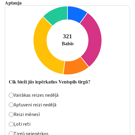
Aptauja
Cik bieži jūs iepērkaties Ventspils tirgū?
Vairākas reizes nedēļā
Aptuveni reizi nedēļā
Reizi mēnesī
Ļoti reti
Tirgū neiepērkos