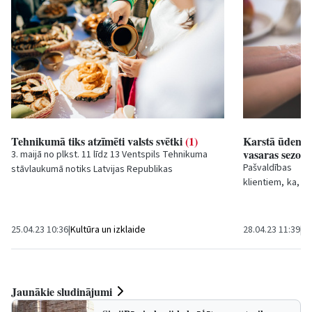
Tehnikumā tiks atzīmēti valsts svētki
(1)
Karstā ūdens 
vasaras sezon
3. maijā no plkst. 11 līdz 13 Ventspils Tehnikuma
Pašvaldības SI
stāvlaukumā notiks Latvijas Republikas
klientiem, ka, n
Neatkarības atjaunošanas dienai veltīts pasākums,
maija mainīsies...
uz...
25.04.23 10:36
|
Kultūra un izklaide
28.04.23 11:39
|
Sa
Jaunākie sludinājumi