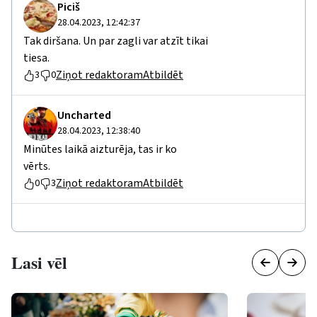
Piciš
28.04.2023, 12:42:37
Tak diršana. Un par zagli var atzīt tikai
tiesa.
Ziņot redaktoram
Atbildēt
3
0
Uncharted
28.04.2023, 12:38:40
Minūtes laikā aizturēja, tas ir ko
vērts.
Ziņot redaktoram
Atbildēt
0
3
Lasi vēl