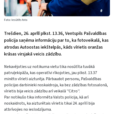
Foto: Iesūtīts foto
Trešdien, 26. aprīlī plkst. 13.36, Ventspils Pašvaldības
policija saņēma informāciju par to, ka fotoveikalā, kas
atrodas Autoostas iekštelpās, kāds vīrietis oranžas
krāsas virsjakā veicis zādzību.
Nekavējoties uz notikuma vietu tika nosūtīta tuvākā
patruļekipāža, kas operatīvi rīkojoties, jau plkst. 13.37
minēto vīrieti aizturēja. Pārbaudot personu, Pašvaldības
policijas darbinieki noskaidroja, ka bez zādzības fotosalonā,
vīrietis bija veicis zādzību arī veikalā ''Citro''.
Par notikušo tika informēta Valsts policija, kā arī
noskaidrots, ka aizturētais vīrietis tikai 24. aprīlī bija
atbrīvojies no ieslodzījuma.