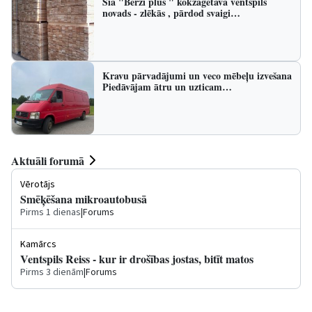
Sia "Bērzi plus " kokzāģētava ventspils
novads - zlēkās , pārdod svaigi…
Kravu pārvadājumi un veco mēbeļu izvešana
Piedāvājam ātru un uzticam…
Aktuāli forumā
Vērotājs
Smēķēšana mikroautobusā
Pirms 1 dienas
|
Forums
Kamārcs
Ventspils Reiss - kur ir drošības jostas, bitīt matos
Pirms 3 dienām
|
Forums