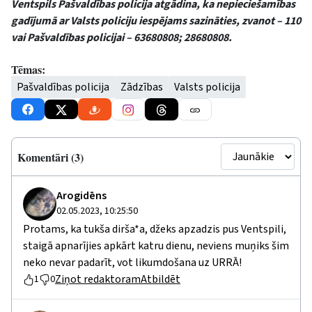
Ventspils Pašvaldības policija atgādina, ka nepieciešamības
gadījumā ar Valsts policiju iespējams sazināties, zvanot – 110
vai Pašvaldības policijai – 63680808; 28680808.
Tēmas:
Pašvaldības policija
Zādzības
Valsts policija
Komentāri (3)
Arogidēns
02.05.2023, 10:25:50
Protams, ka tukša dirša*a, džeks apzadzis pus Ventspili,
staigā apnarījies apkārt katru dienu, neviens muņiks šim
neko nevar padarīt, vot likumdošana uz URRĀ!
Ziņot redaktoram
Atbildēt
1
0