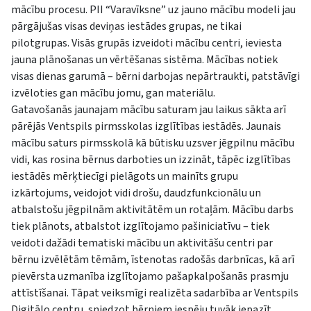
mācību procesu. PII “Varavīksne” uz jauno mācību modeli jau
pārgājušas visas deviņas iestādes grupas, ne tikai
pilotgrupas. Visās grupās izveidoti mācību centri, ieviesta
jauna plānošanas un vērtēšanas sistēma. Mācības notiek
visas dienas garumā – bērni darbojas nepārtraukti, patstāvīgi
izvēloties gan mācību jomu, gan materiālu.
Gatavošanās jaunajam mācību saturam jau laikus sākta arī
pārējās Ventspils pirmsskolas izglītības iestādēs. Jaunais
mācību saturs pirmsskolā kā būtisku uzsver jēgpilnu mācību
vidi, kas rosina bērnus darboties un izzināt, tāpēc izglītības
iestādēs mērķtiecīgi pielāgots un mainīts grupu
izkārtojums, veidojot vidi drošu, daudzfunkcionālu un
atbalstošu jēgpilnām aktivitātēm un rotaļām. Mācību darbs
tiek plānots, atbalstot izglītojamo pašiniciatīvu – tiek
veidoti dažādi tematiski mācību un aktivitāšu centri par
bērnu izvēlētām tēmām, īstenotas radošās darbnīcas, kā arī
pievērsta uzmanība izglītojamo pašapkalpošanās prasmju
attīstīšanai. Tāpat veiksmīgi realizēta sadarbība ar Ventspils
Digitālo centru, sniedzot bērniem iespēju tuvāk iepazīt