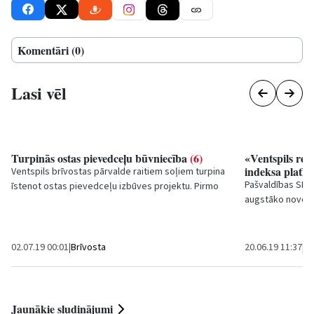
Komentāri (0)
Lasi vēl
Turpinās ostas pievedceļu būvniecība
(6)
«Ventspils reis
indeksa platīn
Ventspils brīvostas pārvalde raitiem soļiem turpina
Pašvaldības SIA 
īstenot ostas pievedceļu izbūves projektu. Pirmo
augstāko novērtē
divu gadu laikā atjaunotas vai no jauna...
izvērtēšanā, atkā
02.07.19 00:01
|
Brīvosta
20.06.19 11:37
|
Sa
Jaunākie sludinājumi