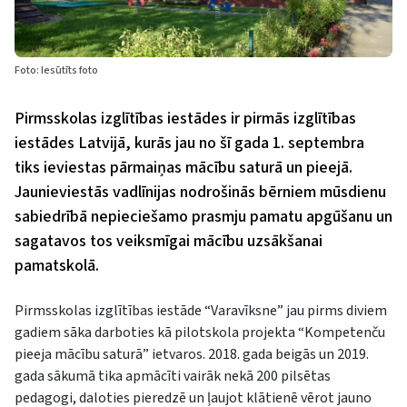
Foto: Iesūtīts foto
Pirmsskolas izglītības iestādes ir pirmās izglītības
iestādes Latvijā, kurās jau no šī gada 1. septembra
tiks ieviestas pārmaiņas mācību saturā un pieejā.
Jaunieviestās vadlīnijas nodrošinās bērniem mūsdienu
sabiedrībā nepieciešamo prasmju pamatu apgūšanu un
sagatavos tos veiksmīgai mācību uzsākšanai
pamatskolā.
Pirmsskolas izglītības iestāde “Varavīksne” jau pirms diviem
gadiem sāka darboties kā pilotskola projekta “Kompetenču
pieeja mācību saturā” ietvaros. 2018. gada beigās un 2019.
gada sākumā tika apmācīti vairāk nekā 200 pilsētas
pedagogi, daloties pieredzē un ļaujot klātienē vērot jauno