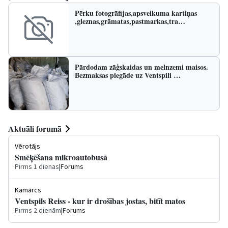
Pērku fotogrāfijas,apsveikuma kartiņas
,gleznas,grāmatas,pastmarkas,tra…
Pārdodam zāģskaidas un melnzemi maisos.
Bezmaksas piegāde uz Ventspili …
Aktuāli forumā
Vērotājs
Smēķēšana mikroautobusā
Pirms 1 dienas
|
Forums
Kamārcs
Ventspils Reiss - kur ir drošības jostas, bitīt matos
Pirms 2 dienām
|
Forums