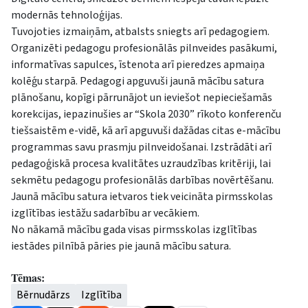
modernās tehnoloģijas.
Tuvojoties izmaiņām, atbalsts sniegts arī pedagogiem.
Organizēti pedagogu profesionālās pilnveides pasākumi,
informatīvas sapulces, īstenota arī pieredzes apmaiņa
kolēģu starpā. Pedagogi apguvuši jaunā mācību satura
plānošanu, kopīgi pārrunājot un ieviešot nepieciešamās
korekcijas, iepazinušies ar “Skola 2030” rīkoto konferenču
tiešsaistēm e-vidē, kā arī apguvuši dažādas citas e-mācību
programmas savu prasmju pilnveidošanai. Izstrādāti arī
pedagoģiskā procesa kvalitātes uzraudzības kritēriji, lai
sekmētu pedagogu profesionālās darbības novērtēšanu.
Jaunā mācību satura ietvaros tiek veicināta pirmsskolas
izglītības iestāžu sadarbību ar vecākiem.
No nākamā mācību gada visas pirmsskolas izglītības
iestādes pilnībā pāries pie jaunā mācību satura.
Tēmas:
Bērnudārzs
Izglītība