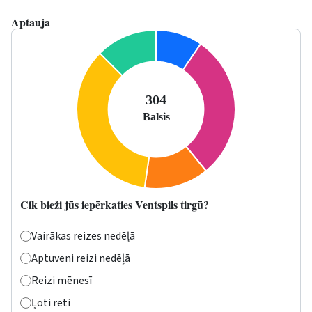
Aptauja
Cik bieži jūs iepērkaties Ventspils tirgū?
Vairākas reizes nedēļā
Aptuveni reizi nedēļā
Reizi mēnesī
Ļoti reti