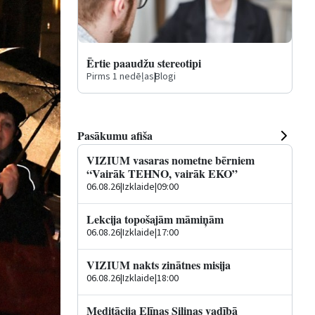
Ērtie paaudžu stereotipi
Pirms 1 nedēļas
|
Blogi
Pasākumu afiša
VIZIUM vasaras nometne bērniem
“Vairāk TEHNO, vairāk EKO”
06.08.26
|
Izklaide
|
09:00
Lekcija topošajām māmiņām
06.08.26
|
Izklaide
|
17:00
VIZIUM nakts zinātnes misija
06.08.26
|
Izklaide
|
18:00
Meditācija Elīnas Siliņas vadībā