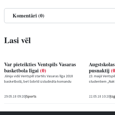
Komentāri (0)
Lasi vēl
Var pieteikties Ventspils Vasaras
Augstskolas
basketbola līgai
(0)
pusnaktij
(0
Jūnija vidū Ventspilī startēs
Vasaras līga 2018
23. maijā Ventspi
basketbolā, bet šobrīd izsludināta komandu
studentiem „Nakt
pieteikšanās šim turnīram.
Augstskolas bibl
plkst....
29.05.18 09:20
|
Sports
22.05.18 10:20
|
Izg