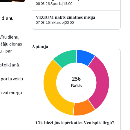
06.08.26
|
Sports
|
18:00
VIZIUM nakts zinātnes misija
a dienu
07.08.26
|
Izklaide
|
00:00
vīru dienu,
otāju dienas
Aptauja
u - par
noteikšanā.
sporta veidu
u vai murgu.
Cik bieži jūs iepērkaties Ventspils tirgū?