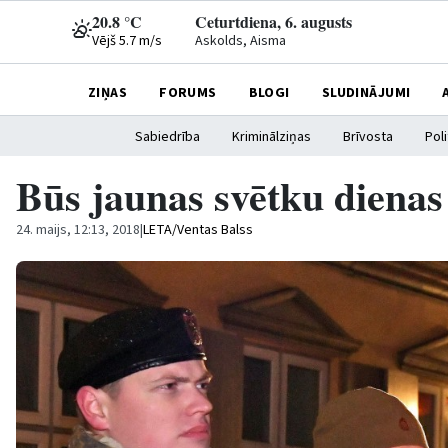
20.8 °C
Ceturtdiena, 6. augusts
Vējš 5.7 m/s
Askolds, Aisma
ZIŅAS
FORUMS
BLOGI
SLUDINĀJUMI
Sabiedrība
Kriminālziņas
Brīvosta
Poli
Būs jaunas svētku dienas
24. maijs, 12:13, 2018
|
LETA/Ventas Balss