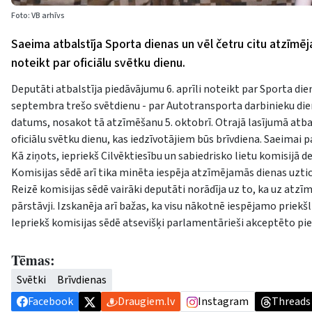
Foto: VB arhīvs
Saeima atbalstīja Sporta dienas un vēl četru citu atzīmēj
noteikt par oficiālu svētku dienu.
Deputāti atbalstīja piedāvājumu 6. aprīli noteikt par Sporta dienu, 
septembra trešo svētdienu - par Autotransporta darbinieku dien
datums, nosakot tā atzīmēšanu 5. oktobrī. Otrajā lasījumā atbal
oficiālu svētku dienu, kas iedzīvotājiem būs brīvdiena. Saeimai p
Kā ziņots, iepriekš Cilvēktiesību un sabiedrisko lietu komisijā
Komisijas sēdē arī tika minēta iespēja atzīmējamās dienas uzti
Reizē komisijas sēdē vairāki deputāti norādīja uz to, ka uz atz
pārstāvji. Izskanēja arī bažas, ka visu nākotnē iespējamo priek
Iepriekš komisijas sēdē atsevišķi parlamentārieši akceptēto pie
Tēmas:
Svētki
Brīvdienas
Facebook
Draugiem.lv
Instagram
Threads