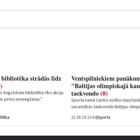
 bibliotēka strādās līdz
Ventspilniekiem panāku
)
"Baltijas olimpiskajā ka
taekvondo
(0)
ls Augstskola bibliotēka rīko akciju
s pirms iesniegšanas”.
Sporta namā
Centrs
notika starptaut
iotēka šajā dienā strādās no
sacensības taekvondo
Baltijas olim
kurās piedalījās 167 sportisti no 16...
lītība
21.05.18 15:04
|
Sports