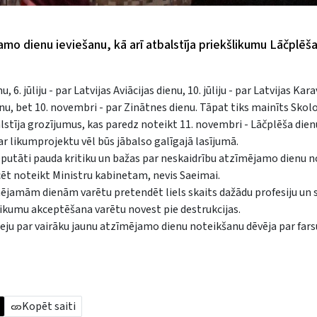
amo dienu ieviešanu, kā arī atbalstīja priekšlikumu Lāčplēš
6. jūliju - par Latvijas Aviācijas dienu, 10. jūliju - par Latvijas Kara
u, bet 10. novembri - par Zinātnes dienu. Tāpat tiks mainīts Skol
stīja grozījumus, kas paredz noteikt 11. novembri - Lāčplēša dien
ar likumprojektu vēl būs jābalso galīgajā lasījumā.
 deputāti pauda kritiku un bažas par neskaidrību atzīmējamo dienu 
cēt noteikt Ministru kabinetam, nevis Saeimai.
īmējamām dienām varētu pretendēt liels skaits dažādu profesiju un 
šlikumu akceptēšana varētu novest pie destrukcijas.
eju par vairāku jaunu atzīmējamo dienu noteikšanu dēvēja par fars
Kopēt saiti