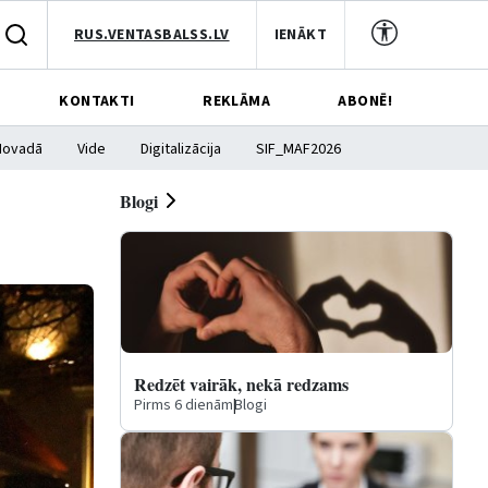
RUS.VENTASBALSS.LV
IENĀKT
KONTAKTI
REKLĀMA
ABONĒ!
Novadā
Vide
Digitalizācija
SIF_MAF2026
Blogi
Redzēt vairāk, nekā redzams
Pirms 6 dienām
|
Blogi