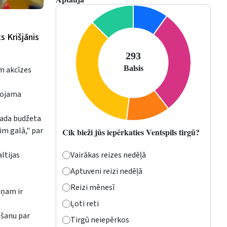
s Krišjānis
em akcīzes
enojama
gada budžeta
im galā," par
Cik bieži jūs iepērkaties Ventspils tirgū?
Vairākas reizes nedēļā
ltijas
Aptuveni reizi nedēļā
Reizi mēnesī
iņam ir
Ļoti reti
āšanu par
Tirgū neiepērkos