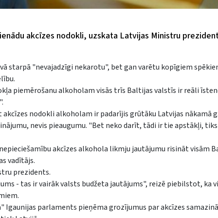
vienādu akcīzes nodokli, uzskata Latvijas Ministru prezident
savā starpā "nevajadzīgi nekarotu", bet gan varētu kopīgiem spēki
lību.
kļa piemērošanu alkoholam visās trīs Baltijas valstīs ir reāli īst
".
t akcīzes nodokli alkoholam ir padarījis grūtāku Latvijas nākamā 
ājumu, nevis pieaugumu. "Bet neko darīt, tādi ir tie apstākļi, tiks
ar nepieciešamību akcīzes alkohola likmju jautājumu risināt visām Ba
s vadītājs.
stru prezidents.
jums - tas ir vairāk valsts budžeta jautājums", reizē piebilstot, ka v
umiem.
umā" Igaunijas parlaments pieņēma grozījumus par akcīzes samazin