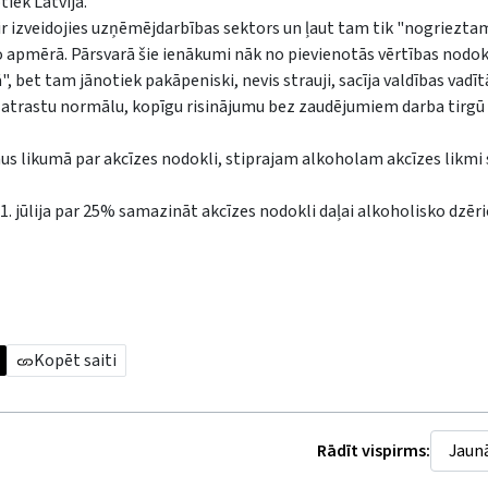
iek Latvijā.
 ir izveidojies uzņēmējdarbības sektors un ļaut tam tik "nogriezta
 apmērā. Pārsvarā šie ienākumi nāk no pievienotās vērtības nodok
, bet tam jānotiek pakāpeniski, nevis strauji, sacīja valdības vadīt
lai atrastu normālu, kopīgu risinājumu bez zaudējumiem darba tirgū
umus likumā par akcīzes nodokli, stiprajam alkoholam akcīzes likm
1. jūlija par 25% samazināt akcīzes nodokli daļai alkoholisko dzēri
Kopēt saiti
Rādīt vispirms: