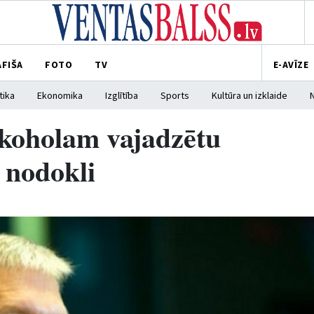
AFIŠA
FOTO
TV
E-AVĪZE
tika
Ekonomika
Izglītība
Sports
Kultūra un izklaide
alkoholam vajadzētu
 nodokli