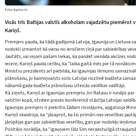
Foto: karins.lv
Visās trīs Baltijas valstīs alkoholam vajadzētu piemērot 
Kariņš.
Premjers pauda, ka tādā gadījumā Latvija, Igaunija un Lietuva 
nodokli izmantot kā vienu no ieročiem cīņā par sabiedrības vese
Jautāts, vai viņam pašam liekas, ka panākt vienāda akcīzes nodo
iecere, Kariņš pauda cerību, ka "laika gaitā mēs pie tā nonāksim
Ministru prezidents arī piebilda, ka Igaunijas lēmums samazinā
plānošanu, jo kaimiņvalsts solis Latvijai nozīmē budžeta samazin
nākamā gada budžeta plānošanu izteicās valdības vadītājs.
Kā ziņots, Kariņš ar Igaunijas premjeru Jiri Ratasu ir runājis p
valstīm kopā, otrdien preses konferencē stāstīja Latvijas valdība
Igaunijas premjers ir piekritis šādam risinājums, apgalvoja Mini
Kariņš skaidroja, ka "jāsaprot, ka šis primāri nav veselības jautā
jārūpējas gan par sabiedrības veselību, gan par nodokļu ieņēm
Politiķis norādīja, ka "igauņiem līdz šim neraksturīgā strauj