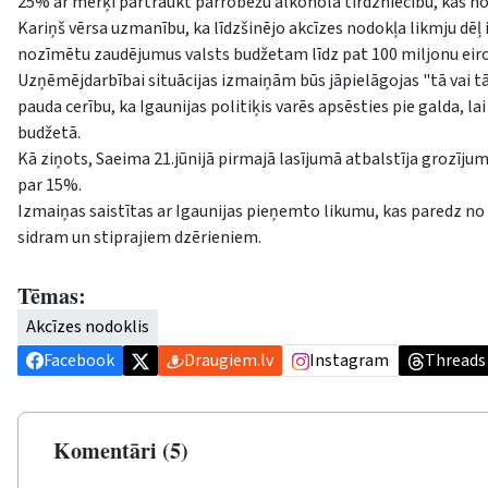
25% ar mērķi pārtraukt pārrobežu alkohola tirdzniecību, kas not
Kariņš vērsa uzmanību, ka līdzšinējo akcīzes nodokļa likmju dēļ
nozīmētu zaudējumus valsts budžetam līdz pat 100 miljonu eiro
Uzņēmējdarbībai situācijas izmaiņām būs jāpielāgojas "tā vai tā"
pauda cerību, ka Igaunijas politiķis varēs apsēsties pie galda, 
budžetā.
Kā ziņots, Saeima 21.jūnijā pirmajā lasījumā atbalstīja grozīj
par 15%.
Izmaiņas saistītas ar Igaunijas pieņemto likumu, kas paredz no 
sidram un stiprajiem dzērieniem.
Tēmas:
Akcīzes nodoklis
Facebook
Draugiem.lv
Instagram
Threads
Komentāri (5)