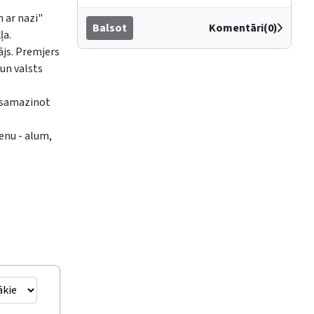
m ar nazi"
Balsot
Komentāri(0)
ļa.
ājs. Premjers
 un valsts
i samazinot
enu - alum,