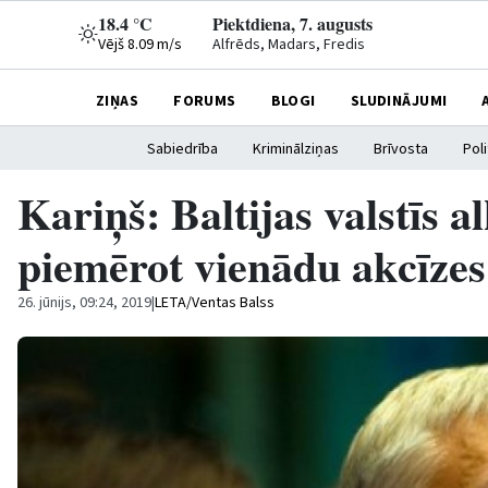
18.4 °C
Piektdiena, 7. augusts
Vējš 8.09 m/s
Alfrēds, Madars, Fredis
ZIŅAS
FORUMS
BLOGI
SLUDINĀJUMI
Sabiedrība
Kriminālziņas
Brīvosta
Poli
Kariņš: Baltijas valstīs 
piemērot vienādu akcīzes
26. jūnijs, 09:24, 2019
|
LETA/Ventas Balss