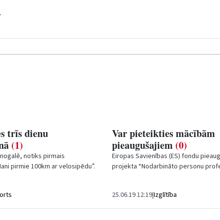
.
s trīs dienu
Var pieteikties mācībām
enā
(1)
pieaugušajiem
(0)
nogalē, notiks pirmais
Eiropas Savienības (ES) fondu pieaug
ani pirmie 100km ar velosipēdu”.
projekta “Nodarbināto personu prof
niekiem ceļā būs iespēja pabūt...
kompetences pilnveide” mācībām vē
var...
orts
25.06.19 12:19
|
Izglītība