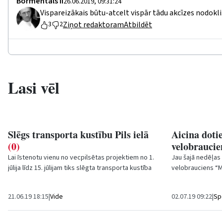
Bormentāls II
26.06.2019, 09:31:24
Vispareizākais būtu-atcelt vispār tādu akcīzes nodokli
Ziņot redaktoram
Atbildēt
3
2
Lasi vēl
Slēgs transporta kustību Pils ielā
Aicina dotie
(0)
velobrauci
Lai īstenotu vienu no vecpilsētas projektiem no 1.
Jau šajā nedēļas 
jūlija līdz 15. jūlijam tiks slēgta transporta kustība
velobrauciens “M
Pils ielā, posmā no Jāņa ielas līdz...
Trīs dienas dalīb
21.06.19 18:15
|
Vide
02.07.19 09:22
|
Sp