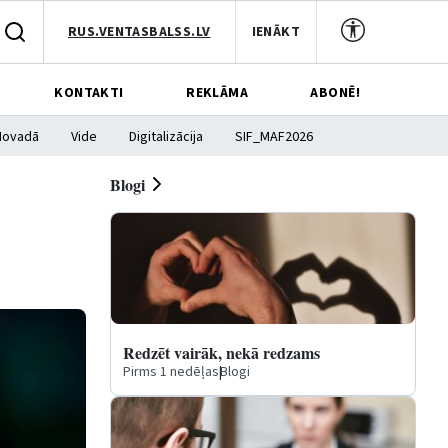
RUS.VENTASBALSS.LV
IENĀKT
KONTAKTI
REKLĀMA
ABONĒ!
Novadā
Vide
Digitalizācija
SIF_MAF2026
Blogi
Redzēt vairāk, nekā redzams
Pirms 1 nedēļas
|
Blogi