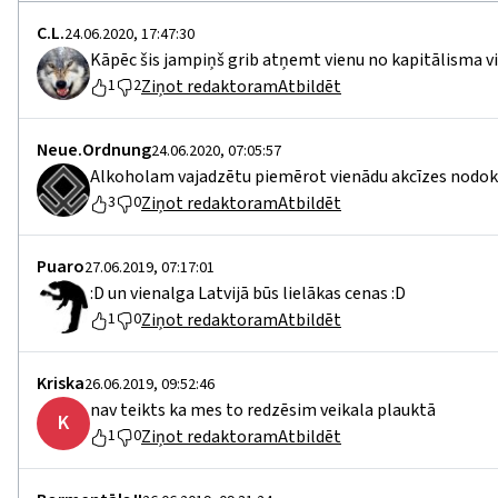
C.L.
24.06.2020, 17:47:30
Kāpēc šis jampiņš grib atņemt vienu no kapitālisma v
Ziņot redaktoram
Atbildēt
1
2
Neue.Ordnung
24.06.2020, 07:05:57
Alkoholam vajadzētu piemērot vienādu akcīzes nodokl
Ziņot redaktoram
Atbildēt
3
0
Puaro
27.06.2019, 07:17:01
:D un vienalga Latvijā būs lielākas cenas :D
Ziņot redaktoram
Atbildēt
1
0
Kriska
26.06.2019, 09:52:46
nav teikts ka mes to redzēsim veikala plauktā
K
Ziņot redaktoram
Atbildēt
1
0