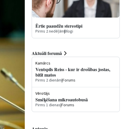
Ērtie paaudžu stereotipi
Pirms 2 nedēļām
|
Blogi
Aktuāli forumā
Kamārcs
Ventspils Reiss - kur ir drošības jostas,
bitīt matos
Pirms 2 dienām
|
Forums
Vērotājs
Smēķēšana mikroautobusā
Pirms 1 dienas
|
Forums
Aptauja