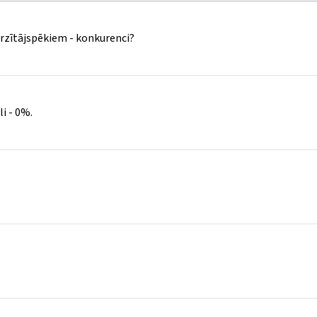
irzītājspēkiem - konkurenci?
i - 0%.