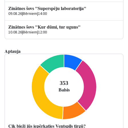
Zinātnes šovs "Superspēju laboratorija"
09.08.26
|
Bērniem
|
14:00
Zinātnes šovs "Kur dūmi, tur uguns"
10.08.26
|
Bērniem
|
12:00
Aptauja
Cik bieži jūs iepērkaties Ventspils tirgū?