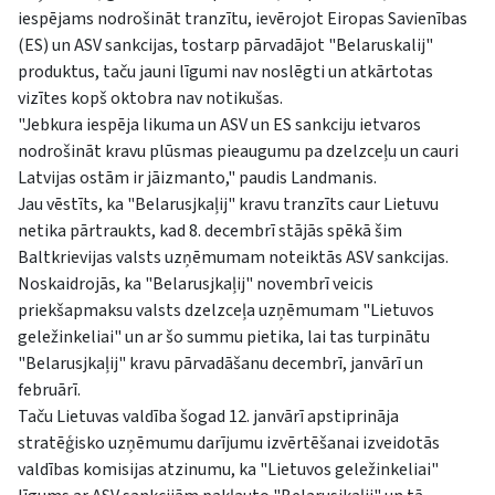
iespējams nodrošināt tranzītu, ievērojot Eiropas Savienības
(ES) un ASV sankcijas, tostarp pārvadājot "Belaruskalij"
produktus, taču jauni līgumi nav noslēgti un atkārtotas
vizītes kopš oktobra nav notikušas.
"Jebkura iespēja likuma un ASV un ES sankciju ietvaros
nodrošināt kravu plūsmas pieaugumu pa dzelzceļu un cauri
Latvijas ostām ir jāizmanto," paudis Landmanis.
Jau vēstīts, ka "Belarusjkaļij" kravu tranzīts caur Lietuvu
netika pārtraukts, kad 8. decembrī stājās spēkā šim
Baltkrievijas valsts uzņēmumam noteiktās ASV sankcijas.
Noskaidrojās, ka "Belarusjkaļij" novembrī veicis
priekšapmaksu valsts dzelzceļa uzņēmumam "Lietuvos
geležinkeliai" un ar šo summu pietika, lai tas turpinātu
"Belarusjkaļij" kravu pārvadāšanu decembrī, janvārī un
februārī.
Taču Lietuvas valdība šogad 12. janvārī apstiprināja
stratēģisko uzņēmumu darījumu izvērtēšanai izveidotās
valdības komisijas atzinumu, ka "Lietuvos geležinkeliai"