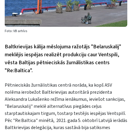
Foto: VB arhīvs
Baltkrievijas kālija mēslojuma ražotājs "Belaruskalij"
meklējis iespējas realizēt produkciju caur Ventspili,
vēsta Baltijas pētnieciskās žurnālistikas centrs
"Re:Baltica".
Pētnieciskās žurnālistikas centrā norāda, ka kopš ASV
nolēma ierobežot Baltkrievijas autoritārā prezidenta
Aleksandra Lukašenko režīma ienākumus, ieviešot sankcijas,
"Belaruskalij" meklē alternatīvus piegādes ceļus
starptautiskajam tirgum, tostarp testējis iespējas Ventspilī.
Pēc "Re:Baltica" minētā, 2021. gada 5. oktobrī Latvijā ierādās
Baltkrievijas delegācija, kuras sastāvā bija satiksmes