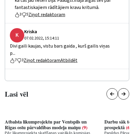
kā tas jau nesen bija. Paaugstināja algas sev par
fantastiskajiem rādītājiem kravu kritumā.
Ziņot redaktoram
3
5
Kriska
K
07.02.2022, 15:14:11
Divi gaili kaujas, vistu bars gaida , kurš gailis viņas
p...
Ziņot redaktoram
Atbildēt
7
3
Lasi vēl
Atbalsta likumprojektu par Ventspils un
Darbu sāk test
Rīgas ostu pārvaldības modeļa maiņu
(9)
prospektā
(6)
Pēc likumprojekta skatīšanas vairākās komisijas
Papildus Pārvent