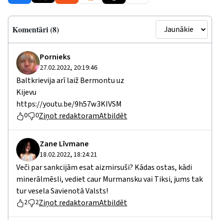
Komentāri (8)
Pornieks
27.02.2022, 20:19:46
Baltkrievija arī laiž Bermontu uz
Kijevu
https://youtu.be/9h57w3KIVSM
Ziņot redaktoram
Atbildēt
0
0
Zane Līvmane
18.02.2022, 18:24:21
Veči par sankcijām esat aizmirsuši? Kādas ostas, kādi
minerālmēsli, vediet caur Murmansku vai Tiksi, jums tak
tur vesela Savienotā Valsts!
Ziņot redaktoram
Atbildēt
2
2