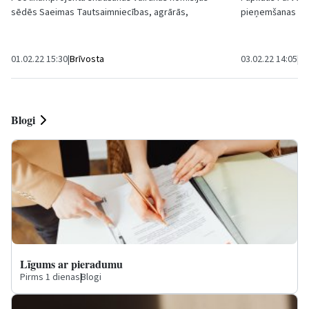
sēdēs Saeimas Tautsaimniecības, agrārās,
pieņemšanas pun
reģionālās un vides politikas komisijas deputāti...
februāra, darbu
slimnīcas...
01.02.22 15:30
|
Brīvosta
03.02.22 14:05
|
Sa
Blogi
Līgums ar pieradumu
Pirms 1 dienas
|
Blogi