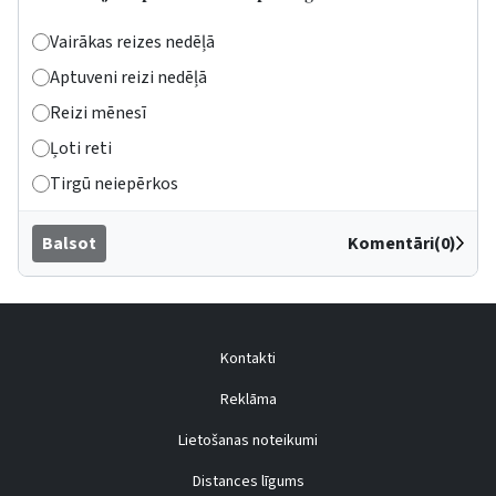
Vairākas reizes nedēļā
Aptuveni reizi nedēļā
Reizi mēnesī
Ļoti reti
Tirgū neiepērkos
Balsot
Komentāri(0)
Kontakti
Reklāma
Lietošanas noteikumi
Distances līgums