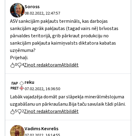
Soross
08.02.2022, 22:47:57
ASV sankcijām pakļauts termināls, kas darbojas
sankcijām agrāk pakļautas (tagad vairs nē) brīvostas
pārvaldes teritorijā, grib pārkraut produkciju no
sankcijām pakļauta kaimiņvalsts diktatora kabatas
uzņēmuma?
Prijehaļi.
Ziņot redaktoram
Atbildēt
0
4
reku
07.02.2022, 16:36:50
Labāk vajadzēja domāt par slāpekļa minerālmēslojuma
uzgabāšanu un pārkraušanu.Bija taču savulaik tādi plāni.
Ziņot redaktoram
Atbildēt
5
2
Vadims Kevrelis
07.02.2022, 16:14:55