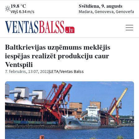
19.8 °C
Svētdiena, 9. augusts
Vējš 6.34 m/s
Madara, Genoveva, Genovefa
Baltkrievijas uzņēmums meklējis
iespējas realizēt produkciju caur
Ventspili
7. februāris, 13:07, 2022
|
LETA/Ventas Balss