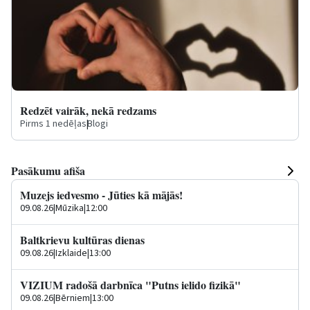
Redzēt vairāk, nekā redzams
Pirms 1 nedēļas
|
Blogi
Pasākumu afiša
Muzejs iedvesmo - Jūties kā mājās!
09.08.26
|
Mūzika
|
12:00
Baltkrievu kultūras dienas
09.08.26
|
Izklaide
|
13:00
VIZIUM radošā darbnīca "Putns ielido fizikā"
09.08.26
|
Bērniem
|
13:00