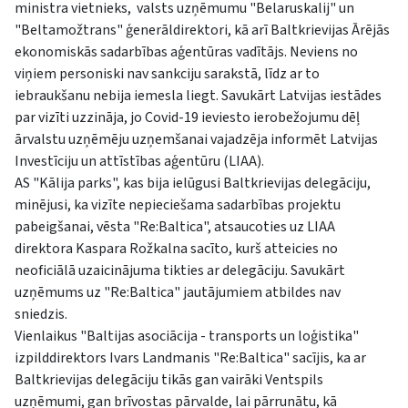
ministra vietnieks, valsts uzņēmumu "Belaruskalij" un
"Beltamožtrans" ģenerāldirektori, kā arī Baltkrievijas Ārējās
ekonomiskās sadarbības aģentūras vadītājs. Neviens no
viņiem personiski nav sankciju sarakstā, līdz ar to
iebraukšanu nebija iemesla liegt. Savukārt Latvijas iestādes
par vizīti uzzināja, jo Covid-19 ieviesto ierobežojumu dēļ
ārvalstu uzņēmēju uzņemšanai vajadzēja informēt Latvijas
Investīciju un attīstības aģentūru (LIAA).
AS "Kālija parks", kas bija ielūgusi Baltkrievijas delegāciju,
minējusi, ka vizīte nepieciešama sadarbības projektu
pabeigšanai, vēsta "Re:Baltica", atsaucoties uz LIAA
direktora Kaspara Rožkalna sacīto, kurš atteicies no
neoficiālā uzaicinājuma tikties ar delegāciju. Savukārt
uzņēmums uz "Re:Baltica" jautājumiem atbildes nav
sniedzis.
Vienlaikus "Baltijas asociācija - transports un loģistika"
izpilddirektors Ivars Landmanis "Re:Baltica" sacījis, ka ar
Baltkrievijas delegāciju tikās gan vairāki Ventspils
uzņēmumi, gan brīvostas pārvalde, lai pārrunātu, kā