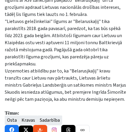
līgums ar ASV sankcijām pakļauto "Belarusjkaļij" un tā
grozījumi apdraud Lietuvas nacionālās drošības intereses,
tādēļ šis līgums tiek lauzts no 1. februāra.
"Lietuvos geležinkeliai" līgums ar "Belaruskaļij" tika
parakstīts 2018. gada pavasarī, paredzot, ka tas būs spēkā
līdz 2023. gada beigām. Atbilstoši līgumam caur Lietuvu un
Klaipēdas ostu vesti aptuveni 11 miljoni tonnu Baltkrievijā
ražotā mēslojuma gadā. Pagājušā gada oktobrī tika
parakstīti līguma grozījumi, kas paredzēja pāreju uz
priekšapmaksu.
Uzņemoties atbildību par to, ka "Belarusjkaļij" kravu
tranzīts caur Lietuvu nav pārtraukts, Lietuvas ārlietu
ministrs Gabrieļus Landsberģis un satiksmes ministrs Marjus
Skuodis iesniedza atlūgumus, bet premjere Ingrīda Šimonīte
neilgi pēc tam paziņoja, ka abu ministru demisiju nepieņem.
Tēmas:
Osta
Kravas
Sadarbība