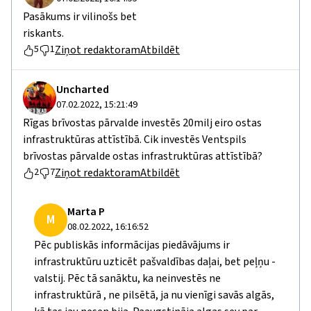
Pasākums ir vilinošs bet
riskants.
Ziņot redaktoram
Atbildēt
5
1
Uncharted
07.02.2022, 15:21:49
Rīgas brīvostas pārvalde investēs 20milj eiro ostas
infrastruktūras attīstībā. Cik investēs Ventspils
brīvostas pārvalde ostas infrastruktūras attīstībā?
Ziņot redaktoram
Atbildēt
2
7
Marta P
M
08.02.2022, 16:16:52
Pēc publiskās informācijas piedāvājums ir
infrastruktūru uzticēt pašvaldības daļai, bet peļņu -
valstij. Pēc tā sanāktu, ka neinvestēs ne
infrastruktūrā , ne pilsētā, ja nu vienīgi savās algās,