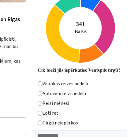
 un Rīgas
ipēdisti,
dz mācību
kļiem, kas
Cik bieži jūs iepērkaties Ventspils tirgū?
Vairākas reizes nedēļā
Aptuveni reizi nedēļā
Reizi mēnesī
Ļoti reti
Tirgū neiepērkos