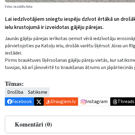
Foto: Iesūtīts foto
Lai iedzīvotājiem sniegtu iespēju dzīvot ērtākā un drošāk
ielu krustojumā ir izveidotas gājēju pārejas.
Jaunās gājēju pārejas ierīkotas ņemot vērā iedzīvotāju ierosināj
pārvietojoties pa Katoļu ielu, drošāk varētu šķērsot Jūras un Rī
iestādei.
Pirms brauktuves šķērsošanas gājēju pāreju vietās, kur satiksm
tuvojas, kā arī jānovērtē to braukšanas ātrums un jāpārliecinās 
Tēmas:
Drošība
Satiksme
Facebook
Draugiem.lv
Instagram
Threads
Komentāri (0)