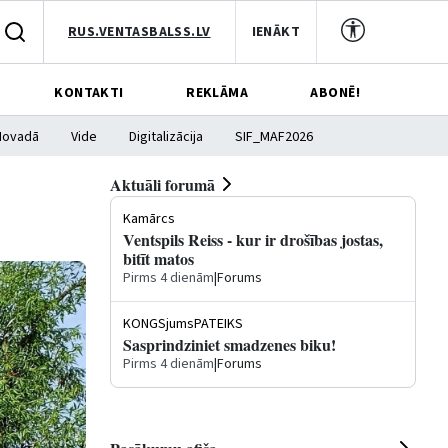
RUS.VENTASBALSS.LV
IENĀKT
KONTAKTI
REKLĀMA
ABONĒ!
Novadā
Vide
Digitalizācija
SIF_MAF2026
Aktuāli forumā
Kamārcs
Ventspils Reiss - kur ir drošības jostas,
bitīt matos
Pirms 4 dienām
|
Forums
KONGSjumsPATEIKS
Sasprindziniet smadzenes biku!
Pirms 4 dienām
|
Forums