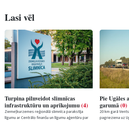
Lasi vēl
Turpina pilnveidot slimnīcas
Pie Ugāles
infrastruktūru un aprīkojumu
(4)
garumā
(0)
Ziemeļkurzemes reģionālā slimnīca parakstīja
20 km garā Vents
līgumu ar Centrālo finanšu un līgumu aģentūru par
pagrieziena uz U
Eiropas Reģionālās attīstības fonda projekta...
Ūdensvada ceļam 