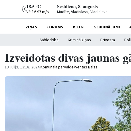
18.5 °C
Sestdiena, 8. augusts
Vējš 6.97 m/s
Mudīte, Vladislavs, Vladislava
ZIŅAS
FORUMS
BLOGI
SLUDINĀJUMI
Sabiedrība
Kriminālziņas
Brīvosta
Poli
Izveidotas divas jaunas g
19. jūlijs, 13:18, 2024
|
Komunālā pārvalde/Ventas Balss