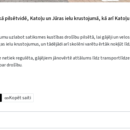
ā pilsētvidē, Katoļu un Jūras ielu krustojumā, kā arī Katoļu
umu uzlabot satiksmes kustības drošību pilsētā, lai gājēji un velos
gas ielu krustojumus, un tādējādi arī skolēni varētu ērtāk nokļūt lī
e netiek regulēta, gājējiem jānovērtē attālums līdz transportlīdze
par drošību.
Kopēt saiti