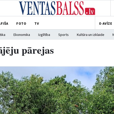
AFIŠA
FOTO
TV
E-AVĪZE
tika
Ekonomika
Izglītība
Sports
Kultūra un izklaide
ājēju pārejas