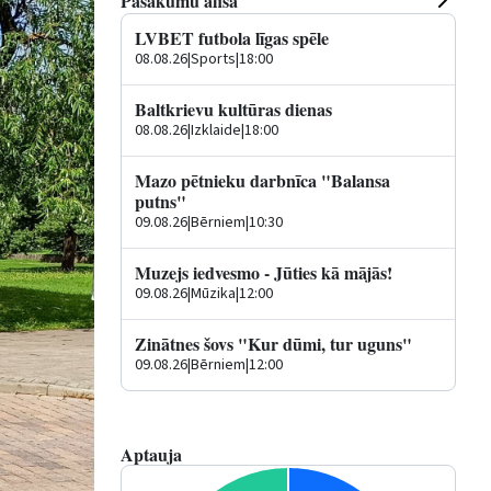
Pasākumu afiša
LVBET futbola līgas spēle
08.08.26
|
Sports
|
18:00
Baltkrievu kultūras dienas
08.08.26
|
Izklaide
|
18:00
Mazo pētnieku darbnīca "Balansa
putns"
09.08.26
|
Bērniem
|
10:30
Muzejs iedvesmo - Jūties kā mājās!
09.08.26
|
Mūzika
|
12:00
Zinātnes šovs "Kur dūmi, tur uguns"
09.08.26
|
Bērniem
|
12:00
Aptauja