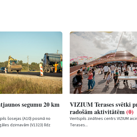
 atjaunos segumu 20 km
VIZIUM Terases svētki pr
radošām aktivitātēm
(0)
pils šosejas (A10) posmā no
Ventspils zinātnes centrs VIZIUM aici
gāles dzirnavām (V1323) līdz
Terases...
(145,47.–164,36. km) šodien