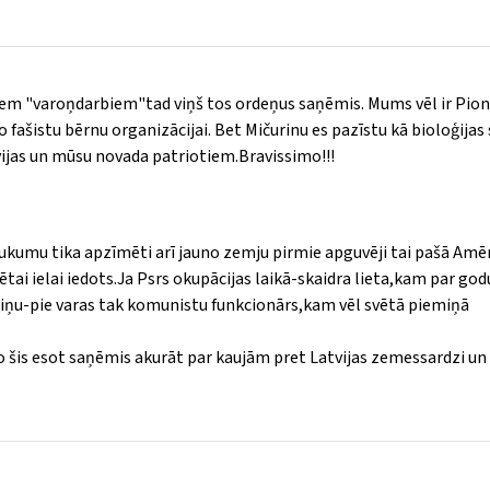
diem "varoņdarbiem"tad viņš tos ordeņus saņēmis. Mums vēl ir Pion
o fašistu bērnu organizācijai. Bet Mičurinu es pazīstu kā bioloģijas
vijas un mūsu novada patriotiem.Bravissimo!!!
aukumu tika apzīmēti arī jauno zemju pirmie apguvēji tai pašā Amēr
i ielai iedots.Ja Psrs okupācijas laikā-skaidra lieta,kam par god
aiņu-pie varas tak komunistu funkcionārs,kam vēl svētā piemiņā
o šis esot saņēmis akurāt par kaujām pret Latvijas zemessardzi un