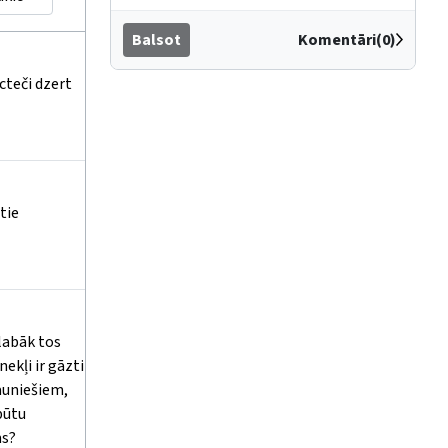
Balsot
Komentāri(0)
cteči dzert
tie
labāk tos
nekļi ir gāzti
auniešiem,
 būtu
ms?