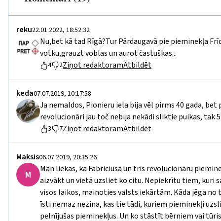
reku
22.01.2022, 18:52:32
Nu,bet kā tad Rīgā?Tur Pārdaugavā pie pieminekļa Frī
votku,grauzt voblas un aurot častuškas...
Ziņot redaktoram
Atbildēt
4
2
keda
07.07.2019, 10:17:58
Ja nemaldos, Pionieru iela bija vēl pirms 40 gada, bet p
revolucionāri jau toč nebija nekādi sliktie puikas, tak 5
Ziņot redaktoram
Atbildēt
3
7
Maksis
06.07.2019, 20:35:26
Man liekas, ka Fabriciusa un trīs revolucionāru piemi
M
aizvākt un vietā uzsliet ko citu. Nepiekrītu tiem, kuri s
visos laikos, mainoties valsts iekārtām. Kāda jēga no
īsti nemaz nezina, kas tie tādi, kuriem pieminekļi uzsli
pelnījušas pieminekļus. Un ko stāstīt bērniem vai tūrist