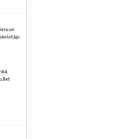
ieru un
 skolotāju
ikā.
u.Bet