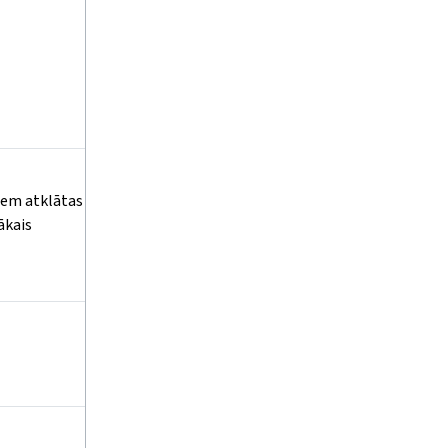
,zem atklātas
ākais