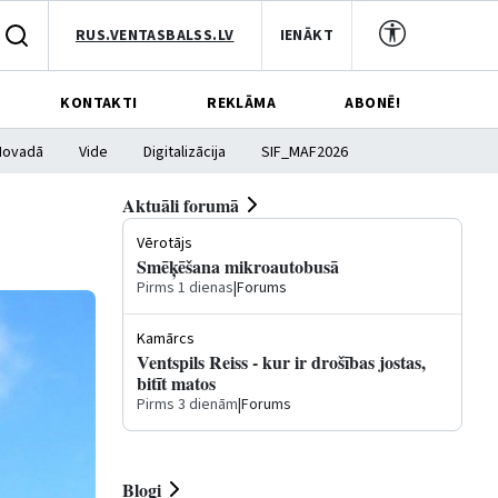
RUS.VENTASBALSS.LV
IENĀKT
KONTAKTI
REKLĀMA
ABONĒ!
Novadā
Vide
Digitalizācija
SIF_MAF2026
Aktuāli forumā
Vērotājs
Smēķēšana mikroautobusā
Pirms 1 dienas
|
Forums
Kamārcs
Ventspils Reiss - kur ir drošības jostas,
bitīt matos
Pirms 3 dienām
|
Forums
Blogi