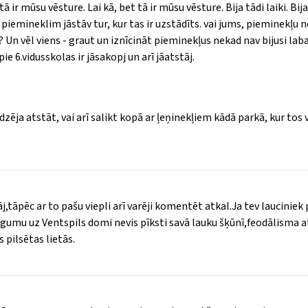
ā ir mūsu vēsture. Lai kā, bet tā ir mūsu vēsture. Bija tādi laiki. Bij
ļ piemineklim jāstāv tur, kur tas ir uzstādīts. vai jums, pieminekļu 
? Un vēl viens - graut un iznīcināt pieminekļus nekad nav bijusi lab
ie 6.vidusskolas ir jāsakopj un arī jāatstāj.
dzēja atstāt, vai arī salikt kopā ar ļeņinekļiem kādā parkā, kur tos 
āpēc ar to pašu viepli arī varēji komentēt atkal.Ja tev lauciniek 
iegumu uz Ventspils domi nevis pīksti savā lauku šķūnī,feodālisma a
 pilsētas lietās.