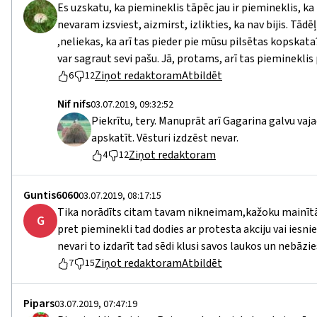
Es uzskatu, ka piemineklis tāpēc jau ir piemineklis, ka t
nevaram izsviest, aizmirst, izlikties, ka nav bijis. Tādē
,neliekas, ka arī tas pieder pie mūsu pilsētas kopskata
var sagraut sevi pašu. Jā, protams, arī tas piemineklis p
Ziņot redaktoram
Atbildēt
6
12
Nif nifs
03.07.2019, 09:32:52
Piekrītu, tery. Manuprāt arī Gagarina galvu vaja
apskatīt. Vēsturi izdzēst nevar.
Ziņot redaktoram
4
12
Guntis6060
03.07.2019, 08:17:15
Tika norādīts citam tavam nikneimam,kažoku mainītāj,t
G
pret pieminekli tad dodies ar protesta akciju vai iesn
nevari to izdarīt tad sēdi klusi savos laukos un nebāzies
Ziņot redaktoram
Atbildēt
7
15
Pipars
03.07.2019, 07:47:19