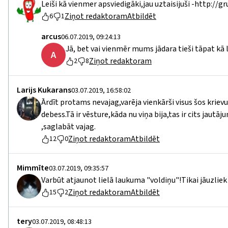
Leiši kā vienmer apsviedigāki,jau uztaisijuši -http://
Ziņot redaktoram
Atbildēt
6
1
arcus
06.07.2019, 09:24:13
Jā, bet vai vienmēr mums jādara tieši tāpat kā l
A
Ziņot redaktoram
2
8
Larijs Kukarans
03.07.2019, 16:58:02
Ārdīt protams nevajag,varēja vienkārši visus šos krie
debess.Tā ir vēsture,kāda nu viņa bija,tas ir cits jautā
,saglabāt vajag.
Ziņot redaktoram
Atbildēt
12
0
Mimmīte
03.07.2019, 09:35:57
Varbūt atjaunot lielā laukuma "voldiņu"!Tikai jāuzliek 
Ziņot redaktoram
Atbildēt
15
2
tery
03.07.2019, 08:48:13