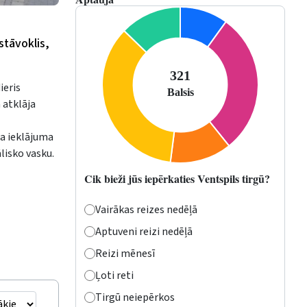
stāvoklis,
ieris
 atklāja
ģa ieklājuma
lisko vasku.
Cik bieži jūs iepērkaties Ventspils tirgū?
Vairākas reizes nedēļā
Aptuveni reizi nedēļā
Reizi mēnesī
Ļoti reti
Tirgū neiepērkos