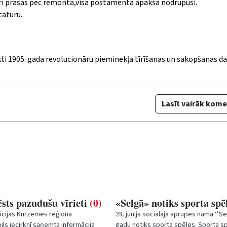
arī prasas pec remonta,visa postamenta apakša nodrupusi.
taturu.
kti 1905. gada revolucionāru pieminekļa tīrīšanas un sakopšanas da
Lasīt vairāk kom
sts pazudušu vīrieti
(0)
«Selgā» notiks sporta spē
licijas Kurzemes reģiona
28. jūnijā sociālajā aprūpes namā ‘’Se
ils iecirknī saņemta informācija
gadu notiks sporta spēles. Sporta sp