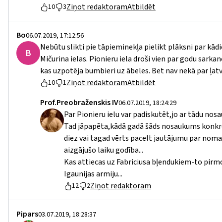
Ziņot redaktoram
Atbildēt
10
3
Bo
06.07.2019, 17:12:56
Nebūtu slikti pie tāpieminekļa pielikt plāksni par kā
B
Mičurina ielas. Pionieru iela droši vien par godu sarkan
kas uzpotēja bumbieri uz ābeles. Bet nav nekā par ļat
Ziņot redaktoram
Atbildēt
10
1
Prof.Preobraženskis IV
06.07.2019, 18:24:29
Par Pionieru ielu var padiskutēt,jo ar tādu nos
Tad jāpapēta,kādā gadā šāds nosaukums konkrēta
diez vai tagad vērts pacelt jautājumu par nom
aizgājušo laiku godība...
Kas attiecas uz Fabriciusa bļendukiem-to pirm
Igaunijas armiju...
Ziņot redaktoram
12
2
Pipars
03.07.2019, 18:28:37