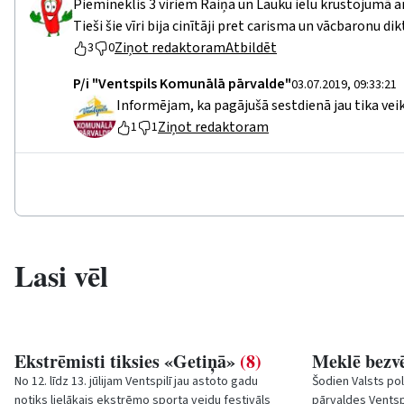
Piemineklis 3 viriem Raiņa un Lauku ielu krustojumā 
Tieši šie vīri bija cinītāji pret carisma un vācbaronu dik
Ziņot redaktoram
Atbildēt
3
0
P/i "Ventspils Komunālā pārvalde"
03.07.2019, 09:33:21
Informējam, ka pagājušā sestdienā jau tika vei
Ziņot redaktoram
1
1
Lasi vēl
Ekstrēmisti tiksies «Getiņā»
(8)
Meklē bezvē
No 12. līdz 13. jūlijam Ventspilī jau astoto gadu
Šodien Valsts po
notiks lielākais ekstrēmo sporta veidu festivāls
pārvaldes Ventsp