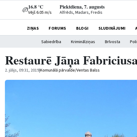
16.8 °C
Piektdiena, 7. augusts
Vējš 6.05 m/s
Alfrēds, Madars, Fredis
ZIŅAS
FORUMS
BLOGI
SLUDINĀJUMI
Sabiedrība
Kriminālziņas
Brīvosta
Poli
Restaurē Jāņa Fabriciusa
2. jūlijs, 09:31, 2019
|
Komunālā pārvalde/Ventas Balss