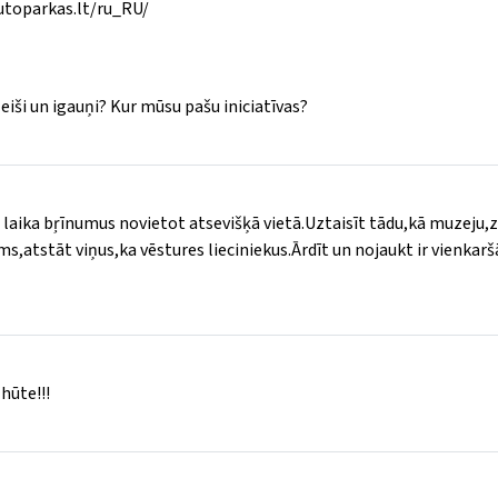
grutoparkas.lt/ru_RU/
eiši un igauņi? Kur mūsu pašu iniciatīvas?
vu laika bŗīnumus novietot atsevišķā vietā.Uztaisīt tādu,kā muzeju
jums,atstāt viņus,ka vēstures lieciniekus.Ārdīt un nojaukt ir vienkarš
hūte!!!