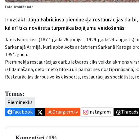
Foto: Iesūtīts foto
Ir uzsākti Jāņa Fabriciusa pieminekļa restaurācijas darbi,
kā arī tiks novērsta turpmāka bojājumu veidošanās.
Jānis Fabriciuss (1877. gada 26. jūnijs —1929. gada 24. augusts) 
Sarkanajā Armijā, kurš apbalvots ar četriem Sarkanā Karoga ord
1954. gadā.
Pieminekļa restaurācijas darbu ietvaros tiks veikta akmens vir
izlīdzināšana, deformēto bloku un pamatnes nostiprināsana, kā a
Restaurācijas darbus veiks eksperts, restaurācijas speciālists, 
Tēmas:
Piemineklis
Facebook
Draugiem.lv
Instagram
Threads
Komentāri (19)