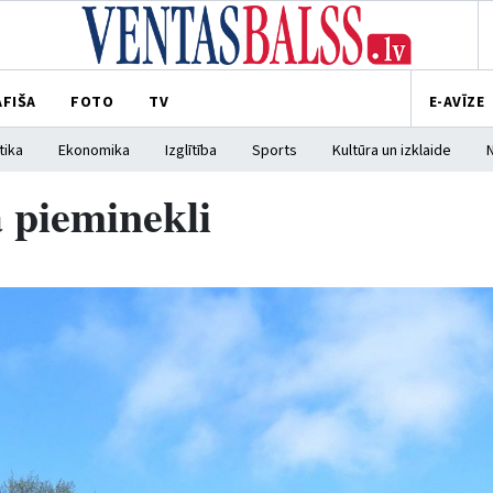
AFIŠA
FOTO
TV
E-AVĪZE
tika
Ekonomika
Izglītība
Sports
Kultūra un izklaide
 pieminekli