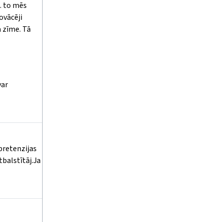
a. to mēs
novācēji
a zīme. Tā
var
pretenzijas
tbalstītāj.Ja