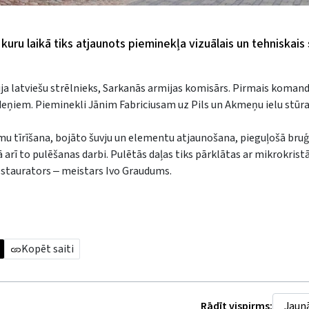
 kuru laikā tiks atjaunots pieminekļa vizuālais un tehniskais 
bija latviešu strēlnieks, Sarkanās armijas komisārs. Pirmais komand
eņiem. Pieminekli Jānim Fabriciusam uz Pils un Akmeņu ielu stūra
smu tīrīšana, bojāto šuvju un elementu atjaunošana, pieguļošā bru
rī to pulēšanas darbi. Pulētās daļas tiks pārklātas ar mikrokristā
restaurators ‒ meistars Ivo Graudums.
Kopēt saiti
Rādīt vispirms: