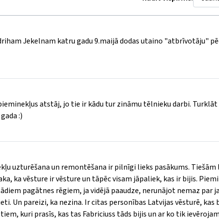
driham Jekelnam katru gadu 9.maijā dodas utaino "atbrīvotāju" pē
ieminekļus atstāj, jo tie ir kādu tur zināmu tēlnieku darbi. Turklāt 
 gada :)
nekļu uzturēšana un remontēšana ir pilnīgi lieks pasākums. Tiešām 
aka, ka vēsture ir vēsture un tāpēc visam jāpaliek, kas ir bijis. Piemi
 tādiem pagātnes rēgiem, ja vidējā paaudze, nerunājot nemaz par j
eti. Un pareizi, ka nezina. Ir citas personības Latvijas vēsturē, kas
iem, kuri prasīs, kas tas Fabriciuss tāds bijis un ar ko tik ievēroja