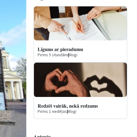
Līgums ar pieradumu
Pirms 5 stundām
|
Blogi
Redzēt vairāk, nekā redzams
Pirms 1 nedēļas
|
Blogi
Aptauja