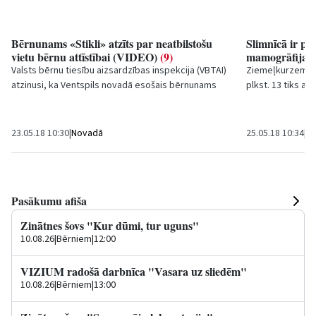
Bērnunams «Stikli» atzīts par neatbilstošu
Slimnīcā ir pi
vietu bērnu attīstībai (VIDEO)
(9)
mamogrāfijas 
Valsts bērnu tiesību aizsardzības inspekcija (VBTAI)
Ziemeļkurzemes r
atzinusi, ka Ventspils novadā esošais bērnunams
plkst. 13 tiks at
"Stikli" nav piemērota vieta bērnu...
arī pasākuma iet
23.05.18 10:30
|
Novadā
25.05.18 10:34
|
Sa
Pasākumu afiša
Zinātnes šovs "Kur dūmi, tur uguns"
10.08.26
|
Bērniem
|
12:00
VIZIUM radošā darbnīca "Vasara uz sliedēm"
10.08.26
|
Bērniem
|
13:00