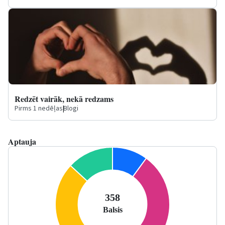
Redzēt vairāk, nekā redzams
Pirms 1 nedēļas
|
Blogi
Aptauja