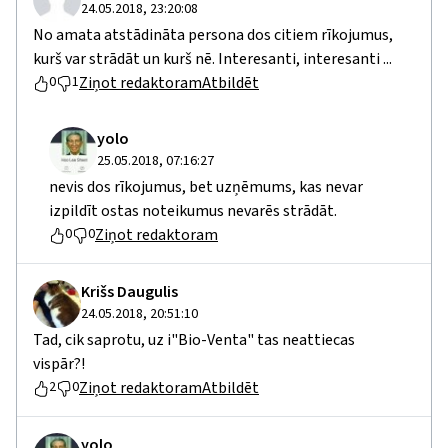
24.05.2018, 23:20:08
No amata atstādināta persona dos citiem rīkojumus,
kurš var strādāt un kurš nē. Interesanti, interesanti ...
Ziņot redaktoram
Atbildēt
0
1
yolo
25.05.2018, 07:16:27
nevis dos rīkojumus, bet uzņēmums, kas nevar
izpildīt ostas noteikumus nevarēs strādāt.
Ziņot redaktoram
0
0
Krišs Daugulis
24.05.2018, 20:51:10
Tad, cik saprotu, uz i"Bio-Venta" tas neattiecas
vispār?!
Ziņot redaktoram
Atbildēt
2
0
yolo