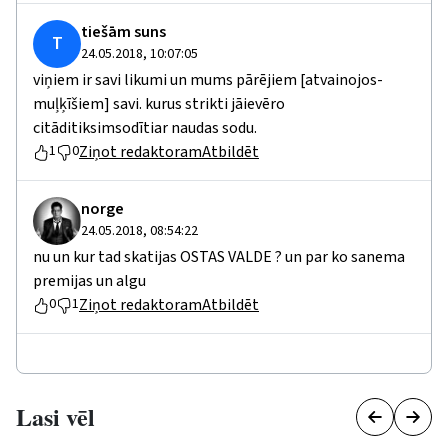
tiešām suns
T
24.05.2018, 10:07:05
viņiem ir savi likumi un mums pārējiem [atvainojos-
muļķīšiem] savi. kurus strikti jāievēro
citāditiksimsodītiar naudas sodu.
Ziņot redaktoram
Atbildēt
1
0
norge
24.05.2018, 08:54:22
nu un kur tad skatijas OSTAS VALDE ? un par ko sanema
premijas un algu
Ziņot redaktoram
Atbildēt
0
1
Lasi vēl