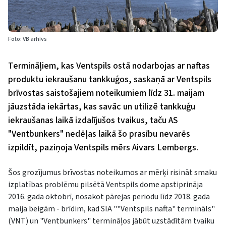
Foto: VB arhīvs
Termināļiem, kas Ventspils ostā nodarbojas ar naftas
produktu iekraušanu tankkuģos, saskaņā ar Ventspils
brīvostas saistošajiem noteikumiem līdz 31. maijam
jāuzstāda iekārtas, kas savāc un utilizē tankkuģu
iekraušanas laikā izdalījušos tvaikus, taču AS
"Ventbunkers" nedēļas laikā šo prasību nevarēs
izpildīt, paziņoja Ventspils mērs Aivars Lembergs.
Šos grozījumus brīvostas noteikumos ar mērķi risināt smaku
izplatības problēmu pilsētā Ventspils dome apstiprināja
2016. gada oktobrī, nosakot pārejas periodu līdz 2018. gada
maija beigām - brīdim, kad SIA ""Ventspils nafta" termināls"
(VNT) un "Ventbunkers" termināļos jābūt uzstādītām tvaiku