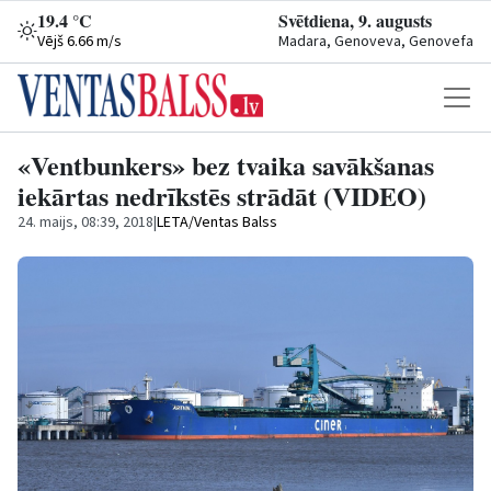
19.4 °C
Svētdiena, 9. augusts
Vējš 6.66 m/s
Madara, Genoveva, Genovefa
«Ventbunkers» bez tvaika savākšanas
iekārtas nedrīkstēs strādāt (VIDEO)
24. maijs, 08:39, 2018
|
LETA/Ventas Balss