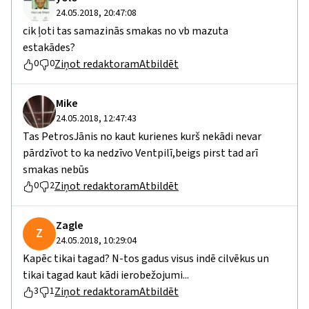
24.05.2018, 20:47:08
cik ļoti tas samazinās smakas no vb mazuta
estakādes?
Ziņot redaktoram
Atbildēt
0
0
Mike
24.05.2018, 12:47:43
Tas PetrosJānis no kaut kurienes kurš nekādi nevar
pārdzīvot to ka nedzīvo Ventpilī,beigs pirst tad arī
smakas nebūs
Ziņot redaktoram
Atbildēt
0
2
Zagle
Z
24.05.2018, 10:29:04
Kapēc tikai tagad? N-tos gadus visus indē cilvēkus un
tikai tagad kaut kādi ierobežojumi...
Ziņot redaktoram
Atbildēt
3
1