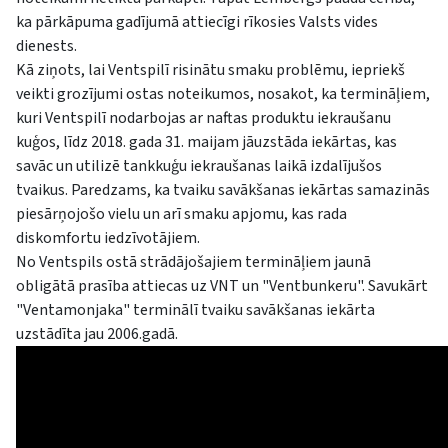
ka pārkāpuma gadījumā attiecīgi rīkosies Valsts vides
dienests.
Kā ziņots, lai Ventspilī risinātu smaku problēmu, iepriekš
veikti grozījumi ostas noteikumos, nosakot, ka termināļiem,
kuri Ventspilī nodarbojas ar naftas produktu iekraušanu
kuģos, līdz 2018. gada 31. maijam jāuzstāda iekārtas, kas
savāc un utilizē tankkuģu iekraušanas laikā izdalījušos
tvaikus. Paredzams, ka tvaiku savākšanas iekārtas samazinās
piesārņojošo vielu un arī smaku apjomu, kas rada
diskomfortu iedzīvotājiem.
No Ventspils ostā strādājošajiem termināļiem jaunā
obligātā prasība attiecas uz VNT un "Ventbunkeru". Savukārt
"Ventamonjaka" terminālī tvaiku savākšanas iekārta
uzstādīta jau 2006.gadā.