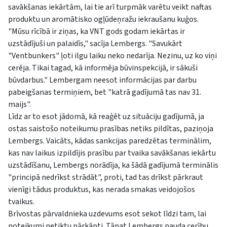
savākšanas iekārtām, lai tie arī turpmāk varētu veikt naftas
produktu un aromātisko ogļūdeņražu iekraušanu kuģos.
"Mūsu rīcībā ir ziņas, ka VNT gods godam iekārtas ir
uzstādījuši un palaidīs," sacīja Lembergs. "Savukārt
"Ventbunkers" ļoti ilgu laiku neko nedarīja. Nezinu, uz ko viņi
cerēja. Tikai tagad, kā informēja būvinspekcijā, ir sākuši
būvdarbus." Lembergam neesot informācijas par darbu
pabeigšanas termiņiem, bet "katrā gadījumā tas nav 31.
maijs".
Līdz ar to esot jādomā, kā reaģēt uz situāciju gadījumā, ja
ostas saistošo noteikumu prasības netiks pildītas, paziņoja
Lembergs. Vaicāts, kādas sankcijas paredzētas terminālim,
kas nav laikus izpildījis prasību par tvaika savākšanas iekārtu
uzstādīšanu, Lembergs norādīja, ka šādā gadījumā terminālis
"principā nedrīkst strādāt", proti, tad tas drīkst pārkraut
vienīgi tādus produktus, kas nerada smakas veidojošos
tvaikus.
Brīvostas pārvaldnieka uzdevums esot sekot līdzi tam, lai
noteikumi netiktu pārkāpti. Tāpat Lembergs pauda cerību,