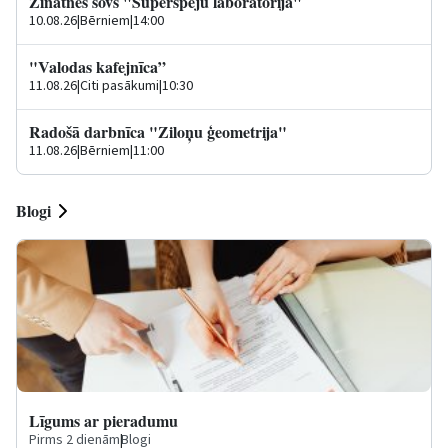
Zinātnes šovs "Superspēju laboratorija"
10.08.26
|
Bērniem
|
14:00
"Valodas kafejnīca”
11.08.26
|
Citi pasākumi
|
10:30
Radošā darbnīca "Ziloņu ģeometrija"
11.08.26
|
Bērniem
|
11:00
Blogi
Līgums ar pieradumu
Pirms 2 dienām
|
Blogi