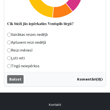
Cik bieži jūs iepērkaties Ventspils tirgū?
Vairākas reizes nedēļā
Aptuveni reizi nedēļā
Reizi mēnesī
Ļoti reti
Tirgū neiepērkos
Balsot
Komentāri(0)
Kontakti