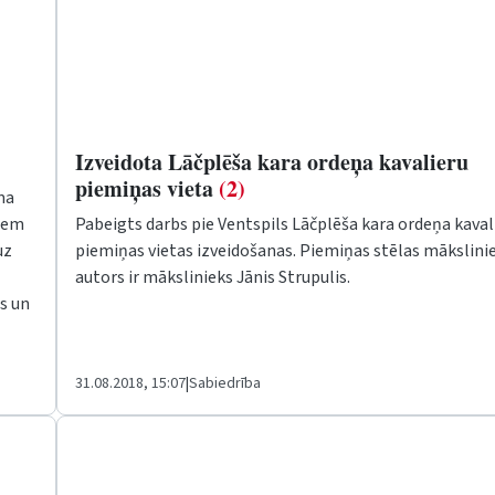
Izveidota Lāčplēša kara ordeņa kavalieru
piemiņas vieta
(2)
ma
jiem
Pabeigts darbs pie Ventspils Lāčplēša kara ordeņa kaval
uz
piemiņas vietas izveidošanas. Piemiņas stēlas mākslinie
autors ir mākslinieks Jānis Strupulis.
s un
31.08.2018, 15:07
|
Sabiedrība