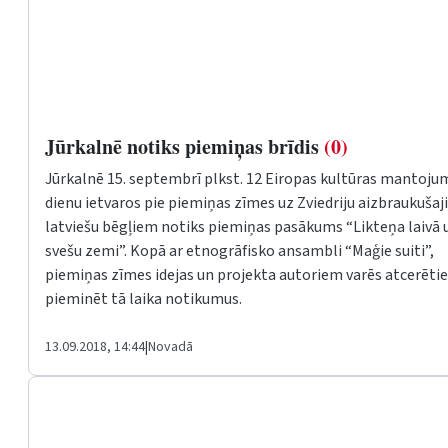
Jūrkalnē notiks piemiņas brīdis
(0)
Jūrkalnē 15. septembrī plkst. 12 Eiropas kultūras mantoju
dienu ietvaros pie piemiņas zīmes uz Zviedriju aizbraukuša
latviešu bēgļiem notiks piemiņas pasākums “Likteņa laivā 
svešu zemi”. Kopā ar etnogrāfisko ansambli “Maģie suiti”,
piemiņas zīmes idejas un projekta autoriem varēs atcerētie
pieminēt tā laika notikumus.
13.09.2018, 14:44
|
Novadā