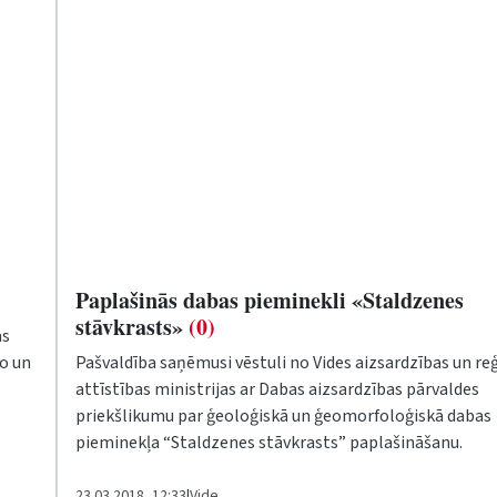
Paplašinās dabas pieminekli «Staldzenes
stāvkrasts»
(0)
as
o un
Pašvaldība saņēmusi vēstuli no Vides aizsardzības un re
attīstības ministrijas ar Dabas aizsardzības pārvaldes
priekšlikumu par ģeoloģiskā un ģeomorfoloģiskā dabas
pieminekļa “Staldzenes stāvkrasts” paplašināšanu.
23.03.2018, 12:33
|
Vide