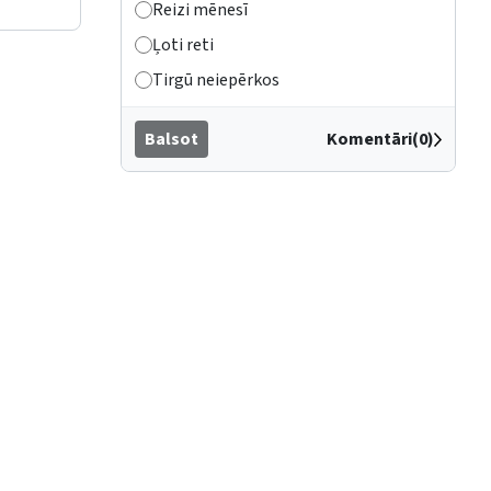
Reizi mēnesī
Ļoti reti
Tirgū neiepērkos
Balsot
Komentāri(0)