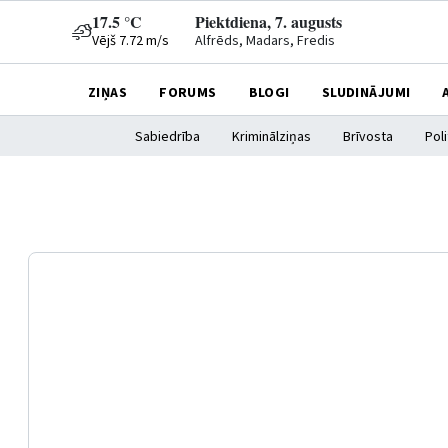
17.5 °C
Piektdiena, 7. augusts
Vējš 7.72 m/s
Alfrēds, Madars, Fredis
ZIŅAS
FORUMS
BLOGI
SLUDINĀJUMI
Sabiedrība
Kriminālziņas
Brīvosta
Poli