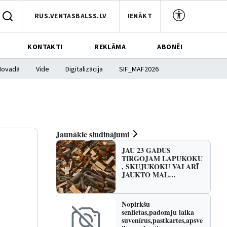
RUS.VENTASBALSS.LV
IENĀKT
KONTAKTI
REKLĀMA
ABONĒ!
Novadā
Vide
Digitalizācija
SIF_MAF2026
Jaunākie sludinājumi
JAU 23 GADUS
TIRGOJAM LAPUKOKU
, SKUJUKOKU VAI ARĪ
JAUKTO MAL…
Nopirkšu
senlietas,padomju laika
suvenīrus,pastkartes,apsve