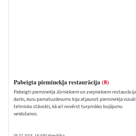
Pabeigta pieminekļa restaurācija
(8)
Pabeigti pieminekļa Jūrniekiem un zvejniekiem restaurācij
darbi, kuru pamatuzdevums bija atjaunot pieminekļa vizuāl
tehnisko stāvokli, kā arī novērst turpmāko bojājumu
veidošanos.
05.07.2018, 16:43
|
Sabiedrība