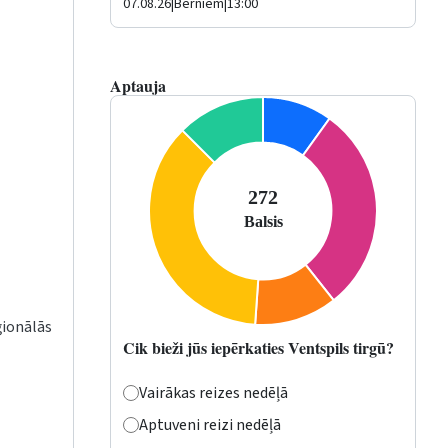
07.08.26
|
Bērniem
|
13:00
Aptauja
ģionālās
Cik bieži jūs iepērkaties Ventspils tirgū?
Vairākas reizes nedēļā
Aptuveni reizi nedēļā