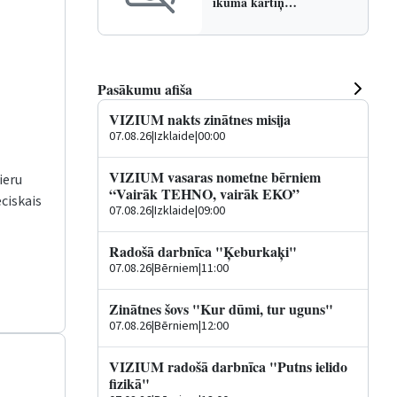
ikuma kartiņ…
Pasākumu afiša
VIZIUM nakts zinātnes misija
07.08.26
|
Izklaide
|
00:00
VIZIUM vasaras nometne bērniem
ieru
“Vairāk TEHNO, vairāk EKO”
ciskais
07.08.26
|
Izklaide
|
09:00
Radošā darbnīca "Ķeburkaķi"
07.08.26
|
Bērniem
|
11:00
Zinātnes šovs "Kur dūmi, tur uguns"
07.08.26
|
Bērniem
|
12:00
VIZIUM radošā darbnīca "Putns ielido
fizikā"