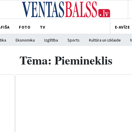
AFIŠA
FOTO
TV
E-AVĪZE
tika
Ekonomika
Izglītība
Sports
Kultūra un izklaide
Tēma: Piemineklis