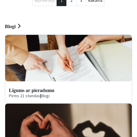
Iepriekšējā
1
2
3
Nākamā
Blogi
Līgums ar pieradumu
Pirms 21 stundas
|
Blogi