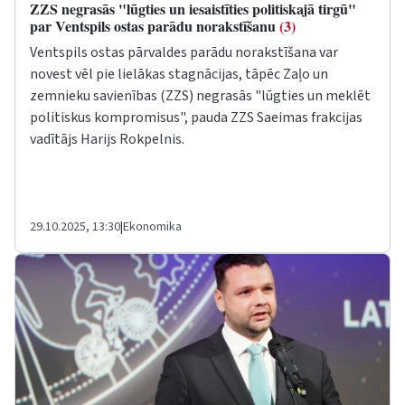
ZZS negrasās "lūgties un iesaistīties politiskajā tirgū"
par Ventspils ostas parādu norakstīšanu
(3)
Ventspils ostas pārvaldes parādu norakstīšana var
novest vēl pie lielākas stagnācijas, tāpēc Zaļo un
zemnieku savienības (ZZS) negrasās "lūgties un meklēt
politiskus kompromisus", pauda ZZS Saeimas frakcijas
vadītājs Harijs Rokpelnis.
29.10.2025, 13:30
|
Ekonomika