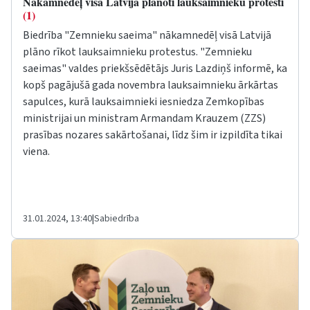
Nākamnedēļ visā Latvijā plānoti lauksaimnieku protesti
(1)
Biedrība "Zemnieku saeima" nākamnedēļ visā Latvijā
plāno rīkot lauksaimnieku protestus. "Zemnieku
saeimas" valdes priekšsēdētājs Juris Lazdiņš informē, ka
kopš pagājušā gada novembra lauksaimnieku ārkārtas
sapulces, kurā lauksaimnieki iesniedza Zemkopības
ministrijai un ministram Armandam Krauzem (ZZS)
prasības nozares sakārtošanai, līdz šim ir izpildīta tikai
viena.
31.01.2024, 13:40
|
Sabiedrība