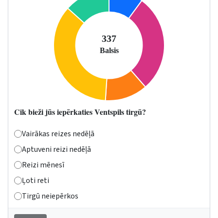
Cik bieži jūs iepērkaties Ventspils tirgū?
Vairākas reizes nedēļā
Aptuveni reizi nedēļā
Reizi mēnesī
Ļoti reti
Tirgū neiepērkos