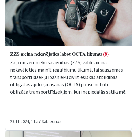
ZZS aicina nekavējoties labot OCTA likumu
(8)
Zaļo un zemnieku savienības (ZZS) valde aicina
nekavējoties mainīt regulējumu likumā, lai sauszemes
transportlīdzekļu īpašnieku civiltiesiskās atbildības
obligātās apdrošināšanas (OCTA) polise nebūtu
obligāta transportlīdzekļiem, kuri nepiedalās satiksmē.
28.11.2024, 11:57
|
Sabiedrība