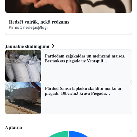
Redzēt vairāk, nekā redzams
Pirms 1 nedēļas
|
Blogi
Jaunākie sludinājumi
Pārdodam zāģskaidas un melnzemi maisos.
Bezmaksas piegāde uz Ventspili …
Pārdod Sausu lapkoku skalditu malku ar
piegādi. 10ber/m3 krava Piegādā…
Aptauja