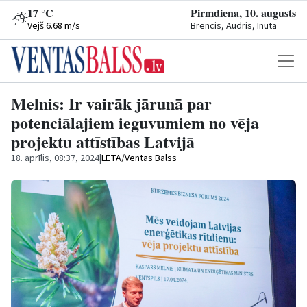
17 °C
Pirmdiena, 10. augusts
Vējš 6.68 m/s
Brencis, Audris, Inuta
Melnis: Ir vairāk jārunā par
potenciālajiem ieguvumiem no vēja
projektu attīstības Latvijā
18. aprīlis, 08:37, 2024
|
LETA/Ventas Balss