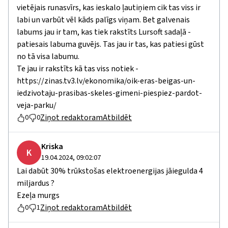
vietējais runasvīrs, kas ieskalo ļautiņiem cik tas viss ir
labi un varbūt vēl kāds palīgs viņam. Bet galvenais
labums jau ir tam, kas tiek rakstīts Lursoft sadaļā -
patiesais labuma guvējs. Tas jau ir tas, kas patiesi gūst
no tā visa labumu.
Te jau ir rakstīts kā tas viss notiek -
https://zinas.tv3.lv/ekonomika/oik-eras-beigas-un-
iedzivotaju-prasibas-skeles-gimeni-piespiez-pardot-
veja-parku/
Ziņot redaktoram
Atbildēt
0
0
Kriska
K
19.04.2024, 09:02:07
Lai dabūt 30% trūkstošas elektroenergijas jāiegulda 4
miljardus ?
Ezeļa murgs
Ziņot redaktoram
Atbildēt
0
1