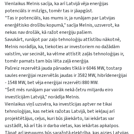
Vienlaikus Melnis sacīja, ka arī Latvijā vēja enerģijas
potenciāls ir milzīgs, tomēr tas ir jāapgūst.
"Tas ir potenciāls, kas mums ir, ja runājam par Latvijas
enerģētisko drošību kopumā," sacīja Melnis, uzsverot, ka
nekas nav drošāk, kā ražot enerģiju pašiem.
Savukārt, runājot par zaļo tehnoloģiju attīstību nākotnē,
Melnis norādīja, ka, tiekoties ar investoriem no dažādām
valstīm, var secināt, ka vēlme attīstīt zaļās tehnoloģijas ir,
tomēr pamats tam būs lēta zaļā enerģija.
Pašreiz rezervētā jauda pārvades tīklā ir 6046 MW, tostarp
saules enerģijai rezervētās jaudas ir 3582 MW, hibrīdenerģijai
- 1548 MW, bet vēja enerģijai rezervēti 880 MW.
"Šeit mēs runājam par vairāk nekā četru miljardu eiro
investīcijām Latvijā," norādīja Melnis.
Vienlaikus viņš uzsvēra, ka investīcijas aptver ne tikai
tehnoloģijas, kas netiek ražotas Latvijā, bet iekļauj arī
projektētājus, ceļus, kuri būs jāiekārto, lai iekārtas var
uzstādīt, kā arī tās ir darba vietas, kas iekārtas apkalpos.
Tāpat arī ieguvums būs saražotā elektrība, kas aizies Latvijas