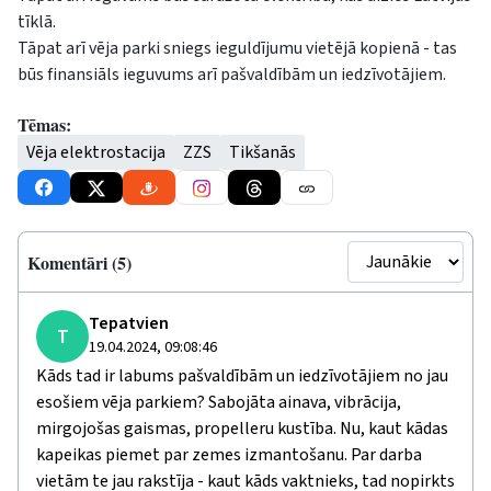
tīklā.
Tāpat arī vēja parki sniegs ieguldījumu vietējā kopienā - tas
būs finansiāls ieguvums arī pašvaldībām un iedzīvotājiem.
Tēmas:
Vēja elektrostacija
ZZS
Tikšanās
Komentāri (5)
Tepatvien
T
19.04.2024, 09:08:46
Kāds tad ir labums pašvaldībām un iedzīvotājiem no jau
esošiem vēja parkiem? Sabojāta ainava, vibrācija,
mirgojošas gaismas, propelleru kustība. Nu, kaut kādas
kapeikas piemet par zemes izmantošanu. Par darba
vietām te jau rakstīja - kaut kāds vaktnieks, tad nopirkts