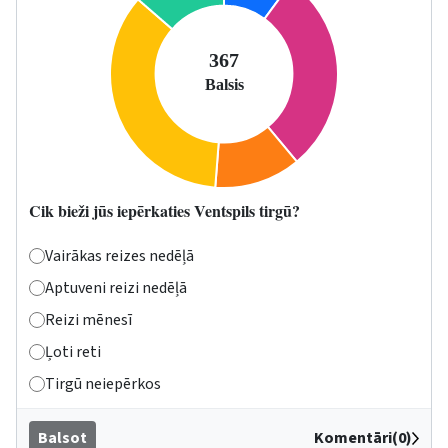
Cik bieži jūs iepērkaties Ventspils tirgū?
Vairākas reizes nedēļā
Aptuveni reizi nedēļā
Reizi mēnesī
Ļoti reti
Tirgū neiepērkos
Balsot
Komentāri(0)