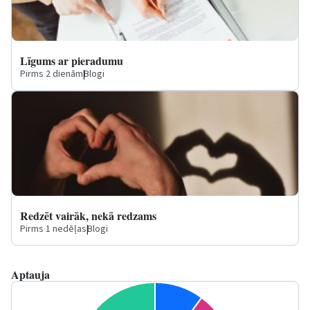
Līgums ar pieradumu
Pirms 2 dienām
|
Blogi
Redzēt vairāk, nekā redzams
Pirms 1 nedēļas
|
Blogi
Aptauja