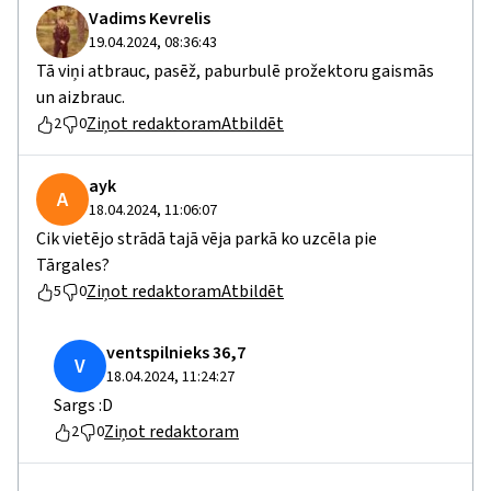
Vadims Kevrelis
19.04.2024, 08:36:43
Tā viņi atbrauc, pasēž, paburbulē prožektoru gaismās
un aizbrauc.
Ziņot redaktoram
Atbildēt
2
0
ayk
A
18.04.2024, 11:06:07
Cik vietējo strādā tajā vēja parkā ko uzcēla pie
Tārgales?
Ziņot redaktoram
Atbildēt
5
0
ventspilnieks 36,7
V
18.04.2024, 11:24:27
Sargs :D
Ziņot redaktoram
2
0