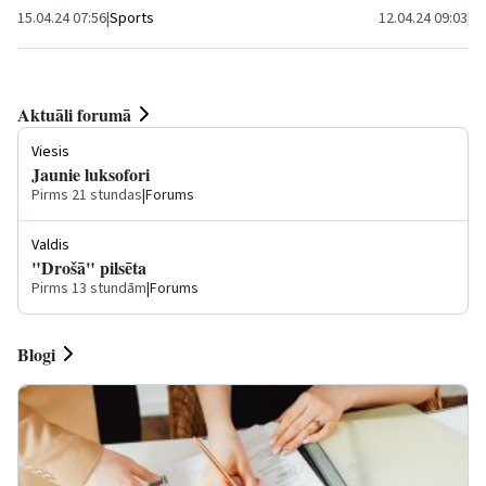
15.04.24 07:56
|
Sports
12.04.24 09:03
|
Ku
Aktuāli forumā
Viesis
Jaunie luksofori
Pirms 21 stundas
|
Forums
Valdis
"Drošā" pilsēta
Pirms 13 stundām
|
Forums
Blogi