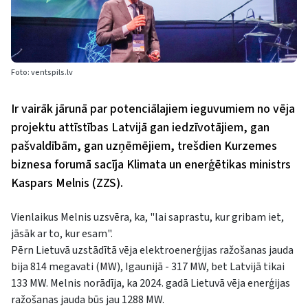
Foto: ventspils.lv
Ir vairāk jārunā par potenciālajiem ieguvumiem no vēja
projektu attīstības Latvijā gan iedzīvotājiem, gan
pašvaldībām, gan uzņēmējiem, trešdien Kurzemes
biznesa forumā sacīja Klimata un enerģētikas ministrs
Kaspars Melnis (ZZS).
Vienlaikus Melnis uzsvēra, ka, "lai saprastu, kur gribam iet,
jāsāk ar to, kur esam".
Pērn Lietuvā uzstādītā vēja elektroenerģijas ražošanas jauda
bija 814 megavati (MW), Igaunijā - 317 MW, bet Latvijā tikai
133 MW. Melnis norādīja, ka 2024. gadā Lietuvā vēja enerģijas
ražošanas jauda būs jau 1288 MW.