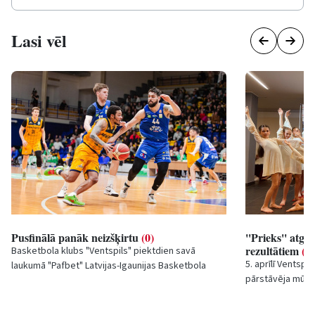
Lasi vēl
Pusfinālā panāk neizšķirtu
(0)
''Prieks'' atg
rezultātiem
(0)
Basketbola klubs "Ventspils" piektdien savā
5. aprīlī Ventspi
laukumā "Pafbet" Latvijas-Igaunijas Basketbola
pārstāvēja mūsu
līgas (LIBL) pusfināla otrajā spēlē izcīnīja uzvaru...
startēja starpta