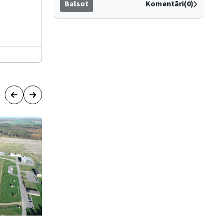
Balsot
Komentāri(0)