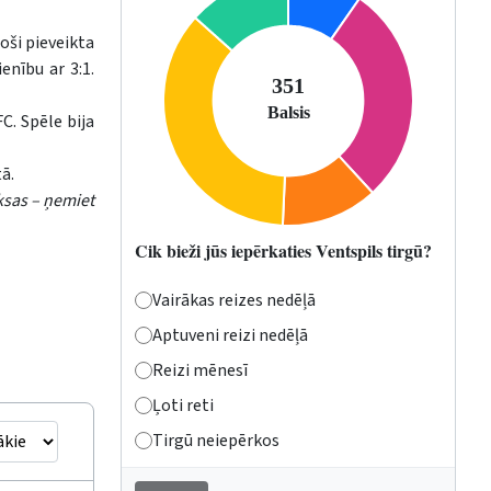
oši pieveikta
enību ar 3:1.
C. Spēle bija
ā.
ksas – ņemiet
Cik bieži jūs iepērkaties Ventspils tirgū?
Vairākas reizes nedēļā
Aptuveni reizi nedēļā
Reizi mēnesī
Ļoti reti
Tirgū neiepērkos