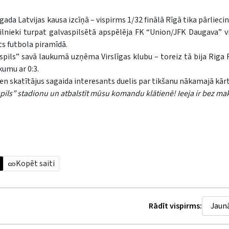
da Latvijas kausa izcīņā – vispirms 1/32 finālā Rīgā tika pārliecin
ilnieki turpat galvaspilsētā apspēlēja FK “Union/JFK Daugava” vi
lsts futbola piramīdā.
spils” savā laukumā uzņēma Virslīgas klubu – toreiz tā bija Riga F
kumu ar 0:3.
ien skatītājus sagaida interesants duelis par tikšanu nākamajā kārt
tspils” stadionu un atbalstīt mūsu komandu klātienē! Ieeja ir bez ma
Kopēt saiti
Rādīt vispirms: