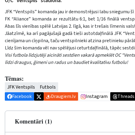
O/C "Ventspils" stadionā.
JFK “Ventspils” komanda jau ir demonstrējusi labu sniegumu šī ga
FK “Aliance” komanda ar rezultātu 6:1, bet 1/16 finālā ventsp
Abas šīs vienības spēlē Latvijas 2. līgā, kas ir trešais līmenis va
Jāatzīmē, ka arī pagājušajā gadā tieši astotdaļfinālā JFK “Vent
cienījama un cīņpilna, taču ventspilnieki atzina pretinieku pārā
Līdz šim komanda vēl nav spēlējusi ceturtdaļfinālā, tāpēc sestd
Visi futbola līdzjutēji aicināti sestdien vakarā apmeklēt OC “Ven
līdzi draugus, ģimeni un radus un baudiet kvalitatīvu futbolu!
Tēmas:
JFK Ventspils
Futbols
Facebook
Draugiem.lv
Instagram
Threads
Komentāri (1)