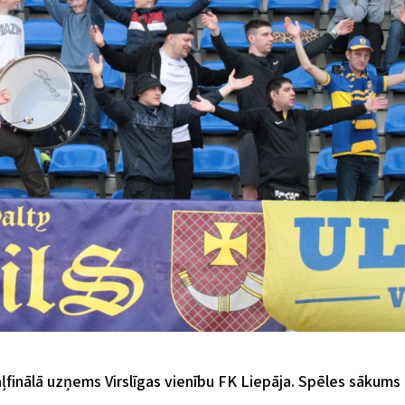
aļfinālā uzņems Virslīgas vienību FK Liepāja. Spēles sākums 