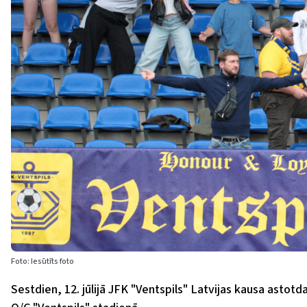
Foto: Iesūtīts foto
Sestdien, 12. jūlijā JFK "Ventspils" Latvijas kausa astotd