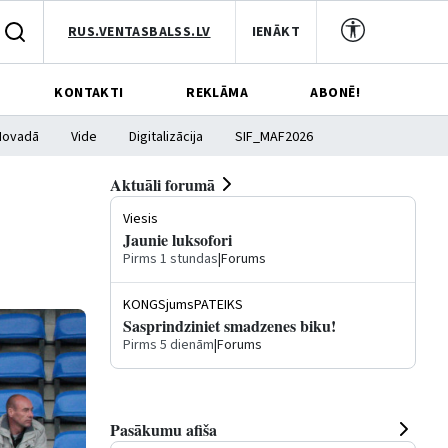
RUS.VENTASBALSS.LV
IENĀKT
KONTAKTI
REKLĀMA
ABONĒ!
Novadā
Vide
Digitalizācija
SIF_MAF2026
Aktuāli forumā
Viesis
Jaunie luksofori
Pirms 1 stundas
|
Forums
KONGSjumsPATEIKS
Sasprindziniet smadzenes biku!
Pirms 5 dienām
|
Forums
Pasākumu afiša