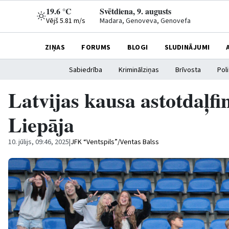
19.6 °C
Svētdiena, 9. augusts
Vējš 5.81 m/s
Madara, Genoveva, Genovefa
ZIŅAS
FORUMS
BLOGI
SLUDINĀJUMI
Sabiedrība
Kriminālziņas
Brīvosta
Poli
Latvijas kausa astotdaļf
Liepāja
10. jūlijs, 09:46, 2025
|
JFK “Ventspils”/Ventas Balss