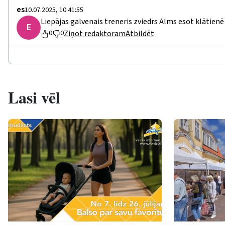
еs
10.07.2025, 10:41:55
Liepājas galvenais treneris zviedrs Alms esot klātienē
Е
Ziņot redaktoram
Atbildēt
0
0
Lasi vēl