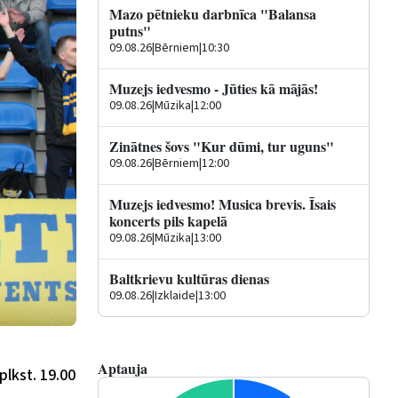
Mazo pētnieku darbnīca "Balansa
putns"
09.08.26
|
Bērniem
|
10:30
Muzejs iedvesmo - Jūties kā mājās!
09.08.26
|
Mūzika
|
12:00
Zinātnes šovs "Kur dūmi, tur uguns"
09.08.26
|
Bērniem
|
12:00
Muzejs iedvesmo! Musica brevis. Īsais
koncerts pils kapelā
09.08.26
|
Mūzika
|
13:00
Baltkrievu kultūras dienas
09.08.26
|
Izklaide
|
13:00
Aptauja
plkst. 19.00