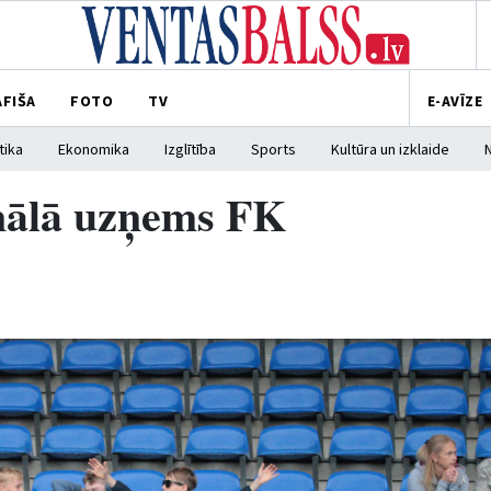
AFIŠA
FOTO
TV
E-AVĪZE
tika
Ekonomika
Izglītība
Sports
Kultūra un izklaide
inālā uzņems FK