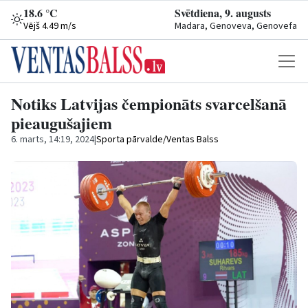
18.6 °C
Svētdiena, 9. augusts
Vējš 4.49 m/s
Madara, Genoveva, Genovefa
Notiks Latvijas čempionāts svarcelšanā
pieaugušajiem
6. marts, 14:19, 2024
|
Sporta pārvalde/Ventas Balss