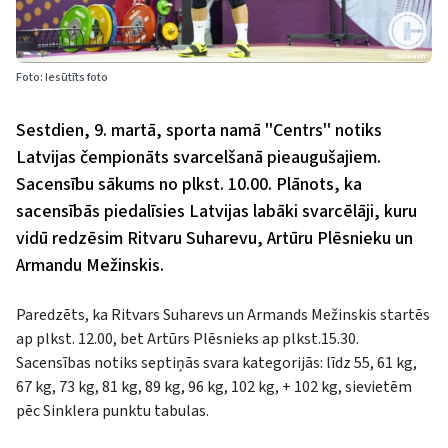
Foto: Iesūtīts foto
Sestdien, 9. martā, sporta namā ''Centrs'' notiks
Latvijas čempionāts svarcelšanā pieaugušajiem.
Sacensību sākums no plkst. 10.00. Plānots, ka
sacensībās piedalīsies Latvijas labāki svarcēlāji, kuru
vidū redzēsim Ritvaru Suharevu, Artūru Plēsnieku un
Armandu Mežinskis.
Paredzēts, ka Ritvars Suharevs un Armands Mežinskis startēs
ap plkst. 12.00, bet Artūrs Plēsnieks ap plkst.15.30.
Sacensības notiks septiņās svara kategorijās: līdz 55, 61 kg,
67 kg, 73 kg, 81 kg, 89 kg, 96 kg, 102 kg, + 102 kg, sievietēm
pēc Sinklera punktu tabulas.