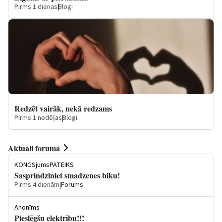
Pirms 1 dienas
|
Blogi
Redzēt vairāk, nekā redzams
Pirms 1 nedēļas
|
Blogi
Aktuāli forumā
KONGSjumsPATEIKS
Sasprindziniet smadzenes biku!
Pirms 4 dienām
|
Forums
Anonīms
Pieslēgšu elektrību!!!