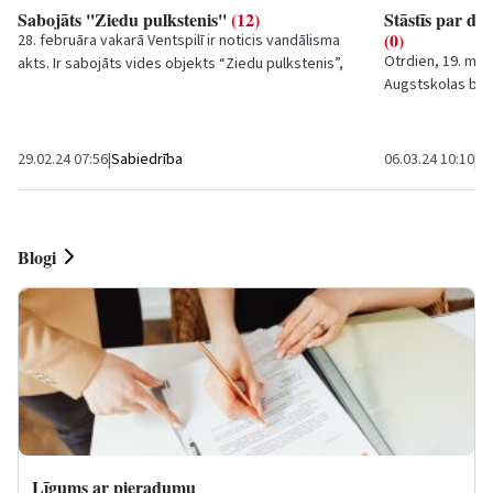
Sabojāts ''Ziedu pulkstenis''
(12)
Stāstīs par dz
(0)
28. februāra vakarā Ventspilī ir noticis vandālisma
Otrdien, 19. mart
akts. Ir sabojāts vides objekts “Ziedu pulkstenis”,
Augstskolas bibli
kura atjaunošanā būs jāiegulda lieli...
tikšanās ar Ievu 
29.02.24 07:56
|
Sabiedrība
06.03.24 10:10
|
Ku
Blogi
Līgums ar pieradumu