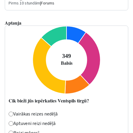
Pirms 10 stundām
|
Forums
Aptauja
Cik bieži jūs iepērkaties Ventspils tirgū?
Vairākas reizes nedēļā
Aptuveni reizi nedēļā