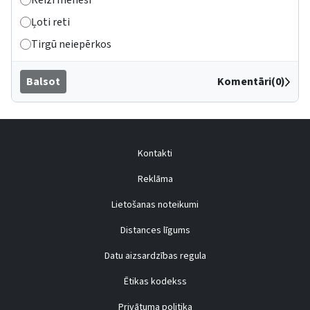
Reizi mēnesī
Ļoti reti
Tirgū neiepērkos
Balsot
Komentāri(0)
Kontakti
Reklāma
Lietošanas noteikumi
Distances līgums
Datu aizsardzības regula
Ētikas kodekss
Privātuma politika