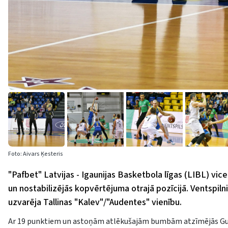
Foto: Aivars Ķesteris
"Pafbet" Latvijas - Igaunijas Basketbola līgas (LIBL) vi
un nostabilizējās kopvērtējuma otrajā pozīcijā. Ventspilni
uzvarēja Tallinas "Kalev"/"Audentes" vienību.
Ar 19 punktiem un astoņām atlēkušajām bumbām atzīmējās Gunti