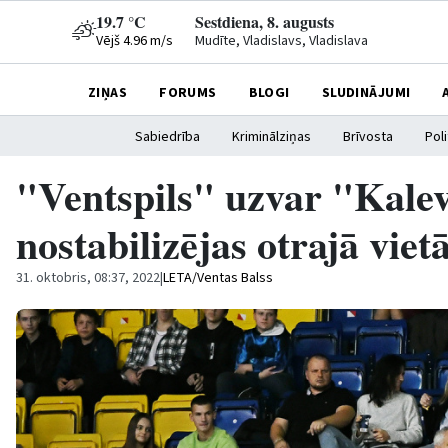
19.7 °C
Sestdiena, 8. augusts
Vējš 4.96 m/s
Mudīte, Vladislavs, Vladislava
ZIŅAS
FORUMS
BLOGI
SLUDINĀJUMI
Sabiedrība
Kriminālziņas
Brīvosta
Poli
"Ventspils" uzvar "Kale
nostabilizējas otrajā viet
31. oktobris, 08:37, 2022
|
LETA/Ventas Balss