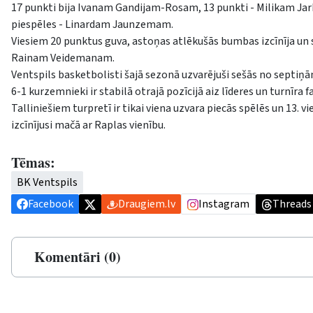
17 punkti bija Ivanam Gandijam-Rosam, 13 punkti - Milikam Jar
piespēles - Linardam Jaunzemam.
Viesiem 20 punktus guva, astoņas atlēkušās bumbas izcīnīja un s
Rainam Veidemanam.
Ventspils basketbolisti šajā sezonā uzvarējuši sešās no septiņ
6-1 kurzemnieki ir stabilā otrajā pozīcijā aiz līderes un turnīr
Talliniešiem turpretī ir tikai viena uzvara piecās spēlēs un 13
izcīnījusi mačā ar Raplas vienību.
Tēmas:
BK Ventspils
Facebook
Draugiem.lv
Instagram
Threads
Komentāri (0)