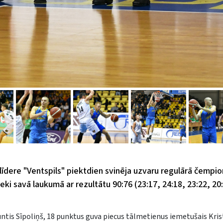
celīdere "Ventspils" piektdien svinēja uzvaru regulārā čemp
eki savā laukumā ar rezultātu 90:76 (23:17, 24:18, 23:22, 20
s Sīpoliņš, 18 punktus guva piecus tālmetienus iemetušais Kris