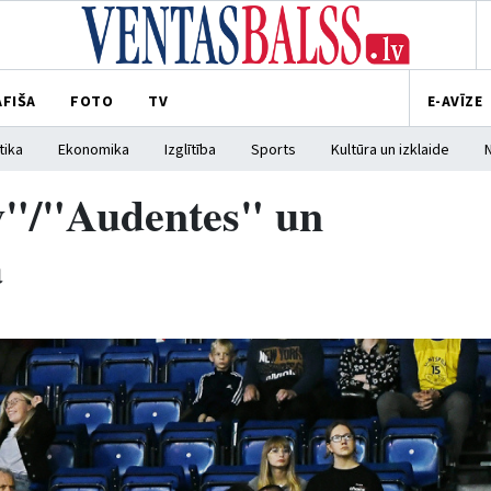
AFIŠA
FOTO
TV
E-AVĪZE
tika
Ekonomika
Izglītība
Sports
Kultūra un izklaide
v"/"Audentes" un
ā