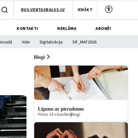
RUS.VENTASBALSS.LV
IENĀKT
KONTAKTI
REKLĀMA
ABONĒ!
Novadā
Vide
Digitalizācija
SIF_MAF2026
Blogi
Līgums ar pieradumu
Pirms 18 stundām
|
Blogi