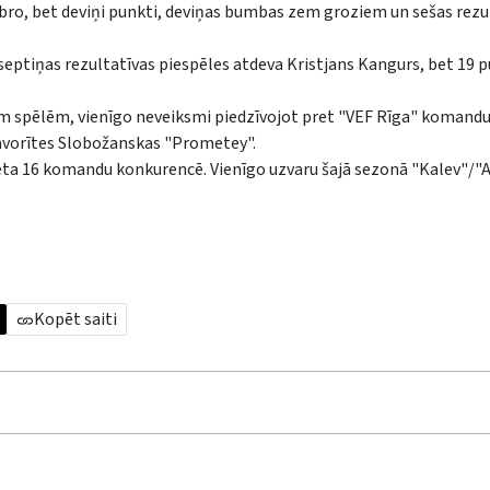
bro, bet deviņi punkti, deviņas bumbas zem groziem un sešas rezu
eptiņas rezultatīvas piespēles atdeva Kristjans Kangurs, bet 19 p
ām spēlēm, vienīgo neveiksmi piedzīvojot pret "VEF Rīga" komandu.
a favorītes Slobožanskas "Prometey".
. vieta 16 komandu konkurencē. Vienīgo uzvaru šajā sezonā "Kalev"/
Kopēt saiti