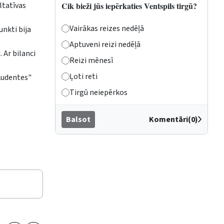
Cik bieži jūs iepērkaties Ventspils tirgū?
ltatīvas
Vairākas reizes nedēļā
unkti bija
Aptuveni reizi nedēļā
 Ar bilanci
Reizi mēnesī
Ļoti reti
"Audentes"
Tirgū neiepērkos
Balsot
Komentāri(0)