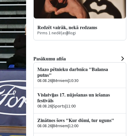
Redzēt vairāk, nekā redzams
Pirms 1 nedēļas
|
Blogi
Pasākumu afiša
Mazo pētnieku darbnīca "Balansa
putns"
08.08.26
|
Bērniem
|
10:30
Vislatvijas 17. nūjošanas un iešanas
festivāls
08.08.26
|
Sports
|
11:00
Zinātnes šovs "Kur dūmi, tur uguns"
08.08.26
|
Bērniem
|
12:00