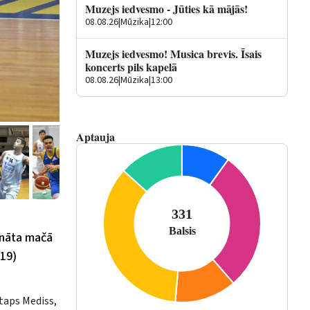
Muzejs iedvesmo - Jūties kā mājās!
08.08.26
|
Mūzika
|
12:00
Muzejs iedvesmo! Musica brevis. Īsais
koncerts pils kapelā
08.08.26
|
Mūzika
|
13:00
Aptauja
ionāta mačā
:19)
taps Mediss,