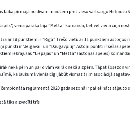
as laika pirmajā no divām minūtēm pret viesu vārtsargu Helmutu S
pils", vienā pārāka bija "Metta" komanda, bet vēl viena cīņa nos
t otrā ar 18 punktiem ir "Riga". Trešo vietu ar 11 punktiem astoņo
ņi punkti ir "Jelgavai" un "Daugavpilij". Astoņi punkti ir sešas spēl
ktiem iekrājušas "Liepājas" un "Metta" (astoņās spēlēs) komanda
airāk nekā pērn un par divām vairāk nekā aizpērn. Tāpat šosezon vir
ozīmē, ka laukumā vienlaicīgi jābūt vismaz trim asociācijā sagata
as čempionāta reglamentā 2020.gada sezonā ir palielināts atļauto 
ā tiks aizvadīti trīs.