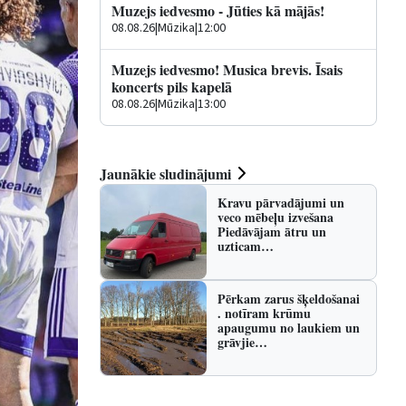
Muzejs iedvesmo - Jūties kā mājās!
08.08.26
|
Mūzika
|
12:00
Muzejs iedvesmo! Musica brevis. Īsais
koncerts pils kapelā
08.08.26
|
Mūzika
|
13:00
Jaunākie sludinājumi
Kravu pārvadājumi un
veco mēbeļu izvešana
Piedāvājam ātru un
uzticam…
Pērkam zarus šķeldošanai
. notīram krūmu
apaugumu no laukiem un
grāvjie…