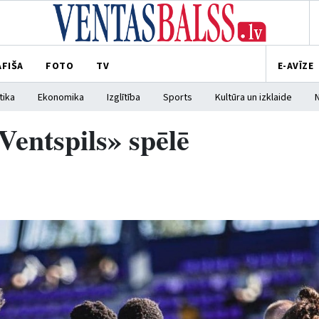
AFIŠA
FOTO
TV
E-AVĪZE
tika
Ekonomika
Izglītība
Sports
Kultūra un izklaide
Ventspils» spēlē