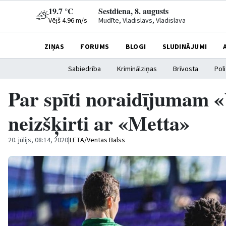
19.7 °C
Sestdiena, 8. augusts
Vējš 4.96 m/s
Mudīte, Vladislavs, Vladislava
ZIŅAS
FORUMS
BLOGI
SLUDINĀJUMI
Sabiedrība
Kriminālziņas
Brīvosta
Poli
Par spīti noraidījumam «
neizšķirti ar «Metta»
20. jūlijs, 08:14, 2020
|
LETA/Ventas Balss