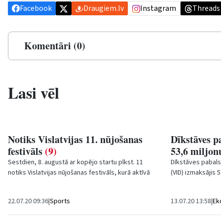
Facebook
Draugiem.lv
Instagram
Threads
Komentāri (0)
Lasi vēl
Notiks Vislatvijas 11. nūjošanas
Dīkstāves p
festivāls
(9)
53,6 miljon
Sestdien, 8. augustā ar kopējo startu plkst. 11
Dīkstāves pabal
notiks Vislatvijas nūjošanas festivāls, kurā aktīvā
(VID) izmaksājis 
dzīvesveida piekritēji jau 11. reizi...
darbiniekiem, pre
22.07.20 09:36
|
Sports
13.07.20 13:58
|
Ek