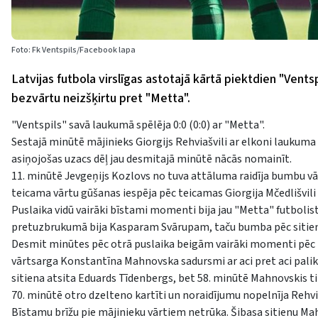
Foto: Fk Ventspils/Facebook lapa
Latvijas futbola virslīgas astotajā kārtā piektdien "Ven
bezvārtu neizšķirtu pret "Metta".
"Ventspils" savā laukumā spēlēja 0:0 (0:0) ar "Metta".
Sestajā minūtē mājinieks Giorgijs Rehviašvili ar elkoni laukum
asiņojošas uzacs dēļ jau desmitajā minūtē nācās nomainīt.
11. minūtē Jevgeņijs Kozlovs no tuva attāluma raidīja bumbu vā
teicama vārtu gūšanas iespēja pēc teicamas Giorgija Mčedlišvili 
Puslaika vidū vairāki bīstami momenti bija jau "Metta" futbolist
pretuzbrukumā bija Kasparam Svārupam, taču bumba pēc sitiena l
Desmit minūtes pēc otrā puslaika beigām vairāki momenti pēc k
vārtsarga Konstantīna Mahnovska sadursmi ar aci pret aci palik
sitiena atsita Eduards Tīdenbergs, bet 58. minūtē Mahnovskis tik
70. minūtē otro dzelteno kartīti un noraidījumu nopelnīja Rehvia
Bīstamu brīžu pie mājinieku vārtiem netrūka. Šibasa sitienu Mahn