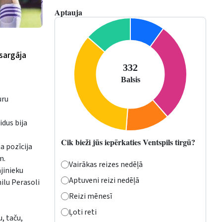
Aptauja
sargāja
uru
dus bija
Cik bieži jūs iepērkaties Ventspils tirgū?
a pozīcija
m.
Vairākas reizes nedēļā
jinieku
Aptuveni reizi nedēļā
ilu Perasoli
Reizi mēnesī
Ļoti reti
, taču,