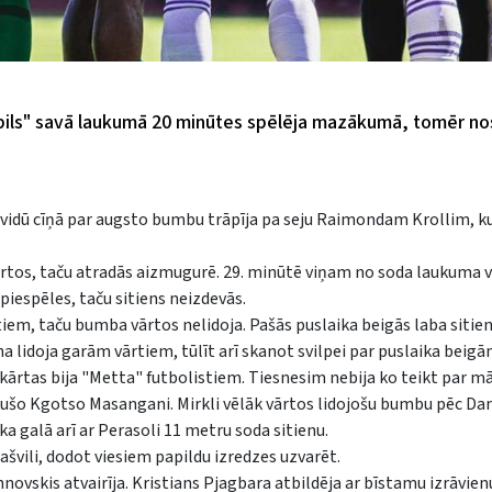
tspils" savā laukumā 20 minūtes spēlēja mazākumā, tomēr no
a vidū cīņā par augsto bumbu trāpīja pa seju Raimondam Krollim, k
rtos, taču atradās aizmugurē. 29. minūtē viņam no soda laukuma vi
piespēles, taču sitiens neizdevās.
iem, taču bumba vārtos nelidoja. Pašās puslaika beigās laba sitien
idoja garām vārtiem, tūlīt arī skanot svilpei par puslaika beigā
ārtas bija "Metta" futbolistiem. Tiesnesim nebija ko teikt par mā
ušo Kgotso Masangani. Mirkli vēlāk vārtos lidojošu bumbu pēc Dan
a galā arī ar Perasoli 11 metru soda sitienu.
švili, dodot viesiem papildu izredzes uzvarēt.
ovskis atvairīja. Kristians Pjagbara atbildēja ar bīstamu izrāvienu