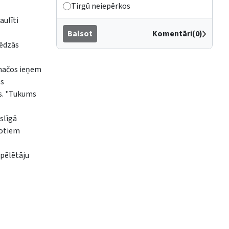
Tirgū neiepērkos
aulīti
Balsot
Komentāri(0)
lēdzās
s mačos ieņem
es
s. "Tukums
slīgā
votiem
spēlētāju