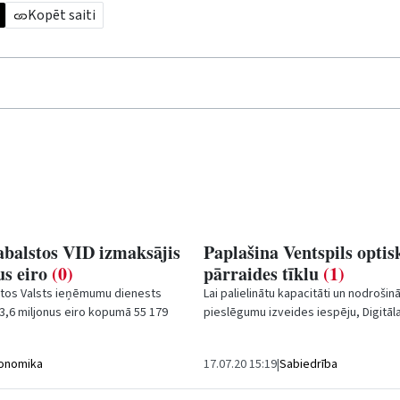
Kopēt saiti
abalstos VID izmaksājis
Paplašina Ventspils optis
us eiro
(0)
pārraides tīklu
(1)
stos Valsts ieņēmumu dienests
Lai palielinātu kapacitāti un nodrošin
53,6 miljonus eiro kopumā 55 179
pieslēgumu izveides iespēju, Digitāla
ses konferencē sacīja VID...
Ventspils pilsētas optiskā datu pārrai
onomika
17.07.20 15:19
|
Sabiedrība