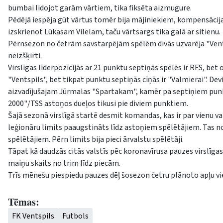
bumbai lidojot garām vārtiem, tika fiksēta aizmugure.
Pēdējā iespēja gūt vārtus tomēr bija mājiniekiem, kompensācij
izskrienot Lūkasam Vilelam, taču vārtsargs tika galā ar sitienu.
Pērnsezon no četrām savstarpējām spēlēm divās uzvarēja "Vents
neizšķirti.
Virslīgas līderpozīcijās ar 21 punktu septiņās spēlēs ir RFS, be
"Ventspils", bet tikpat punktu septiņās cīņās ir "Valmierai". Devi
aizvadījušajam Jūrmalas "Spartakam", kamēr pa septiņiem pun
2000"/TSS astoņos dueļos tikusi pie diviem punktiem.
Šajā sezonā virslīgā startē desmit komandas, kas ir par vienu v
leģionāru limits paaugstināts līdz astoņiem spēlētājiem. Tas n
spēlētājiem. Pērn limits bija pieci ārvalstu spēlētāji.
Tāpat kā daudzās citās valstīs pēc koronavīrusa pauzes virslīg
maiņu skaits no trim līdz piecām.
Trīs mēnešu piespiedu pauzes dēļ šosezon četru plānoto apļu viet
Tēmas:
FK Ventspils
Futbols