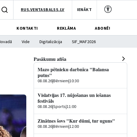
RUS.VENTASBALSS.LV
IENĀKT
KONTAKTI
REKLĀMA
ABONĒ!
Novadā
Vide
Digitalizācija
SIF_MAF2026
Pasākumu afiša
Mazo pētnieku darbnīca "Balansa
putns"
08.08.26
|
Bērniem
|
10:30
Vislatvijas 17. nūjošanas un iešanas
festivāls
08.08.26
|
Sports
|
11:00
Zinātnes šovs "Kur dūmi, tur uguns"
08.08.26
|
Bērniem
|
12:00