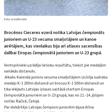
Foto: Iesūtīts foto
Brocēnos Cieceres ezerā notika Latvijas čempionāts
junioriem un U-23 vecuma smaiļotājiem un kanoe
airētājiem, kas vienlaikus bija arī atlases sacensības
dalībai Eiropas čempionātā junioriem un U-23 grupā.
Ventspilnieki uzrādīja lielisku rezultātu, tiekot pie medaļām
vairākās distancēs.
Jēkabs Kalenda junioru vecuma smaiļotājiem izcīnīja sudraba
medaļu K-1 200m distancē un bronzu K-1 500m distancē un
tika iekļauts Latvijas izlases sastāvā startam Eiropas
čempionātā junioriem un U-23 grupā, kas no 11.-14..jūlijam
notiks Račicē, Čehijā.
Par divkārtējo Latvijas čempioni juniorēm kļuva Alīna