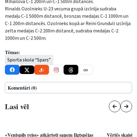
Mihailova C-1 200m un C-1 500m distancēs.
Rinalds Ozolnieks U-23 vecuma grupā izcīnīja sudraba
medaļu C-1 5000m distancē, bronzas medaļas C-1 1000m un
C-1 200m distancēs. Ozolnieks kopā ar Reini Grunduli izcīnīja
zelta medaļas C-2 200m distancē, sudraba medaļas C-2
1000m un C-2 500m.
Tēmas:
Sporta skola “Spars”
Komentāri (0)
Lasi vēl
«Ventspils reiss» atkārtoti saņem Ilgtspējas
Vērtēs skaistā