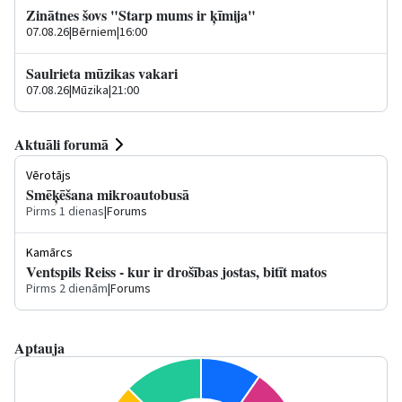
Zinātnes šovs "Starp mums ir ķīmija"
07.08.26
|
Bērniem
|
16:00
Saulrieta mūzikas vakari
07.08.26
|
Mūzika
|
21:00
Aktuāli forumā
Vērotājs
Smēķēšana mikroautobusā
Pirms 1 dienas
|
Forums
Kamārcs
Ventspils Reiss - kur ir drošības jostas, bitīt matos
Pirms 2 dienām
|
Forums
Aptauja