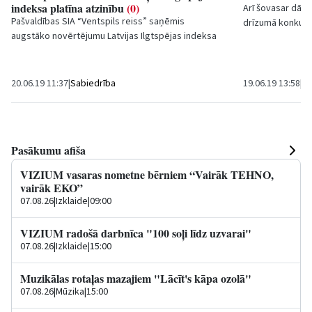
indeksa platīna atzinību
(0)
Arī šovasar dārzu
Pašvaldības SIA “Ventspils reiss” saņēmis
drīzumā konkur
augstāko novērtējumu Latvijas Ilgtspējas indeksa
un žūrija sāks ap
izvērtēšanā, atkārtoti saņemot platīna atzinību....
20.06.19 11:37
|
Sabiedrība
19.06.19 13:58
|
Vi
Pasākumu afiša
VIZIUM vasaras nometne bērniem “Vairāk TEHNO,
vairāk EKO”
07.08.26
|
Izklaide
|
09:00
VIZIUM radošā darbnīca "100 soļi līdz uzvarai"
07.08.26
|
Izklaide
|
15:00
Muzikālas rotaļas mazajiem "Lācīt's kāpa ozolā"
07.08.26
|
Mūzika
|
15:00