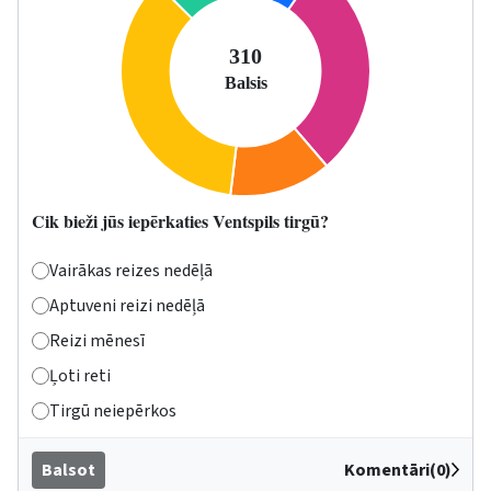
Cik bieži jūs iepērkaties Ventspils tirgū?
Vairākas reizes nedēļā
Aptuveni reizi nedēļā
Reizi mēnesī
Ļoti reti
Tirgū neiepērkos
Balsot
Komentāri(0)