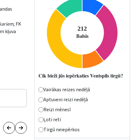
mandas
akariem
, FK
em kļuva
Cik bieži jūs iepērkaties Ventspils tirgū?
Vairākas reizes nedēļā
Aptuveni reizi nedēļā
Reizi mēnesī
Ļoti reti
Tirgū neiepērkos