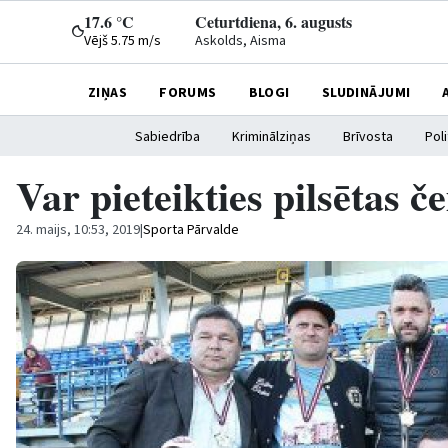
17.6 °C
Ceturtdiena, 6. augusts
Vējš 5.75 m/s
Askolds, Aisma
ZIŅAS
FORUMS
BLOGI
SLUDINĀJUMI
Sabiedrība
Kriminālziņas
Brīvosta
Poli
Var pieteikties pilsētas 
24. maijs, 10:53, 2019
|
Sporta Pārvalde