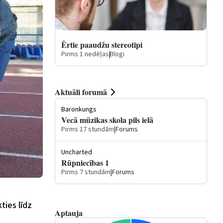
Ērtie paaudžu stereotipi
Pirms 1 nedēļas
|
Blogi
Aktuāli forumā
Baronkungs
Vecā mūzikas skola pils ielā
Pirms 17 stundām
|
Forums
Uncharted
Rūpniecības 1
Pirms 7 stundām
|
Forums
ties līdz
Aptauja