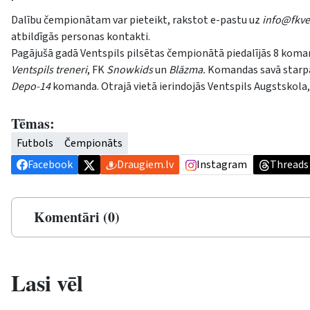
Dalību čempionātam var pieteikt, rakstot e-pastu uz
info@fkven
atbildīgās personas kontakti.
Pagājušā gadā Ventspils pilsētas čempionātā piedalījās 8 koma
Ventspils treneri
, FK
Snowkids
un
Blāzma.
Komandas savā starpā a
Depo-14
komanda. Otrajā vietā ierindojās Ventspils Augstskola,
Tēmas:
Futbols
Čempionāts
Facebook
Draugiem.lv
Instagram
Threads
Komentāri (0)
Lasi vēl