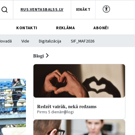
RUS.VENTASBALSS.LV
IENĀKT
KONTAKTI
REKLĀMA
ABONĒ!
Novadā
Vide
Digitalizācija
SIF_MAF2026
Blogi
Redzēt vairāk, nekā redzams
Pirms 5 dienām
|
Blogi