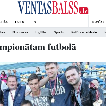
AFIŠA
FOTO
TV
E-AVĪZE
tika
Ekonomika
Izglītība
Sports
Kultūra un izklaide
čempionātam futbolā