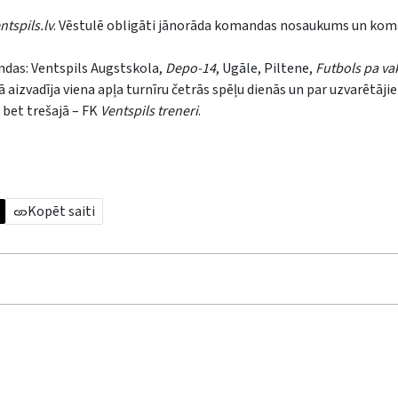
tspils.lv
. Vēstulē obligāti jānorāda komandas nosaukums un ko
ndas: Ventspils Augstskola,
Depo-14
, Ugāle, Piltene,
Futbols pa v
izvadīja viena apļa turnīru četrās spēļu dienās un par uzvarētāji
 bet trešajā – FK
Ventspils treneri
.
Kopēt saiti