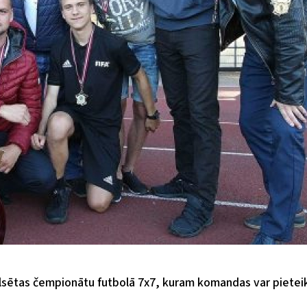
lsētas čempionātu futbolā 7x7, kuram komandas var pieteik