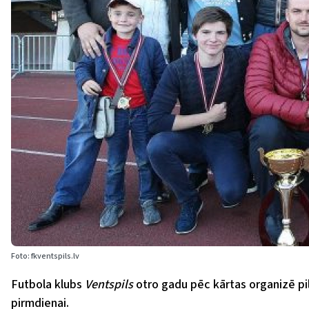
Foto: fkventspils.lv
Futbola klubs
Ventspils
otro gadu pēc kārtas organizē pi
pirmdienai.