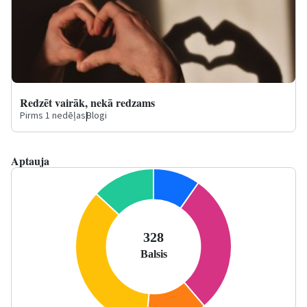
Redzēt vairāk, nekā redzams
Pirms 1 nedēļas
|
Blogi
Aptauja