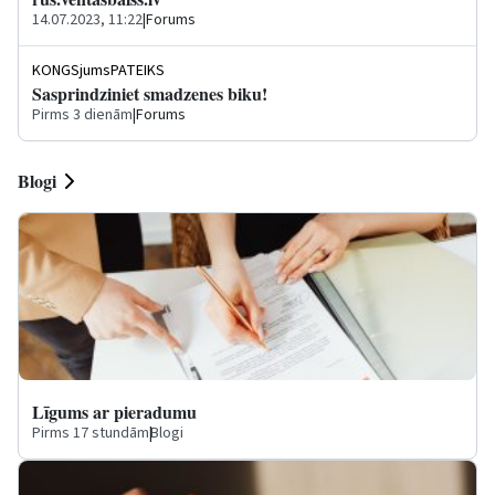
14.07.2023, 11:22
|
Forums
KONGSjumsPATEIKS
Sasprindziniet smadzenes biku!
Pirms 3 dienām
|
Forums
Blogi
Līgums ar pieradumu
Pirms 17 stundām
|
Blogi