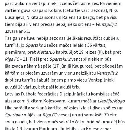
pārtraukuma ventspilnieki izcēlās četras reizes. Pa vieniem
vārtiem guva Kaspars Kokins (ceturtie vārti sezonā), Niks
Dusalijevs, Ņikita Jansons un Raiens Tālbergs, bet pa vidu
tiem bija arī viens precīzs liepājnieku sitiens –
Ventspilij 2
uzvara ar 6:1.
Tas gan ne tuvu nebija sezonas lielākais rezultāts dublieru
turnīrā, jo
Spartaks 2
sešos mačos ielaidis 56 vārtus,
piemēram, pret
Metta/LU
kapitulējot 19 reizes (!!), bet pret
Riga FC
– 11. Tieši pret
Spartaku 2
ventspilniekiem būs
jāaizvada nākamā spēle (17. jūnijā Kauguros), bet pēc sešām
kārtām ar piecām uzvarām un vienu neizšķirtu
Ventspils 2
dublieru turnīra tabulā ieņem pirmo vietu. Ventspilnieki
guvuši 18 vārtus, bet paši ielaiduši trīs.
Latvijas Futbola federācijas Disciplinārlietu komisijas sēdē
aizsargam Ņikitam Koļesovam, kuram mačā ar
Liepāju/Mogo
tika parādīta sarkanā kartīte, nāksies izlaist divas spēles (ar
Spartaku
mājās, ar
Riga FC
viesos) un arī samaksāt 70 eiro
soda naudu, bet viens mačs sakrāto četru brīdinājumu dēļ būs
jāizlaiž Ritvaram Ruginam. Jāpiebilst, ka Koļesovs par