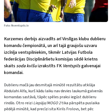
Foto: fkventspils.lv
Kurzemes derbijs aizvadīts arī Virslīgas klubu dublieru
komandu čempionātā, un arī tajā graujošu uzvaru
izcīnīja ventspilniekim, tikmēr Latvijas Futbola
federācijas Disciplinārlietu komisijas sēdē krietns
skaits
soda kvīšu
izrakstīts FK
Ventspils
galvenajai
komandai.
Dublieru mačā jau desmitajā minūtē rezultātu atklāja
Abdulahi Alfa, kurš kādu laiku nav devies laukumā galvenās
komandas sastāvā, tāpēc spēles praksi iegūst dublieru
rindās. Otro reizi
Liepāja/MOGO 2
tika pārspēta puslaika
pēdējā minūtē, kad precīzi sita Kirils Frolovs, bet pēc