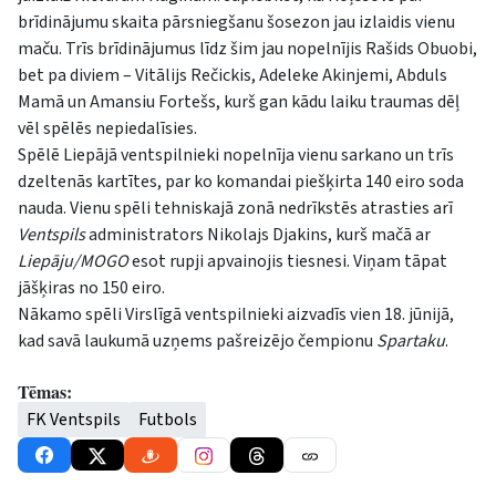
brīdinājumu skaita pārsniegšanu šosezon jau izlaidis vienu
maču. Trīs brīdinājumus līdz šim jau nopelnījis Rašids Obuobi,
bet pa diviem – Vitālijs Rečickis, Adeleke Akinjemi, Abduls
Mamā un Amansiu Fortešs, kurš gan kādu laiku traumas dēļ
vēl spēlēs nepiedalīsies.
Spēlē Liepājā ventspilnieki nopelnīja vienu sarkano un trīs
dzeltenās kartītes, par ko komandai piešķirta 140 eiro soda
nauda. Vienu spēli tehniskajā zonā nedrīkstēs atrasties arī
Ventspils
administrators Nikolajs Djakins, kurš mačā ar
Liepāju/MOGO
esot rupji apvainojis tiesnesi. Viņam tāpat
jāšķiras no 150 eiro.
Nākamo spēli Virslīgā ventspilnieki aizvadīs vien 18. jūnijā,
kad savā laukumā uzņems pašreizējo čempionu
Spartaku
.
Tēmas:
FK Ventspils
Futbols