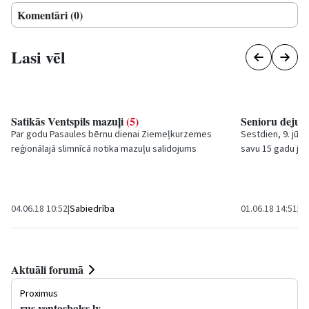
Komentāri (0)
Lasi vēl
Satikās Ventspils mazuļi
(5)
Senioru deju k
Par godu Pasaules bērnu dienai Ziemeļkurzemes
Sestdien, 9. jūni
reģionālajā slimnīcā notika mazuļu salidojums
savu 15 gadu ju
„Esmu dzimis Ventspilī”. Ik gadu mazuļu
bagātas – mums p
salidojums...
04.06.18 10:52
|
Sabiedrība
01.06.18 14:51
|
Ku
Aktuāli forumā
Proximus
rus.ventasbalss.lv