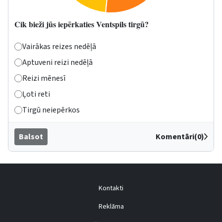
Cik bieži jūs iepērkaties Ventspils tirgū?
Vairākas reizes nedēļā
Aptuveni reizi nedēļā
Reizi mēnesī
Ļoti reti
Tirgū neiepērkos
Balsot
Komentāri(0)
Kontakti
Reklāma