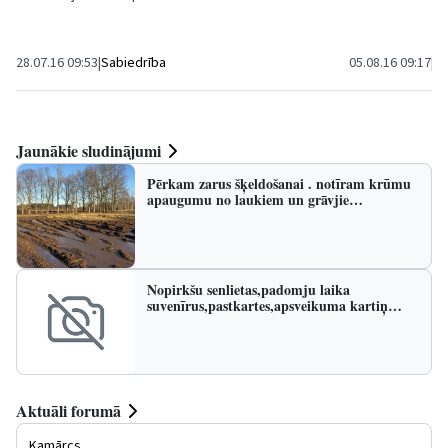
28.07.16 09:53
|
Sabiedrība
05.08.16 09:17
|
Sp
Jaunākie sludinājumi
Pērkam zarus šķeldošanai . notīram krūmu
apaugumu no laukiem un grāvjie…
Nopirkšu senlietas,padomju laika
suvenīrus,pastkartes,apsveikuma kartiņ…
Aktuāli forumā
Kamārcs