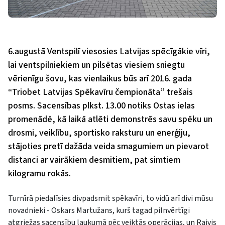
6.augustā Ventspilī viesosies Latvijas spēcīgākie vīri,
lai ventspilniekiem un pilsētas viesiem sniegtu
vērienīgu šovu, kas vienlaikus būs arī 2016. gada
“Triobet Latvijas Spēkavīru čempionāta” trešais
posms. Sacensības plkst. 13.00 notiks Ostas ielas
promenādē, kā laikā atlēti demonstrēs savu spēku un
drosmi, veiklību, sportisko raksturu un enerģiju,
stājoties pretī dažāda veida smagumiem un pievarot
distanci ar vairākiem desmitiem, pat simtiem
kilogramu rokās.
Turnīrā piedalīsies divpadsmit spēkavīri, to vidū arī divi mūsu
novadnieki - Oskars Martužans, kurš tagad pilnvērtīgi
atgriežas sacensību laukumā pēc veiktās operācijas, un Raivis