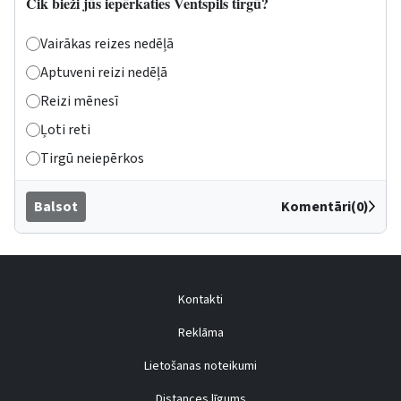
Cik bieži jūs iepērkaties Ventspils tirgū?
Vairākas reizes nedēļā
Aptuveni reizi nedēļā
Reizi mēnesī
Ļoti reti
Tirgū neiepērkos
Balsot
Komentāri(0)
Kontakti
Reklāma
Lietošanas noteikumi
Distances līgums