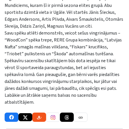
Mundiciems, kuram šī ir pirmā sezona elites grupā. Abu
sportistu dzimtā vieta ir Ugāle. Vēl startēs Jānis Šleckus,
Edgars Andersons, Artis Plivda, Aivars Šmaukstelis, Otomārs
Skreija, Didzis Zariņš, Magnuss Vucāns un citi.
Savu spēku atlēti demonstrēs, veicot sešus vingrinājumus –
“WoodCon” spēka trepe, RERE Grupa kombinācija, “Latvijas
Nafta” smagās mašīnas vilkšana, “Fiskars” krucifikss,
“Triobet” pulkstenis un “Škoda” automašīnas turēšana.
Spēkavīru sacensību skatītājiem būs dota iespēja ne tikai
vērot šī sportaveida paraugstundas, bet arī iejusties
spēkavīra lomā. Gan pieaugušie, gan bērni varēs piedalīties
dažādos konkursos vingrinājumu starplaikos, kur jātur vai
jānes dažādi smagumi, lai pārbaudītu, cik spēcīgs esi pats.
Labākie un ātrākie saņems balvas no sacensību
atbalstītājiem.