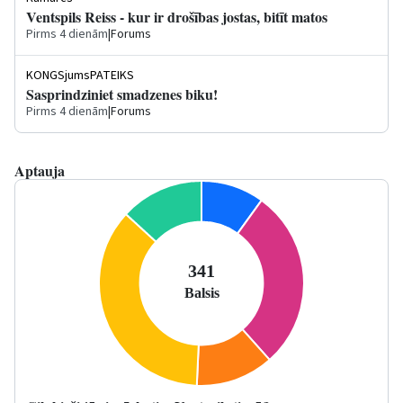
Ventspils Reiss - kur ir drošības jostas, bitīt matos
Pirms 4 dienām
|
Forums
KONGSjumsPATEIKS
Sasprindziniet smadzenes biku!
Pirms 4 dienām
|
Forums
Aptauja