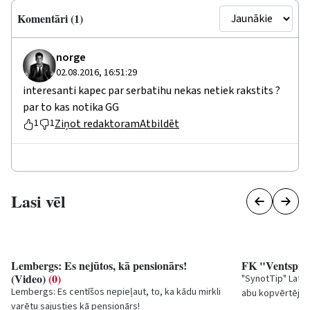
Komentāri (1)
norge
02.08.2016, 16:51:29
interesanti kapec par serbatihu nekas netiek rakstits ?
par to kas notika GG
Ziņot redaktoram
Atbildēt
1
1
Lasi vēl
Lembergs: Es nejūtos, kā pensionārs!
FK "Ventspil
(Video)
(0)
"SynotTip" Latvi
Lembergs: Es centīšos nepieļaut, to, ka kādu mirkli
abu kopvērtējuma
varētu sajusties kā pensionārs!
laukumā tiekas a