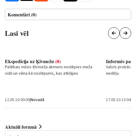
Komentāri (0)
Lasi vēl
Ekspedīcija uz Ķīvmežu
(0)
Informēs par i
Pelēkais milzis Ķīvmeža akmens noslēpies meža
Valsts probācija
vidū un vilina kā noslēpums, kas atklājies
nedēļu.
salīdzinoši nesen.
12.05.10 00:00
|
Novadā
17.05.10 13:04
|
Sa
Aktuāli forumā