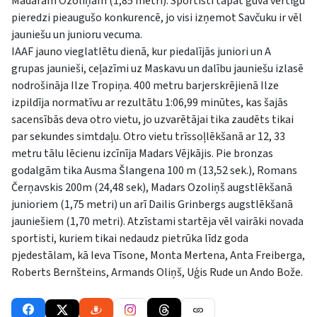
Madaram Ozoliņam (1,85 metri). Sportisti tāpat guva vērtīgu
pieredzi pieaugušo konkurencē, jo visi izņemot Savčuku ir vēl
jauniešu un junioru vecuma.
IAAF jauno vieglatlētu dienā, kur piedalījās juniori un A
grupas jaunieši, ceļazīmi uz Maskavu un dalību jauniešu izlasē
nodrošināja Ilze Tropiņa. 400 metru barjerskrējienā Ilze
izpildīja normatīvu ar rezultātu 1:06,99 minūtes, kas šajās
sacensībās deva otro vietu, jo uzvarētājai tika zaudēts tikai
par sekundes simtdaļu. Otro vietu trīssoļlēkšanā ar 12, 33
metru tālu lēcienu izcīnīja Madars Vējkājis. Pie bronzas
godalgām tika Ausma Šlangena 100 m (13,52 sek.), Romans
Čerņavskis 200m (24,48 sek), Madars Ozoliņš augstlēkšanā
junioriem (1,75 metri) un arī Dailis Grinbergs augstlēkšanā
jauniešiem (1,70 metri). Atzīstami startēja vēl vairāki novada
sportisti, kuriem tikai nedaudz pietrūka līdz goda
pjedestālam, kā Ieva Tīsone, Monta Mertena, Anta Freiberga,
Roberts Bernšteins, Armands Oliņš, Uģis Rude un Ando Bože.