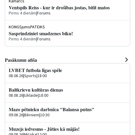
Kamārcs
Ventspils Reiss - kur ir drošības jostas, bitīt matos
Pirms 4 dienām
|
Forums
KONGSjumsPATEIKS
Sasprindziniet smadzenes biku!
Pirms 4 dienām
|
Forums
Pasākumu afiša
LVBET futbola līgas spēle
08.08.26
|
Sports
|
18:00
Baltkrievu kultūras dienas
08.08.26
|
Izklaide
|
18:00
Mazo pētnieku darbnīca "Balansa putns"
09.08.26
|
Bērniem
|
10:30
Muzejs iedvesmo - Jūties kā mājās!
09.08.26
|
Mūzika
|
12:00