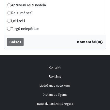
Aptuveni reizi nedēļā
Reizi mēnesī
Ļoti reti
Tirgū neiepērkos
Balsot
Komentāri(0)
Kontakti
Reklāma
Lietošanas noteikumi
Distances līgums
Datu aizsardzības regula