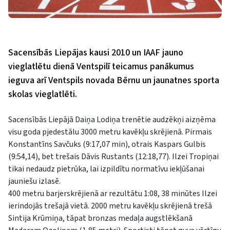
Sacensībās Liepājas kausi 2010 un IAAF jauno
vieglatlētu dienā Ventspilī teicamus panākumus
ieguva arī Ventspils novada Bērnu un jaunatnes sporta
skolas vieglatlēti.
Sacensībās Liepājā Daiņa Lodiņa trenētie audzēkņi aizņēma
visu goda pjedestālu 3000 metru kavēkļu skrējienā. Pirmais
Konstantīns Savčuks (9:17,07 min), otrais Kaspars Gulbis
(9:54,14), bet trešais Dāvis Rustants (12:18,77). Ilzei Tropiņai
tikai nedaudz pietrūka, lai izpildītu normatīvu iekļūšanai
jauniešu izlasē.
400 metru barjerskrējienā ar rezultātu 1:08, 38 minūtes Ilzei
ierindojās trešajā vietā. 2000 metru kavēkļu skrējienā trešā
Sintija Krūmiņa, tāpat bronzas medaļa augstlēkšanā