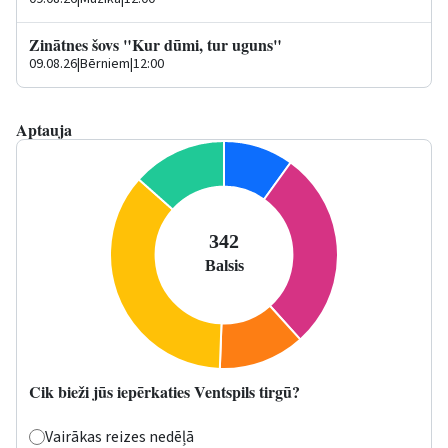
Zinātnes šovs "Kur dūmi, tur uguns"
09.08.26
|
Bērniem
|
12:00
Aptauja
Cik bieži jūs iepērkaties Ventspils tirgū?
Vairākas reizes nedēļā