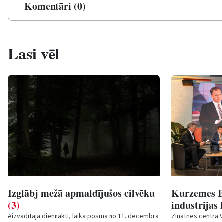
Komentāri (0)
Lasi vēl
Izglābj mežā apmaldījušos cilvēku
Kurzemes B
(3)
industrijas
Aizvadītajā diennaktī, laika posmā no 11. decembra
Zinātnes centrā 