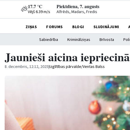
17.7 °C
Piektdiena, 7. augusts
Vējš 6.39 m/s
Alfrēds, Madars, Fredis
ZIŅAS
FORUMS
BLOGI
SLUDINĀJUMI
Sabiedrība
Kriminālziņas
Brīvosta
Poli
Jaunieši aicina iepriecin
8. decembris, 12:12, 2025
|
Izglītības pārvalde/Ventas Balss