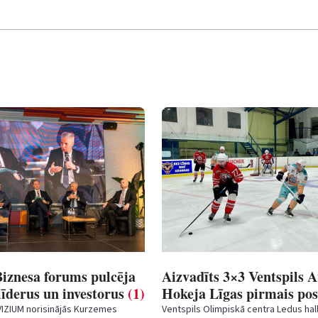
iznesa forums pulcēja
Aizvadīts 3×3 Ventspils A
 līderus un investorus
(1)
Hokeja Līgas pirmais p
VIZIUM norisinājās Kurzemes
Ventspils Olimpiskā centra Ledus hall