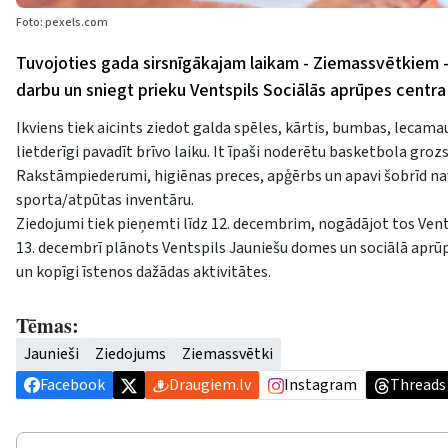
Foto: pexels.com
Tuvojoties gada sirsnīgākajam laikam - Ziemassvētkiem -
darbu un sniegt prieku Ventspils Sociālās aprūpes cent
Ikviens tiek aicints ziedot galda spēles, kārtis, bumbas, lecama
lietderīgi pavadīt brīvo laiku. It īpaši noderētu basketbola groz
Rakstāmpiederumi, higiēnas preces, apģērbs un apavi šobrīd nav 
sporta/atpūtas inventāru.
Ziedojumi tiek pieņemti līdz 12. decembrim, nogādājot tos Vents
13. decembrī plānots Ventspils Jauniešu domes un sociālā aprūp
un kopīgi īstenos dažādas aktivitātes.
Tēmas:
Jaunieši
Ziedojums
Ziemassvētki
Facebook
Draugiem.lv
Instagram
Threads