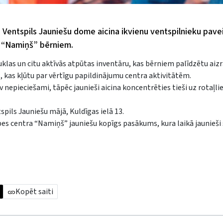
 Ventspils Jauniešu dome aicina ikvienu ventspilnieku pavei
ra “Namiņš” bērniem.
uklas un citu aktīvās atpūtas inventāru, kas bērniem palīdzētu aizr
s, kas kļūtu par vērtīgu papildinājumu centra aktivitātēm.
nepieciešami, tāpēc jaunieši aicina koncentrēties tieši uz rotaļl
pils Jauniešu mājā, Kuldīgas ielā 13.
es centra “Namiņš” jauniešu kopīgs pasākums, kura laikā jaunieši 
Kopēt saiti