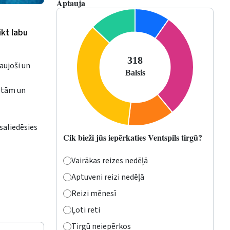
Aptauja
kt labu
aujoši un
ietām un
saliedēsies
Cik bieži jūs iepērkaties Ventspils tirgū?
Vairākas reizes nedēļā
Aptuveni reizi nedēļā
Reizi mēnesī
Ļoti reti
Tirgū neiepērkos