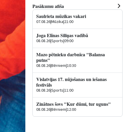
Pasākumu afiša
Saulrieta mūzikas vakari
07.08.26
|
Mūzika
|
21:00
Joga Elīnas Siliņas vadībā
08.08.26
|
Sports
|
09:00
Mazo pētnieku darbnīca "Balansa
putns"
08.08.26
|
Bērniem
|
10:30
Vislatvijas 17. nūjošanas un iešanas
festivāls
08.08.26
|
Sports
|
11:00
Zinātnes šovs "Kur dūmi, tur uguns"
08.08.26
|
Bērniem
|
12:00