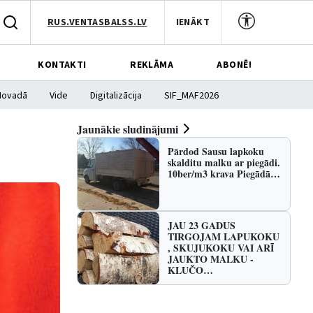
RUS.VENTASBALSS.LV
IENĀKT
KONTAKTI
REKLĀMA
ABONĒ!
Novadā
Vide
Digitalizācija
SIF_MAF2026
Jaunākie sludinājumi
Pārdod Sausu lapkoku
skalditu malku ar piegādi.
10ber/m3 krava Piegādā…
JAU 23 GADUS
TIRGOJAM LAPUKOKU
, SKUJUKOKU VAI ARĪ
JAUKTO MALKU -
KLUČO…