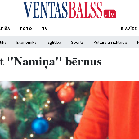
AFIŠA
FOTO
TV
E-AVĪZE
tika
Ekonomika
Izglītība
Sports
Kultūra un izklaide
āt ''Namiņa'' bērnus