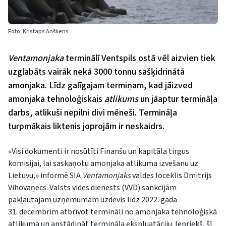
Foto: Kristaps Anškens
Ventamonjaka
terminālī Ventspils ostā vēl aizvien tiek
uzglabāts vairāk nekā 3000 tonnu sašķidrinātā
amonjaka. Līdz galīgajam termiņam, kad jāizved
amonjaka tehnoloģiskais
atlikum
s
un jāaptur termināļa
darbs, atlikuši nepilni divi mēneši. Termināļa
turpmākais liktenis joprojām ir neskaidrs.
«Visi dokumenti ir nosūtīti Finanšu un kapitāla tirgus
komisijai, lai saskaņotu amonjaka atlikuma izvešanu uz
Lietuvu,» informē SIA
Ventamonjaks
valdes loceklis Dmitrijs
Vihovaņecs. Valsts vides dienests (VVD) sankcijām
pakļautajam uzņēmumam uzdevis līdz 2022. gada
31. decembrim atbrīvot termināli no amonjaka tehnoloģiskā
atlikuma un apstādināt termināļa ekspluatāciju. Iepriekš, šī