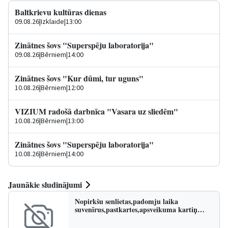
Baltkrievu kultūras dienas
09.08.26
|
Izklaide
|
13:00
Zinātnes šovs "Superspēju laboratorija"
09.08.26
|
Bērniem
|
14:00
Zinātnes šovs "Kur dūmi, tur uguns"
10.08.26
|
Bērniem
|
12:00
VIZIUM radošā darbnīca "Vasara uz sliedēm"
10.08.26
|
Bērniem
|
13:00
Zinātnes šovs "Superspēju laboratorija"
10.08.26
|
Bērniem
|
14:00
Jaunākie sludinājumi
Nopirkšu senlietas,padomju laika
suvenīrus,pastkartes,apsveikuma kartiņ…