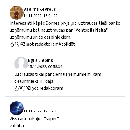
Vadims Kevrelis
14.11.2022, 13:04:22
Interesanti kāpēc Domes pr-js ļoti uztraucas tieši par šo
uzņēmumu bet neuztraucas par ''Ventspils Nafta''
uzņēmumu un to darbiniekiem.
Ziņot redaktoram
Atbildēt
4
0
Egils Liepins
15.11.2022, 06:59:34
Uztraucas tikai par tiem uzņēmumiem, kam
cietumnieks ir "daļā".
Ziņot redaktoram
3
0
i
11.11.2022, 12:36:58
Viss caur pakaļu... "super"
valdība.