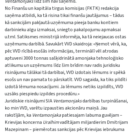
Ventamonjaks
līdz šim nav saņēmis.
No Finanšu un kapitāla tirgus komisijas (FKTK) redakcija
saņēma atbildi, ka tā risina tikai finanšu jautājumus – tādus
kā sankcijām pakļautā uzņēmuma pieeja banku kontiem
darbinieku algu izmaksai, sniegto pakalpojumu apmaksai
u.tml. Satiksmes ministrijā informēja, ka tā neiejaucas ostas
uzņēmumu darbībā. Savukārt VVD skaidroja: «Ņemot vērā, ka,
pēc VVD rīcībā esošās informācijas, terminālī vēl atrodas
aptuveni 3000 tonnas sašķidrinātā amonjaka tehnoloģisko
atlikumu un uzņēmums līdz šim brīdim nav radis juridisku
risinājumu tālākai tā darbībai, VVD izdotais lēmums ir spēkā
esošs un nav pamata to pārskatīt. VVD sagaida, ka tiks pildīti
izdotā lēmuma nosacījumi. Ja lēmums netiks izpildīts, VVD
uzsāks piespiedu izpildes procedūru.»
Juridiskie risinājumi SIA
Ventamonjaks
darbības turpināšanai,
ko min VVD, varētu izpausties akcionāru maiņā. Jau
rakstījām, ka
Ventamonjaka
patiesajam labuma guvējam –
Krievijas koncerna
Uralhim
vadītājam miljardierim Dmitrijam
Mazepinam – piemērotas sankcijas pēc Krievijas iebrukuma