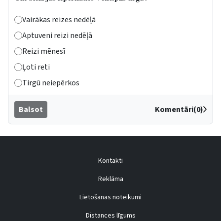
Vairākas reizes nedēļā
Aptuveni reizi nedēļā
Reizi mēnesī
Ļoti reti
Tirgū neiepērkos
Balsot
Komentāri(0)
Kontakti
Reklāma
Lietošanas noteikumi
Distances līgums