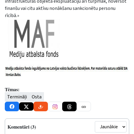
infrastruktūras objekta ekspluatāciju arī turpmāk, novēršot
finanšu vai citu aktīvu nonākšanu sankcionētu personu
rīcībā.»
Tēmas:
Termināļi
Osta
Komentāri (3)