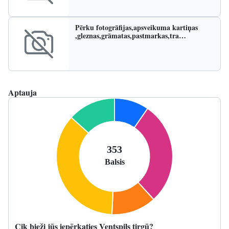
Pērku fotogrāfijas,apsveikuma kartiņas
,gleznas,grāmatas,pastmarkas,tra…
Aptauja
Cik bieži jūs iepērkaties Ventspils tirgū?