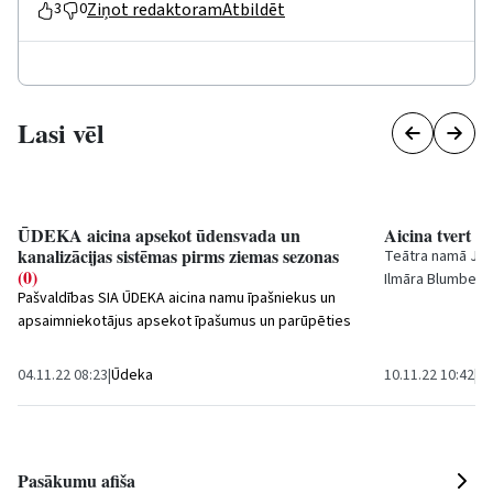
Ziņot redaktoram
Atbildēt
3
0
Lasi vēl
ŪDEKA aicina apsekot ūdensvada un
Aicina tvert 
kanalizācijas sistēmas pirms ziemas sezonas
Teātra namā
Jūr
(0)
Ilmāra Blumberg
Pašvaldības SIA
ŪDEKA
aicina namu īpašniekus un
personālizstād
apsaimniekotājus apsekot īpašumus un parūpēties
par...
04.11.22 08:23
|
Ūdeka
10.11.22 10:42
|
Ku
Pasākumu afiša