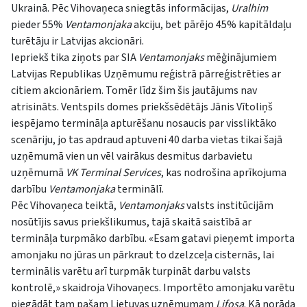
Ukrainā. Pēc Vihovaņeca sniegtās informācijas,
Uralhim
pieder 55%
Ventamonjaka
akciju, bet pārējo 45% kapitāldaļu
turētāju ir Latvijas akcionāri.
Iepriekš tika ziņots par SIA
Ventamonjaks
mēģinājumiem
Latvijas Republikas Uzņēmumu reģistrā pārreģistrēties ar
citiem akcionāriem. Tomēr līdz šim šis jautājums nav
atrisināts. Ventspils domes priekšsēdētājs Jānis Vītoliņš
iespējamo termināļa apturēšanu nosaucis par vissliktāko
scenāriju, jo tas apdraud aptuveni 40 darba vietas tikai šajā
uzņēmumā vien un vēl vairākus desmitus darbavietu
uzņēmumā
VK Terminal Services
, kas nodrošina aprīkojuma
darbību
Ventamonjaka
terminālī.
Pēc Vihovaņeca teiktā,
Ventamonjaks
valsts institūcijām
nosūtījis savus priekšlikumus, tajā skaitā saistībā ar
termināļa turpmāko darbību. «Esam gatavi pieņemt importa
amonjaku no jūras un pārkraut to dzelzceļa cisternās, lai
terminālis varētu arī turpmāk turpināt darbu valsts
kontrolē,» skaidroja Vihovaņecs. Importēto amonjaku varētu
piegādāt tam pašam Lietuvas uzņēmumam
Lifosa
. Kā norāda