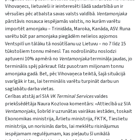
Vihovaņecs, lietuvieši ir ieinteresēti šādā sadarbībā un ir
vērsušies pēc atbalsta savas valsts valdībā.
Ventamonjaka
pārstāvis nosauca iespējamās valstis, no kurām varētu
importēt amonjaku – Trinidāda, Maroka, Kanāda, ASV. Runa
varētu būt par amonjaka piegādēm nelielos apjomos
Ventspilī un tālāku tā nosūtīšanu uz Lietuvu – no 7 līdz 15
tūkstošiem tonnu mēnesī. Tas nodrošinātu noslodzi
aptuveni 10% apmērā no
Ventamonjaka
termināļa jaudas, jo
terminālis spēj pārkraut līdz pusotram miljonam tonnu
amonjaka gadā. Bet, pēc Vihovaņeca teiktā, šajā situācijā
svarīgāk ir tas, lai terminālis varētu turpināt darbu un
saglabātu darba vietas.
Cerības atstāj arī SIA
VK Terminal Services
valdes
priekšsēdētāja Naura Kozlova komentārs: «Attiecībā uz SIA
Ventamonjaks
, šobrīd ir uzrunātas vairākas iestādes, toskait
Ekonomikas ministrija, Ārlietu ministrija, FKTK, Tieslietu
ministrija, un norisinās darbs, lai meklētu risinājumus
iespējamam regulējumam, kas pieļautu šī unikālā