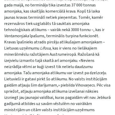
gada maijā, no termināļa tika izvestas 37 000 tonnas
amonjaka, kas skaitījās komerciālā krava. Kopš tā laika
jaunas kravas terminālī netiek pieņemtas. Tomēr, kamēr
rezervuāros tiek uzglabāts tā sauktais amonjaka
tehnoloģiskais atlikums – vairāk nekā 3000 tonnu –, kas ir
Ventamonjaka
īpašums, terminālis turpina funkcionēt.
Kravas īpašnieks atradis pircēju atlikušajam amonjakam –
Lietuvas uzņēmumu
Lifosa
, kas ir viens no lielākajiem
minerālmēslu ražotājiem Austrumeiropā. Ražošanā kā
izejvielu izmanto tajā skaitā arī amonjaku. «Neviens
neizrādīja vēlmi ar kuģi izvest tik nelielu daudzumu
amonjaka. Taču amonjaka atlikumu var izvest pa dzelzceļu.
Lietuvieši ir gatavi pirkt šo atlikumu. No valsts institūcijām
gaidām atļauju šim darījumam,» piebilda Vihovaņecs. Pēc visa
spriežot, atļauju amonjaka atlikuma izvešanai nāksies
izsniegt jau jaunajai valdībai, kuras pagaidām vēl nav. Jebkurā
gadījumā atbildes uz savām vēstulēm no vairākām
ministrijām un citām valsts institūcijām uzņēmums