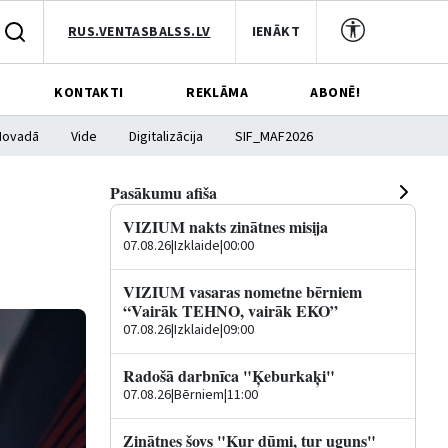
RUS.VENTASBALSS.LV
IENĀKT
KONTAKTI
REKLĀMA
ABONĒ!
Novadā
Vide
Digitalizācija
SIF_MAF2026
Pasākumu afiša
VIZIUM nakts zinātnes misija
07.08.26
|
Izklaide
|
00:00
VIZIUM vasaras nometne bērniem
“Vairāk TEHNO, vairāk EKO”
07.08.26
|
Izklaide
|
09:00
Radošā darbnīca "Ķeburkaķi"
07.08.26
|
Bērniem
|
11:00
Zinātnes šovs "Kur dūmi, tur uguns"