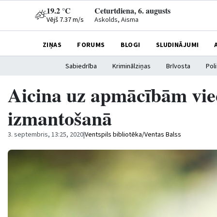
19.2 °C
Ceturtdiena, 6. augusts
Vējš 7.37 m/s
Askolds, Aisma
ZIŅAS
FORUMS
BLOGI
SLUDINĀJUMI
Sabiedrība
Kriminālziņas
Brīvosta
Poli
Aicina uz apmācībām vie
izmantošanā
3. septembris, 13:25, 2020
|
Ventspils bibliotēka/Ventas Balss