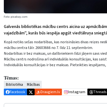
Foto: pixabay.com
Galvenās bibliotēkas mācību centrs aicina uz apmācībām 
vajadzībām'', kurās būs iespēja apgūt viedtālruņa sniegtā
Kopā notiks sešas nodarbības, kas norisināsies divas reizes ne
mācību centra tālr. 26603666 no 7. līdz 11. septembrim.
Nodarbības ir bez maksas, un dalībniekiem līdzi jāņem savs vied
Mācību centrs nodrošina arī individuālās konsultācijas, kas sa
Individuālās konsultācijas ir bez maksas. Pieteikties iespējams,
Tēmas:
Bibliotēka
Mācības
Facebook
Draugiem.lv
Instagram
Threads