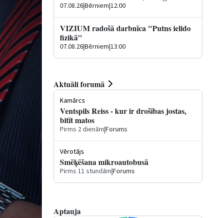
07.08.26
|
Bērniem
|
12:00
VIZIUM radošā darbnīca "Putns ielido
fizikā"
07.08.26
|
Bērniem
|
13:00
Aktuāli forumā
Kamārcs
Ventspils Reiss - kur ir drošības jostas,
bitīt matos
Pirms 2 dienām
|
Forums
Vērotājs
Smēķēšana mikroautobusā
Pirms 11 stundām
|
Forums
Aptauja