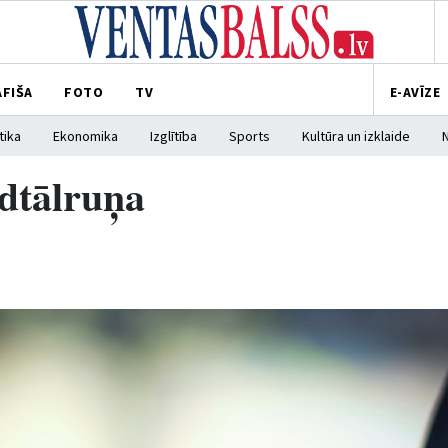
AFIŠA
FOTO
TV
E-AVĪZE
tika
Ekonomika
Izglītība
Sports
Kultūra un izklaide
dtālruņa