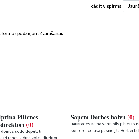
Rādīt vispirms:
lefoni-ar podziņām.Zvanīšanai.
prina Piltenes
Saņem Dorbes balvu
(0)
 direktori
(0)
Jaunrades namā Ventspils pilsētas
konferencē tika pasniegta Herberta
a domes sēdē deputāti
''Gada humanitāro zinību skolotājs''. 
ā Piltenes vidusskolas direktori