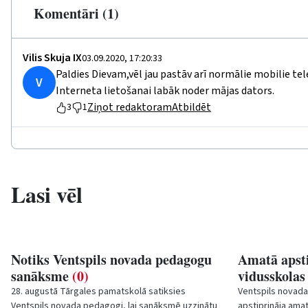
Komentāri (1)
Vilis Skuja IX
03.09.2020, 17:20:33
Paldies Dievam,vēl jau pastāv arī normālie mobilie te
V
Interneta lietošanai labāk noder mājas dators.
Ziņot redaktoram
Atbildēt
3
1
Lasi vēl
Notiks Ventspils novada pedagogu
Amatā apsti
sanāksme
(0)
vidusskolas
28. augustā Tārgales pamatskolā satiksies
Ventspils novad
Ventspils novada pedagogi, lai sanāksmē uzzinātu
apstiprināja amat