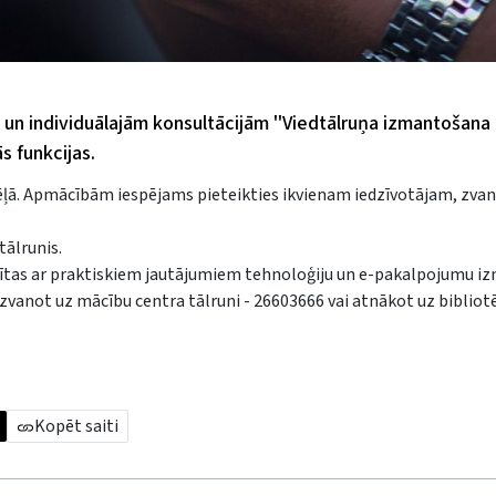
un individuālajām konsultācijām ''Viedtālruņa izmantošana 
s funkcijas.
dēļā. Apmācībām iespējams pieteikties ikvienam iedzīvotājam, zva
tālrunis.
istītas ar praktiskiem jautājumiem tehnoloģiju un e-pakalpojumu 
 zvanot uz mācību centra tālruni - 26603666 vai atnākot uz bibliot
Kopēt saiti