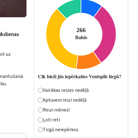
ikdienas
not uz
Cik bieži jūs iepērkaties Ventspils tirgū?
izmantošanā.
ēku.
Vairākas reizes nedēļā
Aptuveni reizi nedēļā
Reizi mēnesī
Ļoti reti
Tirgū neiepērkos