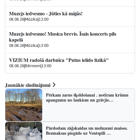
Muzejs iedvesmo - Jūties kā mājās!
08.08.26
|
Mūzika
|
12:00
Muzejs iedvesmo! Musica brevis. Īsais koncerts pils
kapelā
08.08.26
|
Mūzika
|
13:00
VIZIUM radošā darbnīca "Putns ielido fizikā"
08.08.26
|
Bērniem
|
13:00
Jaunākie sludinājumi
Pērkam zarus šķeldošanai . notīram krūmu
apaugumu no laukiem un grāvjie…
Pārdodam zāģskaidas un melnzemi maisos.
Bezmaksas piegāde uz Ventspili …