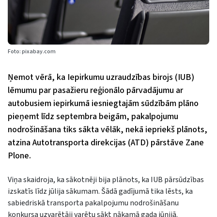
Foto: pixabay.com
Ņemot vērā, ka Iepirkumu uzraudzības birojs (IUB)
lēmumu par pasažieru reģionālo pārvadājumu ar
autobusiem iepirkumā iesniegtajām sūdzībām plāno
pieņemt līdz septembra beigām, pakalpojumu
nodrošināšana tiks sākta vēlāk, nekā iepriekš plānots,
atzina Autotransporta direkcijas (ATD) pārstāve Zane
Plone.
Viņa skaidroja, ka sākotnēji bija plānots, ka IUB pārsūdzības
izskatīs līdz jūlija sākumam. Šādā gadījumā tika lēsts, ka
sabiedriskā transporta pakalpojumu nodrošināšanu
konkursa uzvarētāji varētu sākt nākamā gada jūnijā.