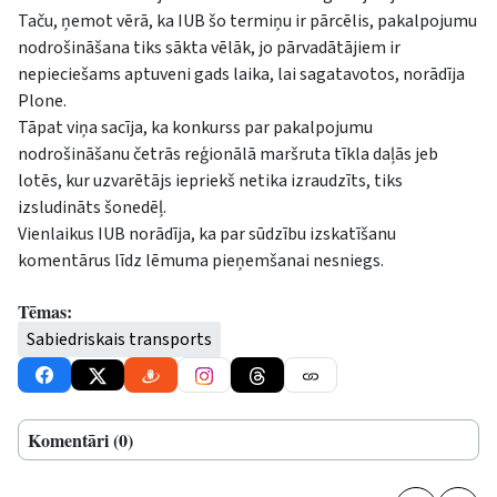
Taču, ņemot vērā, ka IUB šo termiņu ir pārcēlis, pakalpojumu
nodrošināšana tiks sākta vēlāk, jo pārvadātājiem ir
nepieciešams aptuveni gads laika, lai sagatavotos, norādīja
Plone.
Tāpat viņa sacīja, ka konkurss par pakalpojumu
nodrošināšanu četrās reģionālā maršruta tīkla daļās jeb
lotēs, kur uzvarētājs iepriekš netika izraudzīts, tiks
izsludināts šonedēļ.
Vienlaikus IUB norādīja, ka par sūdzību izskatīšanu
komentārus līdz lēmuma pieņemšanai nesniegs.
Tēmas:
Sabiedriskais transports
Komentāri (0)