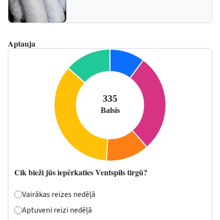
Aptauja
Cik bieži jūs iepērkaties Ventspils tirgū?
Vairākas reizes nedēļā
Aptuveni reizi nedēļā