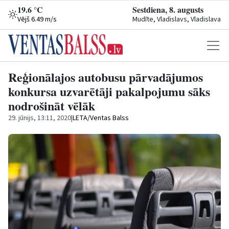
19.6 °C
Sestdiena, 8. augusts
Vējš 6.49 m/s
Mudīte, Vladislavs, Vladislava
Reģionālajos autobusu pārvadājumos
konkursa uzvarētāji pakalpojumu sāks
nodrošināt vēlāk
29. jūnijs, 13:11, 2020
|
LETA/Ventas Balss