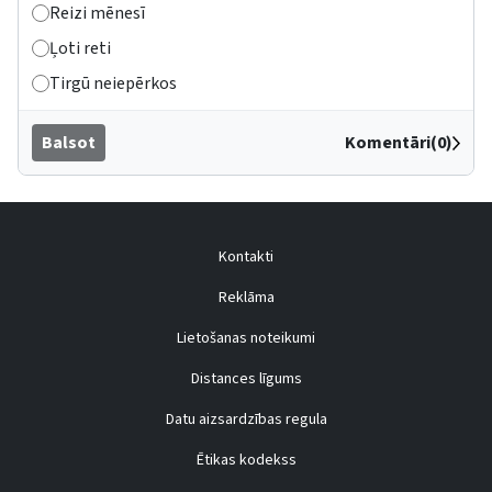
Reizi mēnesī
Ļoti reti
Tirgū neiepērkos
Balsot
Komentāri(0)
Kontakti
Reklāma
Lietošanas noteikumi
Distances līgums
Datu aizsardzības regula
Ētikas kodekss