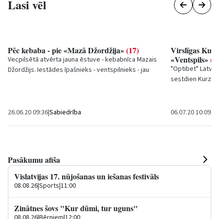
Lasi vēl
Pēc kebaba - pie «Mazā Džordžija»
(17)
Virslīgas Kurz
«Ventspils»
(0)
Vecpilsētā atvērta jauna ēstuve - kebabnīca
Mazais
"Optibet" Latvij
Džordžijs
. Iestādes īpašnieks - ventspilnieks - jau
sestdien Kurzem
izmēģinājis savu biznesu Rīgā un...
"Ventspils" kom
26.06.20 09:36
|
Sabiedrība
06.07.20 10:09
|
Sp
Pasākumu afiša
Vislatvijas 17. nūjošanas un iešanas festivāls
08.08.26
|
Sports
|
11:00
Zinātnes šovs "Kur dūmi, tur uguns"
08.08.26
|
Bērniem
|
12:00