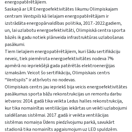
energopatērētājiem.
Saskaņā ar LR Energoefektivitātes likumu Olimpiskajam
centram
Ventspils
kā lielajam energopatērētājam ir
izstrādāta energopārvaldības politika, 2017.-2022.gadiem,
un, lai uzlabotu energoefektivitāti, Olimpiskā centra sporta
bāzēs ik gadu notiek plānveida infrastruktūras uzlabošanas
pasākumi.
Tiem lielajiem energopatērētājiem, kuri šādu sertifikāciju
neveic, tiek piemērota energoefektivitātes nodeva 7%
apmērā no iepriekšējā gada patērētās elektroenerģijas
izmaksām. Veicot šo sertifikāciju, Olimpiskais centrs
“Ventspils” ir atbrīvots no nodevas.
Olimpiskais centrs jau iepriekš bija veicis energoefektivitātes
pasākumus sporta bāžu rekonstrukcijas un remontu darbu
ietvaros: 2014. gadā tika veikta Ledus halles rekonstrukcija,
kur tika nomainītas ventilācijas iekārtas un veikti uzlabojumi
saldēšanas sistēmai. 2017 .gadā ir veikta ventilācijas
sistēmas nomaiņa Ūdens piedzīvojumu parkā, savukārt
stadionā tika nomainīts apgaismojum uz LED spuldzēm.