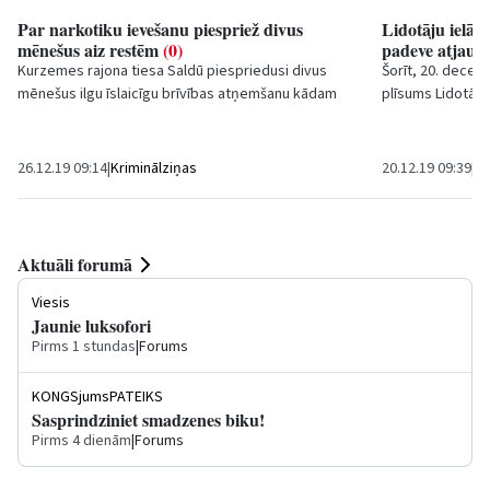
Par narkotiku ievešanu piespriež divus
Lidotāju ielā 
mēnešus aiz restēm
(0)
padeve atjaun
Kurzemes rajona tiesa Saldū piespriedusi divus
Šorīt, 20. decem
mēnešus ilgu īslaicīgu brīvības atņemšanu kādam
plīsums Lidotāju 
Zviedrijas pilsonim, kurš notiesāts par vienas...
tajā strādāja paš
26.12.19 09:14
|
Kriminālziņas
20.12.19 09:39
|
Sa
Aktuāli forumā
Viesis
Jaunie luksofori
Pirms 1 stundas
|
Forums
KONGSjumsPATEIKS
Sasprindziniet smadzenes biku!
Pirms 4 dienām
|
Forums