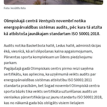
Foto: Iesūtīts foto
Olimpiskajā centrā
Ventspils
novembrī notika
energopārvaldības sistēmas audits, pēc kura tā atzīta
kā atbilstoša jaunākajam standartam ISO 50001:2018.
Audits notika Basketbola hallē, Ledus hallē, administrācijas
ēkā, viesnīcā, kā arī slēpošanas kalna apgaismojumam,
Pārventas sporta kompleksam un Ūdens piedzīvojumu
parkam.
Pagājušajā gadā Olimpiskais centrs pirmo reizi saņēma
sertifikātu, kas apliecina, ka uzņēmumā veikts audits par
energopārvaldības sistēmas atbilstību ISO 50001:2011
standarta prasībām, bet šogad novembrī Olimpiskā centra
sporta bāzēs tika veikts sertifikāta uzturēšanas audits un
vienlaikus pārsertifikācija uz jaunu standartu ISO 50001:2018,
kas no nākamā gada būs obligāts visiem lielajiem