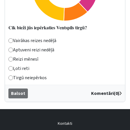
Cik bieži jūs iepērkaties Ventspils tirgū?
Vairākas reizes nedēļā
Aptuveni reizi nedēļā
Reizi mēnesī
Ļoti reti
Tirgū neiepērkos
Balsot
Komentāri(0)
Kontakti