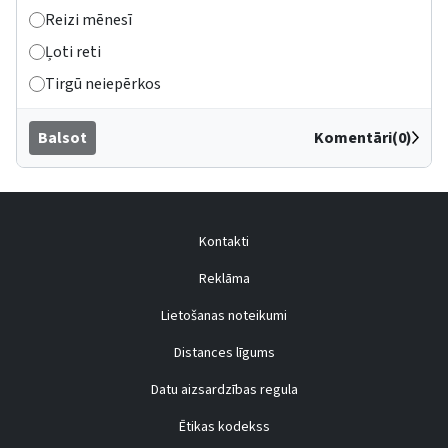
Reizi mēnesī
Ļoti reti
Tirgū neiepērkos
Balsot
Komentāri(0)
Kontakti
Reklāma
Lietošanas noteikumi
Distances līgums
Datu aizsardzības regula
Ētikas kodekss