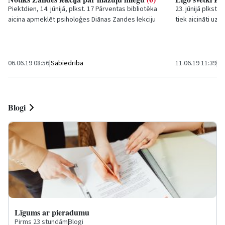
Piektdien, 14. jūnijā, plkst. 17 Pārventas bibliotēka
23. jūnijā plkst. 
aicina apmeklēt psiholoģes Diānas Zandes lekciju
tiek aicināti uz
“Veselīga miega ieradumu veidošana...
teātra izpildījum
06.06.19 08:56
|
Sabiedrība
11.06.19 11:39
|
Ku
Blogi
Līgums ar pieradumu
Pirms 23 stundām
|
Blogi