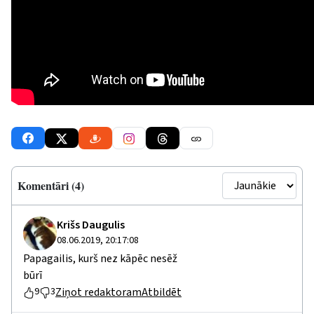
Komentāri (4)
Krišs Daugulis
08.06.2019, 20:17:08
Papagailis, kurš nez kāpēc nesēž
būrī
Ziņot redaktoram
Atbildēt
9
3