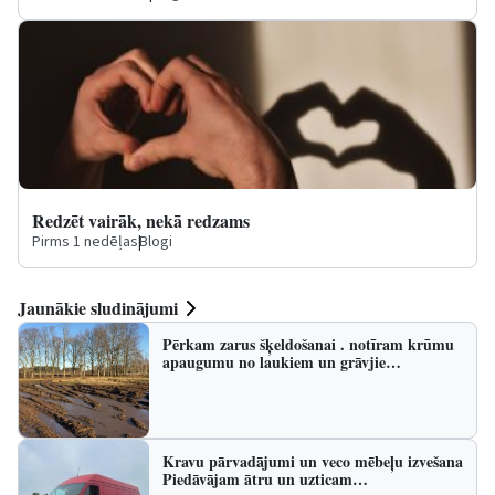
Redzēt vairāk, nekā redzams
Pirms 1 nedēļas
|
Blogi
Jaunākie sludinājumi
Pērkam zarus šķeldošanai . notīram krūmu
apaugumu no laukiem un grāvjie…
Kravu pārvadājumi un veco mēbeļu izvešana
Piedāvājam ātru un uzticam…