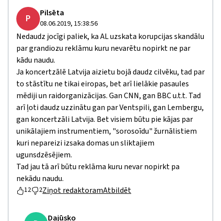
Pilsēta
P
08.06.2019, 15:38:56
Nedaudz jocīgi paliek, ka AL uzskata korupcijas skandālu
par grandiozu reklāmu kuru nevarētu nopirkt ne par
kādu naudu.
Ja koncertzālē Latvija aizietu bojā daudz cilvēku, tad par
to stāstītu ne tikai eiropas, bet arī lielākie pasaules
mēdiji un raidorganizācijas. Gan CNN, gan BBC u.t.t. Tad
arī ļoti daudz uzzinātu gan par Ventspili, gan Lembergu,
gan koncertzāli Latvija. Bet visiem būtu pie kājas par
unikālajiem instrumentiem, "sorosoīdu" žurnālistiem
kuri nepareizi izsaka domas un sliktajiem
ugunsdzēsējiem.
Tad jau tā arī būtu reklāma kuru nevar nopirkt pa
nekādu naudu.
Ziņot redaktoram
Atbildēt
12
2
Dajūsko