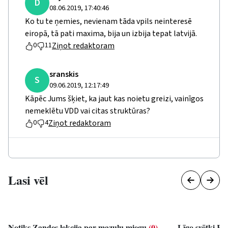
D
08.06.2019, 17:40:46
Ko tu te ņemies, nevienam tāda vpils neinteresē
eiropā, tā pati maxima, bija un izbija tepat latvijā.
Ziņot redaktoram
0
11
sranskis
S
09.06.2019, 12:17:49
Kāpēc Jums šķiet, ka jaut kas noietu greizi, vainīgos
nemeklētu VDD vai citas struktūras?
Ziņot redaktoram
0
4
Lasi vēl
Notiks Zandes lekcija par mazuļu miegu
(0)
Līgo svētki R