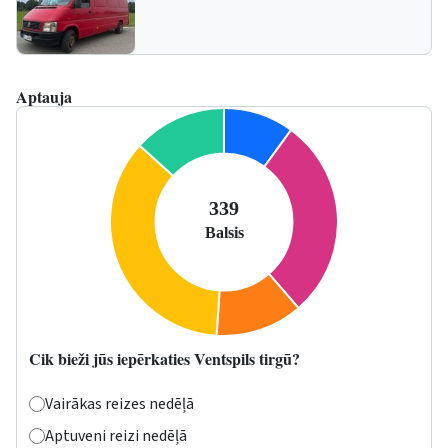
Aptauja
Cik bieži jūs iepērkaties Ventspils tirgū?
Vairākas reizes nedēļā
Aptuveni reizi nedēļā