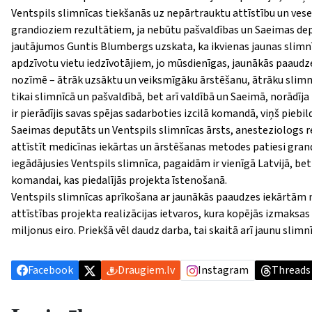
Ventspils slimnīcas tiekšanās uz nepārtrauktu attīstību un ve
grandioziem rezultātiem, ja nebūtu pašvaldības un Saeimas dep
jautājumos Guntis Blumbergs uzskata, ka ikvienas jaunas slimnīc
apdzīvotu vietu iedzīvotājiem, jo mūsdienīgas, jaunākās paaudze
nozīmē – ātrāk uzsāktu un veiksmīgāku ārstēšanu, ātrāku slimni
tikai slimnīcā un pašvaldībā, bet arī valdībā un Saeimā, norādīj
ir pierādījis savas spējas sadarboties izcilā komandā, viņš piebil
Saeimas deputāts un Ventspils slimnīcas ārsts, anesteziologs
attīstīt medicīnas iekārtas un ārstēšanas metodes patiesi gra
iegādājusies Ventspils slimnīca, pagaidām ir vienīgā Latvijā, be
komandai, kas piedalījās projekta īste
nošanā.
Ventspils slimnīcas aprīkošana ar jaunākās paaudzes iekārtām 
attīstības projekta realizācijas ietvaros, kura kopējās izmaksas 
miljonus eiro. Priekšā vēl daudz darba, tai skaitā arī jaunu slimnī
Facebook
Draugiem.lv
Instagram
Threads