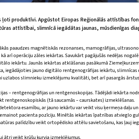
s ļoti produktīvi. Apgūstot Eiropas Reģionālās attīstības fo
ūras attīstībai, slimnīcā iegādātas jaunas, mūsdienīgas di
ākās paaudzes magnētiskās ­re­zonanses, mamogrāfijas, ultra­­so­no
, kā arī operāciju zāles iekārtas. Savukārt pagājušās nedēļas nogal
digitālo iekārtu. Jaunās iekārtas atklāšanas pasākumā Ziemeļkurze
ka, iegādājoti
es jauno digitālo rentgenogrāfijas iekārtu, slimnīcas
ami uzlabos slimnieku izmeklējumu kvalitāti, bet arī pasargās ārstus
jas – rentgenogrāfijas un rent­genoskopijas. Tādējādi iekārta nod
veikt rentgenoskopiskās (tā saucamās – caurskates) izmeklēšanas.
detektora esamību, ar jauno iekārtu var veikt visu ķermeņa daļu un
emainot pacienta pozīciju. Minētās iekārtas īpatnības atvieglo gu
tūras palīdzību veikt ortopēdisko attēlu savietošanu, kas ļauj ieg
auj ātri veikt krūšu kurvja izmeklējumus.