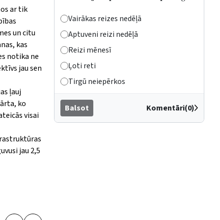
os ar tik
Vairākas reizes nedēļā
bības
mes un citu
Aptuveni reizi nedēļā
anas, kas
Reizi mēnesī
es notika ne
Ļoti reti
ktīvs jau sen
Tirgū neiepērkos
as ļauj
ārta, ko
Balsot
Komentāri(0)
ateicā
s visai
rastruktūras
uvusi jau 2,5