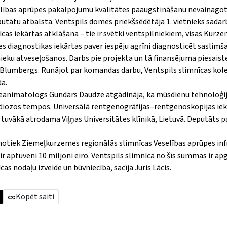
selības aprūpes pakalpojumu kvalitātes paaugstināšanu nevainagot
utātu atbalsta. Ventspils domes priekšsēdētāja 1. vietnieks sadar
as iekārtas atklāšana – tie ir svētki ventspilniekiem, visas Kurze
s diagnostikas iekārtas paver iespēju agrīni diagnosticēt saslimš
eku atveseļošanos. Darbs pie projekta un tā finansējuma piesaist
a Blumbergs. Runājot par komandas darbu, Ventspils slimnīcas ko­le
da.
 reanimatologs Gundars Daudze atgādināja,
ka mūsdienu tehnoloģij
ndiozos tempos. Universālā rentgenogrāfijas–rentgenoskopijas iek
t tuvākā atrodama Viļņas Universitātes klīnikā, Lietuvā. Deputāts p
notiek Ziemeļkurzemes reģionālās slimnīcas Veselības aprūpes inf
ir aptuveni 10 miljoni eiro. Ventspils slimnīca no šīs summas ir apg
cas nodaļu izveide un būvniecība, sacīja Juris Lācis.
Kopēt saiti