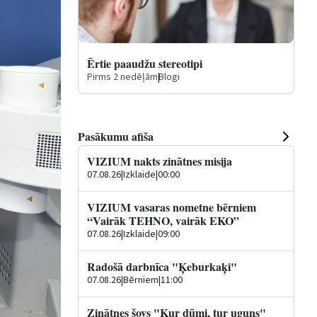
Ērtie paaudžu stereotipi
Pirms 2 nedēļām
|
Blogi
Pasākumu afiša
VIZIUM nakts zinātnes misija
07.08.26
|
Izklaide
|
00:00
VIZIUM vasaras nometne bērniem
“Vairāk TEHNO, vairāk EKO”
07.08.26
|
Izklaide
|
09:00
Radošā darbnīca "Ķeburkaķi"
07.08.26
|
Bērniem
|
11:00
Zinātnes šovs "Kur dūmi, tur uguns"