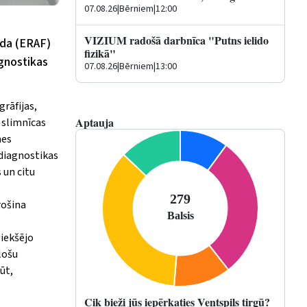
07.08.26
|
Bērniem
|
12:00
VIZIUM radošā darbnīca "Putns ielido
nda (ERAF)
fizikā"
agnostikas
07.08.26
|
Bērniem
|
13:00
grāfijas,
Aptauja
ē slimnīcas
mes
 diagnostikas
 un citu
rošina
 iekšējo
lošu
ūt,
Cik bieži jūs iepērkaties Ventspils tirgū?