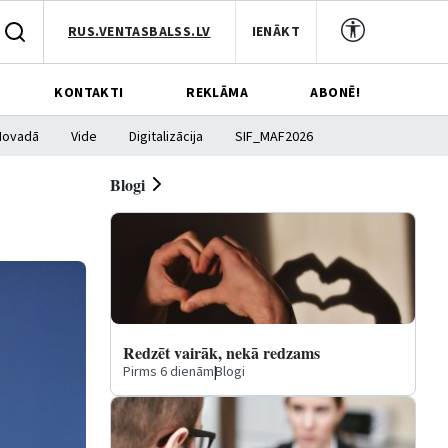
RUS.VENTASBALSS.LV
IENĀKT
KONTAKTI
REKLĀMA
ABONĒ!
Novadā
Vide
Digitalizācija
SIF_MAF2026
Blogi
Redzēt vairāk, nekā redzams
Pirms 6 dienām
|
Blogi