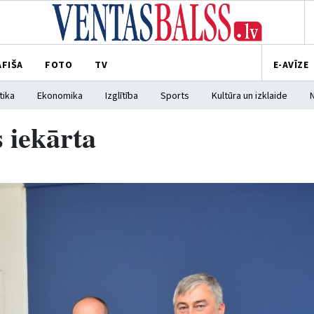
AFIŠA
FOTO
TV
E-AVĪZE
tika
Ekonomika
Izglītība
Sports
Kultūra un izklaide
 iekārta