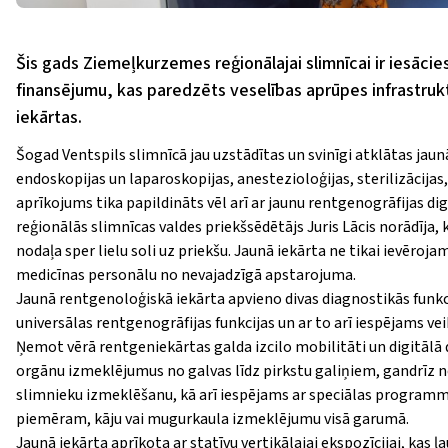
Šis gads Ziemeļkurzemes reģionālajai slimnīcai ir iesācie
finansējumu, kas paredzēts veselības aprūpes infrastrukt
iekārtas.
Šogad Ventspils slimnīcā jau uzstādītas un svinīgi atklātas jaun
endoskopijas un laparoskopijas, anestezioloģijas, sterilizācijas
aprīkojums tika papildināts vēl arī ar jaunu rentgenogrāfijas 
reģionālās slimnīcas valdes priekš­sēdētājs Juris Lācis norādīja, 
nodaļa sper lielu soli uz priekšu. Jaunā iekārta ne tikai ievēroj
medicīnas personālu no nevajadzīgā apst
arojuma.
Jaunā rentgenoloģiskā iekārta apvieno divas diagnostikās funkci
universālas rentgenogrāfijas funkcijas un ar to arī iespējams 
Ņemot vērā rentgeniekārtas galda izcilo mobilitāti un digitālā 
orgānu izmeklējumus no galvas līdz pirkstu galiņiem, gandrīz n
slimnieku izmeklēšanu, kā arī iespējams ar speciālas programma
piemēram, kāju vai mugurkaula izmeklējumu visā garumā.
Jaunā iekārta aprīkota ar statīvu vertikālajai ekspozīcijai, kas ļ