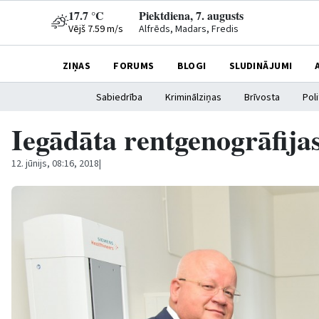
17.7 °C
Piektdiena, 7. augusts
Vējš 7.59 m/s
Alfrēds, Madars, Fredis
ZIŅAS
FORUMS
BLOGI
SLUDINĀJUMI
Sabiedrība
Kriminālziņas
Brīvosta
Poli
Iegādāta rentgenogrāfijas
12. jūnijs, 08:16, 2018
|