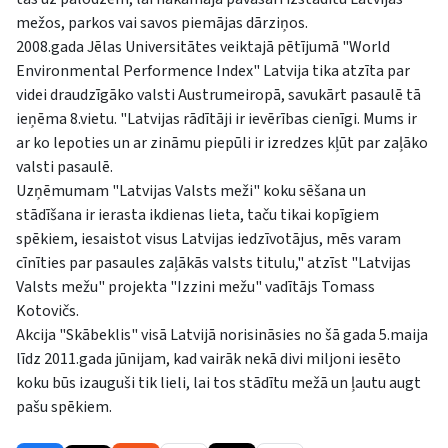
mežos, parkos vai savos piemājas dārziņos.
2008.gada Jēlas Universitātes veiktajā pētījumā "World
Environmental Performence Index" Latvija tika atzīta par
videi draudzīgāko valsti Austrumeiropā, savukārt pasaulē tā
ieņēma 8.vietu. "Latvijas rādītāji ir ievērības cienīgi. Mums ir
ar ko lepoties un ar zināmu piepūli ir izredzes kļūt par zaļāko
valsti pasaulē.
Uzņēmumam "Latvijas Valsts meži" koku sēšana un
stādīšana ir ierasta ikdienas lieta, taču tikai kopīgiem
spēkiem, iesaistot visus Latvijas iedzīvotājus, mēs varam
cīnīties par pasaules zaļākās valsts titulu," atzīst "Latvijas
Valsts mežu" projekta "Izzini mežu" vadītājs Tomass
Kotovičs.
Akcija "Skābeklis" visā Latvijā norisināsies no šā gada 5.maija
līdz 2011.gada jūnijam, kad vairāk nekā divi miljoni iesēto
koku būs izauguši tik lieli, lai tos stādītu mežā un ļautu augt
pašu spēkiem.