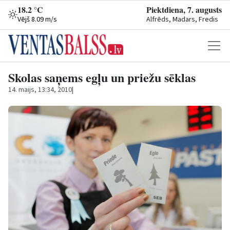
18.2 °C
Piektdiena, 7. augusts
Vējš 8.09 m/s
Alfrēds, Madars, Fredis
Skolas saņems egļu un priežu sēklas
14. maijs, 13:34, 2010
|