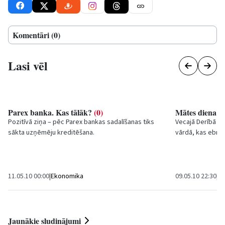
Komentāri (0)
Lasi vēl
Parex banka. Kas tālāk?
(0)
Mātes diena
(0
Pozitīvā ziņa – pēc Parex bankas sadalīšanas tiks
Vecajā Derībā pi
sākta uzņēmēju kreditēšana.
vārdā, kas ebreji
11.05.10 00:00
|
Ekonomika
09.05.10 22:30
|
Sa
Jaunākie sludinājumi