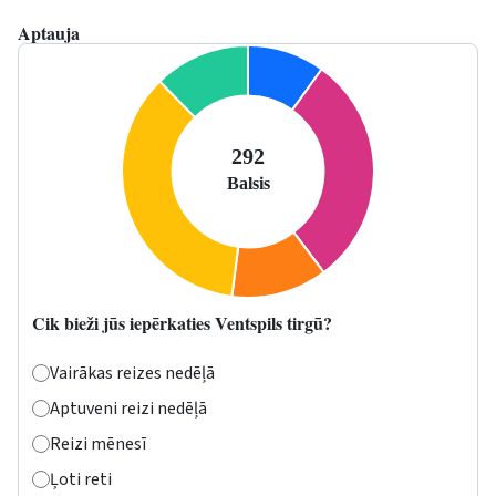
Aptauja
Cik bieži jūs iepērkaties Ventspils tirgū?
Vairākas reizes nedēļā
Aptuveni reizi nedēļā
Reizi mēnesī
Ļoti reti