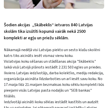
Šodien akcijas „Skābeklis“ ietvaros 840 Latvijas
skolām tika izsūtīti kopumā vairāk nekā 2500
komplekti ar egļu un priežu sēklām.
Nākamajā nedēļā visi Latvijas piekto un sesto klašu skolēni
katrs tiks aicināts iesēt vismaz vienu koku.
Vislatvijas koku sēšanas un stādīšanas akcija "Skābeklis"
laikā visā Latvijā plānots iestādīt 2 231 503 egles un priedes.
Ikviens Latvijas iedzīvotājs, darba kolektīvs, mediju redakcija,
organizācija aicināta līdzdarboties un arī iesēt savu koku. No
17.maija līdz 21.maijam bezmaksas koku sēklu komplekti būs
pieejami visās Latvijas pasta nodaļās un "SEB bankas"
filiālēs.
Iedzīvotāji aicināti koku sēklas iestādīt kastītēs un audzēt
tās uz palodzēm, lai nākamajā pavasarī izstādītu Latvijas