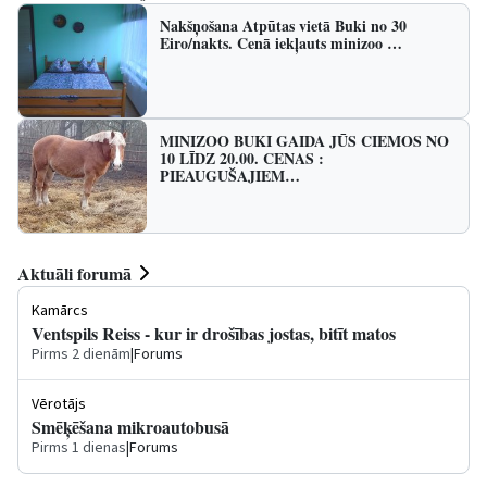
Nakšņošana Atpūtas vietā Buki no 30
Eiro/nakts. Cenā iekļauts minizoo …
MINIZOO BUKI GAIDA JŪS CIEMOS NO
10 LĪDZ 20.00. CENAS :
PIEAUGUŠAJIEM…
Aktuāli forumā
Kamārcs
Ventspils Reiss - kur ir drošības jostas, bitīt matos
Pirms 2 dienām
|
Forums
Vērotājs
Smēķēšana mikroautobusā
Pirms 1 dienas
|
Forums