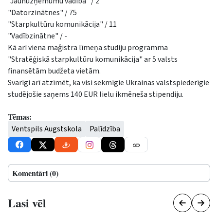
"Jaunuzņēmumu vadība" / 2
"Datorzinātnes" / 75
"Starpkultūru komunikācija" / 11
"Vadībzinātne" / -
Kā arī viena maģistra līmeņa studiju programma
"Stratēģiskā starpkultūru komunikācija" ar 5 valsts
finansētām budžeta vietām.
Svarīgi arī atzīmēt, ka visi sekmīgie Ukrainas valstspiederīgie
studējošie saņems 140 EUR lielu ikmēneša stipendiju.
Tēmas:
Ventspils Augstskola
Palīdzība
Komentāri (0)
Lasi vēl