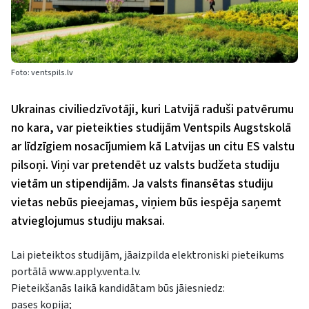
Foto: ventspils.lv
Ukrainas civiliedzīvotāji, kuri Latvijā raduši patvērumu
no kara, var pieteikties studijām Ventspils Augstskolā
ar līdzīgiem nosacījumiem kā Latvijas un citu ES valstu
pilsoņi. Viņi var pretendēt uz valsts budžeta studiju
vietām un stipendijām. Ja valsts finansētas studiju
vietas nebūs pieejamas, viņiem būs iespēja saņemt
atvieglojumus studiju maksai.
Lai pieteiktos studijām, jāaizpilda elektroniski pieteikums
portālā
www.apply.venta.lv
.
Pieteikšanās laikā kandidātam būs jāiesniedz:
pases kopija;