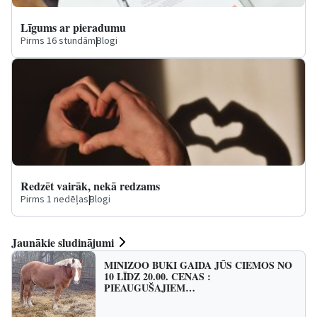
Līgums ar pieradumu
Pirms 16 stundām
|
Blogi
Redzēt vairāk, nekā redzams
Pirms 1 nedēļas
|
Blogi
Jaunākie sludinājumi
MINIZOO BUKI GAIDA JŪS CIEMOS NO
10 LĪDZ 20.00. CENAS :
PIEAUGUŠAJIEM…