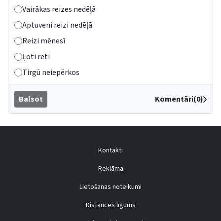
Vairākas reizes nedēļā
Aptuveni reizi nedēļā
Reizi mēnesī
Ļoti reti
Tirgū neiepērkos
Balsot
Komentāri(0)
Kontakti
Reklāma
Lietošanas noteikumi
Distances līgums