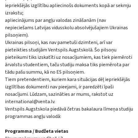
iepriekšējās izglītību apliecinošs dokuments kopā ar sekmju
izrakstu;
apliecinājums par angļu valodas zināšanām (nav
nepieciešams Latvijas vidusskolu absolvējušajiem Ukrainas
pilsoņiem).
Ukrainas pilsoņi, kas nav pametuši dzimteni, arī var
pieteikties studijām Ventspils Augstskolā. Šo pilsoņu
pieteikumi tiks izskatīti uz nosacījumiem, kas tiek piemēroti
ārvalstu studentiem, taču studiju maksa tiks piemērota par
tādu pašu summu, kā no ES pilsoņiem.
Tiem pretendentiem, kuriem kara situācijas dēļ iepriekšējās
izglītības dokumenti nav pieejami, ir paredzēti īpaši
nosacījumi. Lūdzam, sazināties ar mums, rakstot uz
international@venta.lv
.
Ventspils Augstskola piedāvā četras bakalaura līmeņa studiju
programmas angļu valodā:
Programma / Budžeta vietas