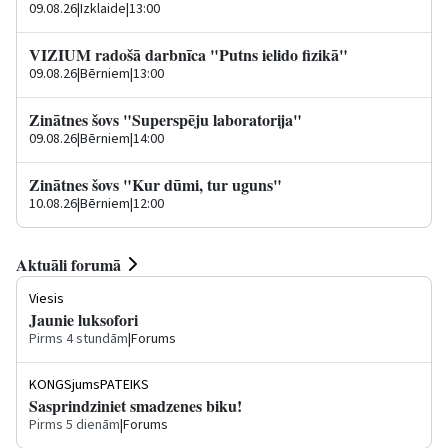
09.08.26
|
Izklaide
|
13:00
VIZIUM radošā darbnīca "Putns ielido fizikā"
09.08.26
|
Bērniem
|
13:00
Zinātnes šovs "Superspēju laboratorija"
09.08.26
|
Bērniem
|
14:00
Zinātnes šovs "Kur dūmi, tur uguns"
10.08.26
|
Bērniem
|
12:00
Aktuāli forumā
Viesis
Jaunie luksofori
Pirms 4 stundām
|
Forums
KONGSjumsPATEIKS
Sasprindziniet smadzenes biku!
Pirms 5 dienām
|
Forums