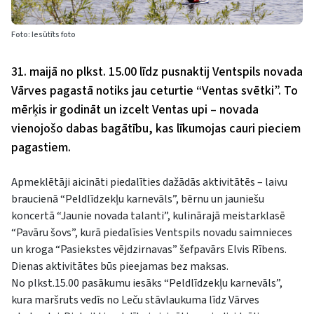
Foto: Iesūtīts foto
31. maijā no plkst. 15.00 līdz pusnaktij Ventspils novada
Vārves pagastā notiks jau ceturtie “Ventas svētki”. To
mērķis ir godināt un izcelt Ventas upi – novada
vienojošo dabas bagātību, kas līkumojas cauri pieciem
pagastiem.
Apmeklētāji aicināti piedalīties dažādās aktivitātēs – laivu
braucienā “Peldlīdzekļu karnevāls”, bērnu un jauniešu
koncertā “Jaunie novada talanti”, kulinārajā meistarklasē
“Pavāru šovs”, kurā piedalīsies Ventspils novadu saimnieces
un kroga “Pasiekstes vējdzirnavas” šefpavārs Elvis Rībens.
Dienas aktivitātes būs pieejamas bez maksas.
No plkst.15.00 pasākumu iesāks “Peldlīdzekļu karnevāls”,
kura maršruts vedīs no Leču stāvlaukuma līdz Vārves