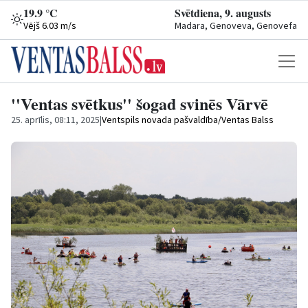
19.9 °C
Svētdiena, 9. augusts
Vējš 6.03 m/s
Madara, Genoveva, Genovefa
''Ventas svētkus'' šogad svinēs Vārvē
25. aprīlis, 08:11, 2025
|
Ventspils novada pašvaldība/Ventas Balss