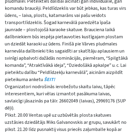
pludmalei. Pieteikties dalībai aicināti gan individuālie, gan
komandu braucēji. Peldlīdzeklis var būt jebkas, kas turas virs
ūdens, – laiva, plosts, katamarāns vai pašu veidots
transportlīdzeklis. Šogad karnevālā paredzēta īpaša
jaunrade – plostojošā karaoke skatuve. Brauciena laikā
dalībniekiem būs iespēja pietauvoties kustīgajam plostam
un dziedāt karaoki uz ūdens. Finišā pie Vārves pludmales
karnevāla dalībnieki tiks sagaidīti ar skatītāju aplausiem un
svinīgi apbalvoti dažādās nominācijās, piemēram, “Spilgtākā
komanda”, “Atraktīvākā ideja”, “Dziedošākā apkalpe” u. c. Lai
pieteiktu dalību “Peldlīdzekļu karnevālā”, aicinām aizpildīt
pieteikuma anketu
ŠEIT!
Organizatori nodrošinās ierobežotu skaitu laivu, tāpēc
interesentiem, kuri vēlas izmantot pasākuma laivas,
savlaicīgi jāsazinās pa tālr. 26602049 (laivas), 29969176 (SUP
dēļi).
Plkst. 20.00 Ventas upē uz uzbūvētās plosta skatuves
uzstāsies dziedātājs Miks Galvanovskis ar grupu, savukārt no
plkst. 21.20 līdz pusnaktij visus priecēs zaļumballe kopā ar