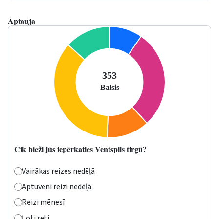
Aptauja
Cik bieži jūs iepērkaties Ventspils tirgū?
Vairākas reizes nedēļā
Aptuveni reizi nedēļā
Reizi mēnesī
Ļoti reti