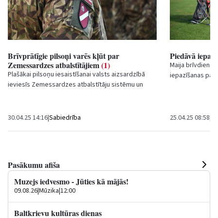
Brīvprātīgie pilsoņi varēs kļūt par
Piedāvā iepazī
Zemessardzes atbalstītājiem
(1)
Maija brīvdienās 
Plašākai pilsoņu iesaistīšanai valsts aizsardzībā
iepazīšanas pasā
ieviesīs Zemessardzes atbalstītāju sistēmu un
1. līdz 5. maijam
atvieglos pievienošanos dažādu jomu...
30.04.25 14:16
|
Sabiedrība
25.04.25 08:58
|
Sp
Pasākumu afiša
Muzejs iedvesmo - Jūties kā mājās!
09.08.26
|
Mūzika
|
12:00
Baltkrievu kultūras dienas