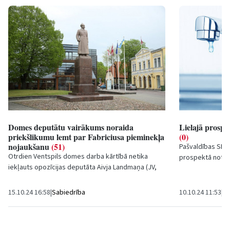
Domes deputātu vairākums noraida
Lielajā prospe
priekšlikumu lemt par Fabriciusa pieminekļa
(0)
nojaukšanu
(51)
Pašvaldības SIA '
Otrdien Ventspils domes darba kārtībā netika
prospektā notik
iekļauts opozīcijas deputāta Aivja Landmaņa (JV,
izdevies novērst
LRA) sagatavotais lēmumprojekts par
neviennozīmīgi...
15.10.24 16:58
|
Sabiedrība
10.10.24 11:53
|
Sa