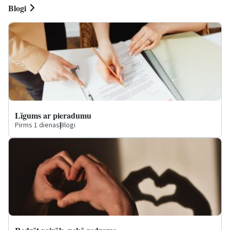
Blogi
Līgums ar pieradumu
Pirms 1 dienas
|
Blogi