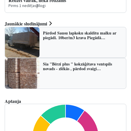
Redzēt vairāk, nekā redzams
Pirms 1 nedēļas
|
Blogi
Jaunākie sludinājumi
Pārdod Sausu lapkoku skalditu malku ar
piegādi. 10ber/m3 krava Piegādā…
Sia "Bērzi plus " kokzāģētava ventspils
novads - zlēkās , pārdod svaigi…
Aptauja