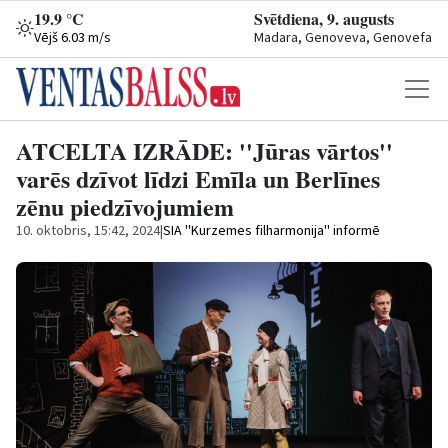
19.9 °C
Svētdiena, 9. augusts
Vējš 6.03 m/s
Madara, Genoveva, Genovefa
ATCELTA IZRĀDE: ''Jūras vārtos''
varēs dzīvot līdzi Emīla un Berlīnes
zēnu piedzīvojumiem
10. oktobris, 15:42, 2024
|
SIA ''Kurzemes filharmonija'' informē