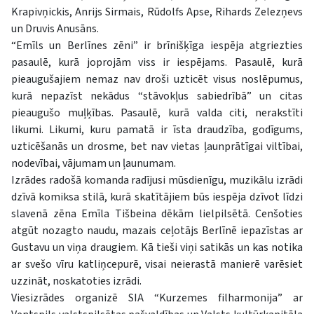
Krapivņickis, Anrijs Sirmais, Rūdolfs Apse, Rihards Zelezņevs
un Druvis Anusāns.
“Emīls un Berlīnes zēni” ir brīnišķīga iespēja atgriezties
pasaulē, kurā joprojām viss ir iespējams. Pasaulē, kurā
pieaugušajiem nemaz nav droši uzticēt visus noslēpumus,
kurā nepazīst nekādus “stāvokļus sabiedrībā” un citas
pieaugušo muļķības. Pasaulē, kurā valda citi, nerakstīti
likumi. Likumi, kuru pamatā ir īsta draudzība, godīgums,
uzticēšanās un drosme, bet nav vietas ļaunprātīgai viltībai,
nodevībai, vājumam un ļaunumam.
Izrādes radošā komanda radījusi mūsdienīgu, muzikālu izrādi
dzīvā komiksa stilā, kurā skatītājiem būs iespēja dzīvot līdzi
slavenā zēna Emīla Tišbeina dēkām lielpilsētā. Cenšoties
atgūt nozagto naudu, mazais ceļotājs Berlīnē iepazīstas ar
Gustavu un viņa draugiem. Kā tieši viņi satikās un kas notika
ar svešo vīru katliņcepurē, visai neierastā manierē varēsiet
uzzināt, noskatoties izrādi.
Viesizrādes organizē SIA “Kurzemes filharmonija” ar