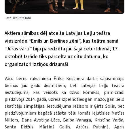
Foto: Iesūtīts foto
Aktiera slimības dēļ atcelta Latvijas Leļļu teātra
viesizrāde “Emīls un Berlīnes zēni”, kas teātra namā
“Jūras vārti” bija paredzēta jau šajā ceturtdienā, 17.
oktobrī! Izrāde tiks pārcelta uz citu datumu, ko
organizatori izziņos drīzumā!
Vācu bērnu rakstnieka Ērika Kestnera darbs sajūsminājis
bērnus jau gadu desmitiem, bet Latvijas Leļļu teātra
iestudējums, kas veidots kā dzīvs komikss, pirmizrādi
piedzīvoja 2014. gadā, uzreiz izpelnoties gan mazo, gan lielo
skatītāju simpātijas. Iestudējuma režisors ir Ģirts Šolis, bet
piedzīvojumiem bagātā stāsta tēlu lomās iejutīsies Matīss
Millers, Dana Avotiņa-Lāce, Baiba Vanaga, Kristīna Varša,
Santa Didžus, Mārtiņš Gailis, Artūrs Putniņš, Agris