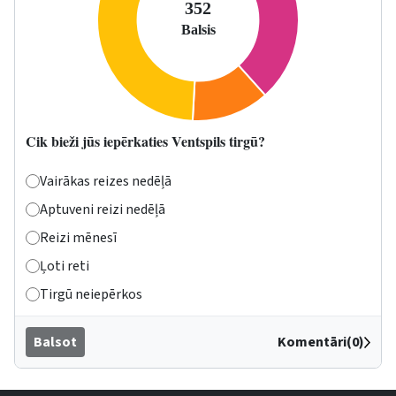
Cik bieži jūs iepērkaties Ventspils tirgū?
Vairākas reizes nedēļā
Aptuveni reizi nedēļā
Reizi mēnesī
Ļoti reti
Tirgū neiepērkos
Balsot
Komentāri(0)