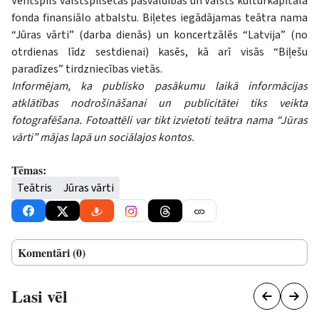
Ventspils valstspilsētas pašvaldības un Valsts kultūrkapitāla
fonda finansiālo atbalstu. Biļetes iegādājamas teātra nama
“Jūras vārti” (darba dienās) un koncertzālēs “Latvija” (no
otrdienas līdz sestdienai) kasēs, kā arī visās “Biļešu
paradīzes” tirdzniecības vietās.
Informējam, ka publisko pasākumu laikā informācijas
atklātības nodrošināšanai un publicitātei tiks veikta
fotografēšana. Fotoattēli var tikt izvietoti teātra nama “Jūras
vārti” mājas lapā un sociālajos kontos.
Tēmas:
Teātris
Jūras vārti
Komentāri (0)
Lasi vēl