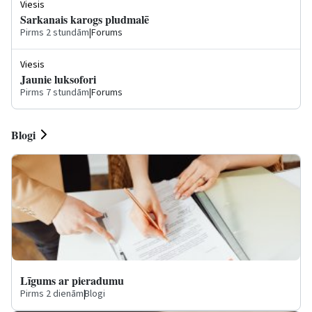
Viesis
Sarkanais karogs pludmalē
Pirms 2 stundām
|
Forums
Viesis
Jaunie luksofori
Pirms 7 stundām
|
Forums
Blogi
Līgums ar pieradumu
Pirms 2 dienām
|
Blogi