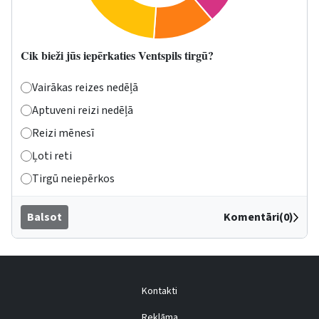
Cik bieži jūs iepērkaties Ventspils tirgū?
Vairākas reizes nedēļā
Aptuveni reizi nedēļā
Reizi mēnesī
Ļoti reti
Tirgū neiepērkos
Balsot
Komentāri(0)
Kontakti
Reklāma