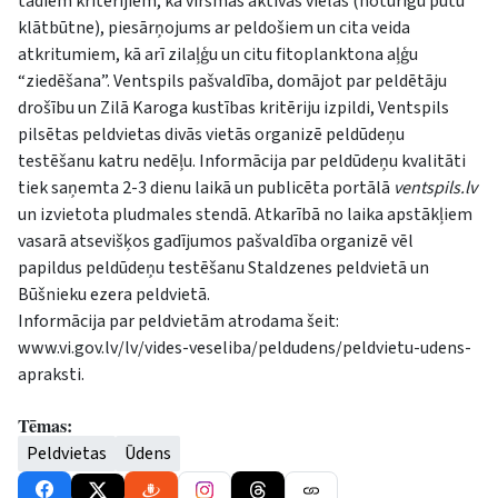
tādiem kritērijiem, kā virsmas aktīvās vielas (noturīgu putu
klātbūtne), piesārņojums ar peldošiem un cita veida
atkritumiem, kā arī zilaļģu un citu fitoplanktona aļģu
“ziedēšana”. Ventspils pašvaldība, domājot par peldētāju
drošību un Zilā Karoga kustības kritēriju izpildi, Ventspils
pilsētas peldvietas divās vietās organizē peldūdeņu
testēšanu katru nedēļu. Informācija par peldūdeņu kvalitāti
tiek saņemta 2-3 dienu laikā un publicēta portālā
ventspils.lv
un izvietota pludmales stendā. Atkarībā no laika apstākļiem
vasarā atsevišķos gadījumos pašvaldība organizē vēl
papildus peldūdeņu testēšanu Staldzenes peldvietā un
Būšnieku ezera peldvietā.
Informācija par peldvietām atrodama šeit:
www.vi.gov.lv/lv/vides-veseliba/peldudens/peldvietu-udens-
apraksti
.
Tēmas:
Peldvietas
Ūdens