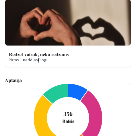
Redzēt vairāk, nekā redzams
Pirms 1 nedēļas
|
Blogi
Aptauja