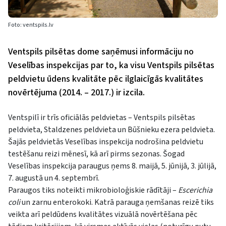
Foto: ventspils.lv
Ventspils pilsētas dome saņēmusi informāciju no
Veselības inspekcijas par to, ka visu Ventspils pilsētas
peldvietu ūdens kvalitāte pēc ilglaicīgās kvalitātes
novērtējuma (2014. – 2017.) ir izcila.
Ventspilī ir trīs oficiālās peldvietas – Ventspils pilsētas
peldvieta, Staldzenes peldvieta un Būšnieku ezera peldvieta.
Šajās peldvietās Veselības inspekcija nodrošina peldvietu
testēšanu reizi mēnesī, kā arī pirms sezonas. Šogad
Veselības inspekcija paraugus ņems 8. maijā, 5. jūnijā, 3. jūlijā,
7. augustā un 4. septembrī.
Paraugos tiks noteikti mikrobioloģiskie rādītāji –
Escerichia
coli
un zarnu enterokoki. Katrā parauga ņemšanas reizē tiks
veikta arī peldūdens kvalitātes vizuālā novērtēšana pēc