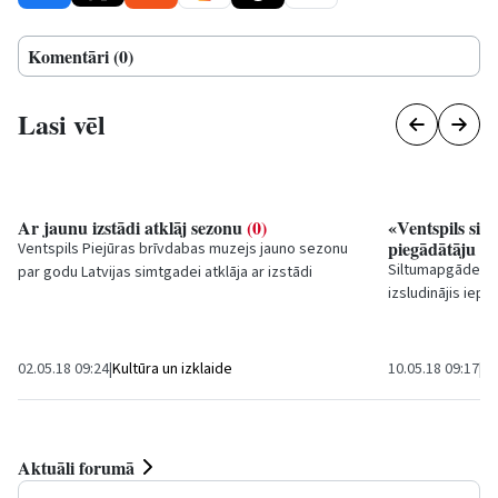
Komentāri (0)
Lasi vēl
Ar jaunu izstādi atklāj sezonu
(0)
«Ventspils sil
piegādātāju
(4
Ventspils Piejūras brīvdabas muzejs jauno sezonu
Siltumapgādes u
par godu Latvijas simtgadei atklāja ar izstādi
izsludinājis iep
“Zemessardzes 46. kājnieku bataljons”. Izstādi...
piegādi nākamaja
Iepirkumu...
02.05.18 09:24
|
Kultūra un izklaide
10.05.18 09:17
|
Sa
Aktuāli forumā