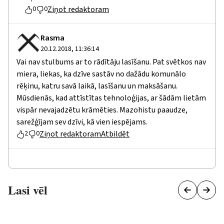
Ziņot redaktoram
0
0
Rasma
20.12.2018, 11:36:14
Vai nav stulbums ar to rādītāju lasīšanu. Pat svētkos nav
miera, liekas, ka dzīve sastāv no dažādu komunālo
rēķinu, katru savā laikā, lasīšanu un maksāšanu.
Mūsdienās, kad attīstītas tehnoloģijas, ar šādām lietām
vispār nevajadzētu krāmēties. Mazohistu paaudze,
sarežģījam sev dzīvi, kā vien iespējams.
Ziņot redaktoram
Atbildēt
2
0
Lasi vēl