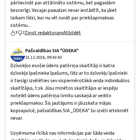
pārliecināt par attālināto sistēmu, bet pagaidām
bezcerīgi. Vecajai paaudzei nevar iestādtīt, ka jāiet
laikam līdzi, kur nu vēl runāt par priekšapmaksas
sistēmu...
Ziņot redaktoram
Atbildēt
3
2
Pašvaldības SIA "ŪDEKA"
21.12.2018, 09:43:43
Dzīvokļos esošie ūdens patēriņa skaitītāji ir katra
dzīvokļa īpašnieka īpašums, līdz ar to dzīvokļu īpašnieki
ir tiesīgi izvēlēties sev vispiemērotākā veida individuālos
skaitītājus, t.sk. Jūsu minētos skaitītājus ar iespēju
noteikt ūdens patēriņa limitu saskaņā ar veikto
priekšapmaksu. Šis jautājums ir jāizskata mājas
kopsapulcē, pašvaldības SIA „ŪDEKA” šo izvēli ietekmēt
nevar.
Uzņēmuma rīcībā nav informācijas par šāda veida