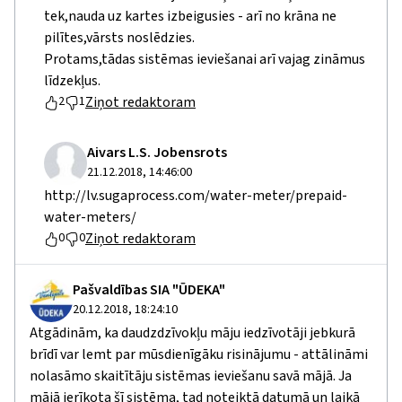
tek,nauda uz kartes izbeigusies - arī no krāna ne
pilītes,vārsts noslēdzies.
Protams,tādas sistēmas ieviešanai arī vajag zināmus
līdzekļus.
Ziņot redaktoram
2
1
Aivars L.S. Jobensrots
21.12.2018, 14:46:00
http://lv.sugaprocess.com/water-meter/prepaid-
water-meters/
Ziņot redaktoram
0
0
Pašvaldības SIA "ŪDEKA"
20.12.2018, 18:24:10
Atgādinām, ka daudzdzīvokļu māju iedzīvotāji jebkurā
brīdī var lemt par mūsdienīgāku risinājumu - attālināmi
nolasāmo skaitītāju sistēmas ieviešanu savā mājā. Ja
mājā ierīkota šī sistēma, tad noteiktā datumā un laikā