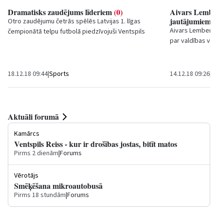
Dramatisks zaudējums līderiem
(0)
Aivars Lemberg
jautājumiem 
Otro zaudējumu četrās spēlēs Latvijas 1. līgas
Aivars Lembergs 
čempionātā telpu futbolā piedzīvojuši
Ventspils
par valdības ve
Augstskolas
spēlētāji, viesos...
skaita palielināša
18.12.18 09:44
|
Sports
14.12.18 09:26
|
Sa
Aktuāli forumā
Kamārcs
Ventspils Reiss - kur ir drošības jostas, bitīt matos
Pirms 2 dienām
|
Forums
Vērotājs
Smēķēšana mikroautobusā
Pirms 18 stundām
|
Forums