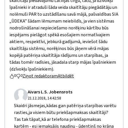
skaitītāju piedāvājumu Latvijas tirgū, taču, ja dzīvokļu
īpašnieki ir atraduši šāda veida skaitītāju piegādātāju un
nolēmuši PAR to uzstādīšanu savā mājā, pašvaldības SIA
„ŪDEKA” šādam lēmumam neiebildīs, ja vien sistēmas
nodrošināšanai nepieciešamo norēķinu kārtību būs
iespējams pielāgot spēkā esošajiem normatīvajiem
aktiem, respektīvi, jebkurā gadījumā, ieviešot šādu
skaitītāju sistēmu, norēķinos būs jāņem vērā mājas
kopējā patēriņa skaitītāja rādījums un starpības, ja
tādas tomēr radīsies, jāsadala starp mājas īpašniekiem
(dzīvokļu īpašniekiem).
Ziņot redaktoram
Atbildēt
0
0
Aivars L.S. Jobensrots
21.12.2018, 14:42:58
Skaidri jāsmejas,kādas gan patēriņa starpības varētu
rasties,ja visiem būtu priekšapmaksas skaitītāji?
Tas tak tāpat,kā ar telefona priekšapmaksas
kartēm - esi iemaksājis naudiņu - ūdentiņš no krāna