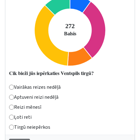
Cik bieži jūs iepērkaties Ventspils tirgū?
Vairākas reizes nedēļā
Aptuveni reizi nedēļā
Reizi mēnesī
Ļoti reti
Tirgū neiepērkos