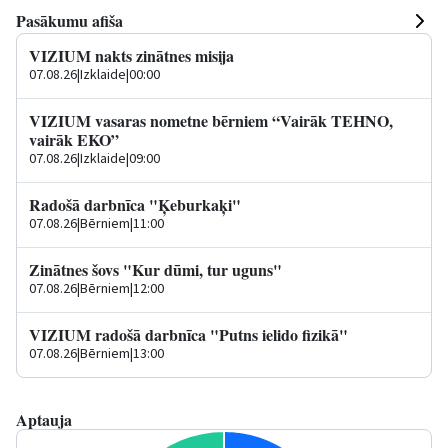
Pasākumu afiša
VIZIUM nakts zinātnes misija
07.08.26
|
Izklaide
|
00:00
VIZIUM vasaras nometne bērniem “Vairāk TEHNO,
vairāk EKO”
07.08.26
|
Izklaide
|
09:00
Radošā darbnīca "Ķeburkaķi"
07.08.26
|
Bērniem
|
11:00
Zinātnes šovs "Kur dūmi, tur uguns"
07.08.26
|
Bērniem
|
12:00
VIZIUM radošā darbnīca "Putns ielido fizikā"
07.08.26
|
Bērniem
|
13:00
Aptauja