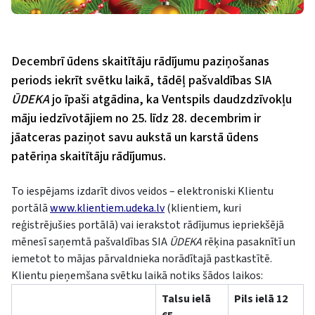
Decembrī ūdens skaitītāju rādījumu paziņošanas
periods iekrīt svētku laikā, tādēļ pašvaldības SIA
ŪDEKA
jo īpaši atgādina, ka Ventspils daudzdzīvokļu
māju iedzīvotājiem no 25. līdz 28. decembrim ir
jāatceras paziņot savu aukstā un karstā ūdens
patēriņa skaitītāju rādījumus.
To iespējams izdarīt divos veidos – elektroniski Klientu
portālā
www.klientiem.udeka.lv
(klientiem, kuri
reģistrējušies portālā) vai ierakstot rādījumus iepriekšējā
mēnesī saņemtā pašvaldības SIA
ŪDEKA
rēķina pasaknītī un
iemetot to mājas pārvaldnieka norādītajā pastkastītē.
Klientu pieņemšana svētku laikā notiks šādos laikos:
Talsu ielā
Pils ielā 12