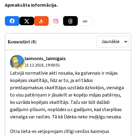
Apmaksāta informācija.
Komentāri (8)
laimonis_laimigais
21.12.2018, 19:00:51
Latvijā normatīvie akti nosaka, ka galvenais ir mājas
kopējais skaitītājs, līdz ar to, ja arī tādus
priekšapmaksas skaitītājus uzstāda dzīvokļos, vienalga
to visu patēriņam ir jāsakrīt ar kopējo mājas patēriņu,
ko uzrāda kopējais skaitītājs. Taču var būt dažādi
gadījumi-plīsumi, noplūdes u.c gadījumi, kad starpības
vienalga var rasties. Tā kā Ūdeka neko muļķīgu nesaka.
Otra lieta-es veljoprojam cītīgi cenšos kaimiņus