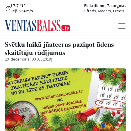
17.7 °C
Piektdiena, 7. augusts
Vējš 6.64 m/s
Alfrēds, Madars, Fredis
Svētku laikā jāatceras paziņot ūdens
skaitītāju rādījumus
20. decembris, 00:05, 2018
|