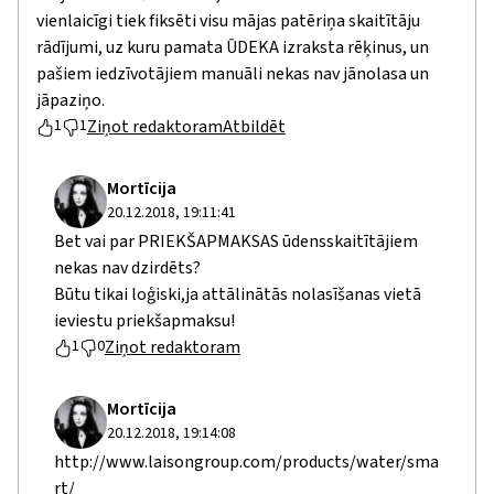
vienlaicīgi tiek fiksēti visu mājas patēriņa skaitītāju
rādījumi, uz kuru pamata ŪDEKA izraksta rēķinus, un
pašiem iedzīvotājiem manuāli nekas nav jānolasa un
jāpaziņo.
Ziņot redaktoram
Atbildēt
1
1
Mortīcija
20.12.2018, 19:11:41
Bet vai par PRIEKŠAPMAKSAS ūdensskaitītājiem
nekas nav dzirdēts?
Būtu tikai loģiski,ja attālinātās nolasīšanas vietā
ieviestu priekšapmaksu!
Ziņot redaktoram
1
0
Mortīcija
20.12.2018, 19:14:08
http://www.laisongroup.com/products/water/sma
rt/