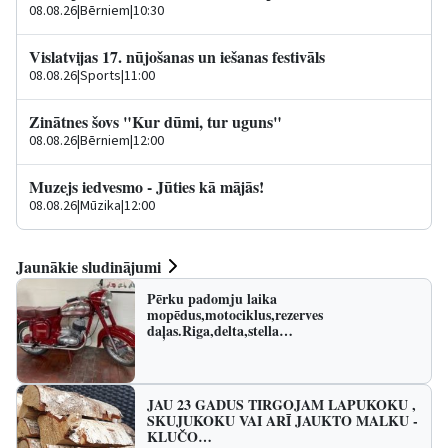
08.08.26
|
Bērniem
|
10:30
Vislatvijas 17. nūjošanas un iešanas festivāls
08.08.26
|
Sports
|
11:00
Zinātnes šovs "Kur dūmi, tur uguns"
08.08.26
|
Bērniem
|
12:00
Muzejs iedvesmo - Jūties kā mājās!
08.08.26
|
Mūzika
|
12:00
Jaunākie sludinājumi
Pērku padomju laika
mopēdus,motociklus,rezerves
daļas.Riga,delta,stella…
JAU 23 GADUS TIRGOJAM LAPUKOKU ,
SKUJUKOKU VAI ARĪ JAUKTO MALKU -
KLUČO…