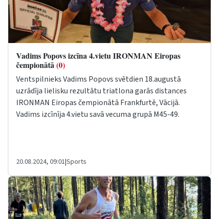
Vadims Popovs izcīna 4.vietu IRONMAN Eiropas
čempionātā
(0)
Ventspilnieks Vadims Popovs svētdien 18.augustā
uzrādīja lielisku rezultātu triatlona garās distances
IRONMAN Eiropas čempionātā Frankfurtē, Vācijā.
Vadims izcīnīja 4.vietu savā vecuma grupā M45-49.
20.08.2024, 09:01
|
Sports