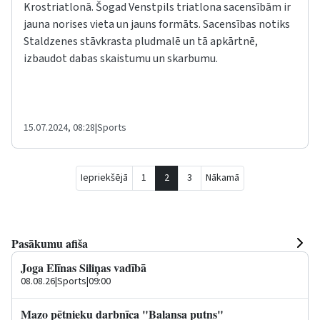
Krostriatlonā. Šogad Venstpils triatlona sacensībām ir
jauna norises vieta un jauns formāts. Sacensības notiks
Staldzenes stāvkrasta pludmalē un tā apkārtnē,
izbaudot dabas skaistumu un skarbumu.
15.07.2024, 08:28
|
Sports
Iepriekšējā
1
2
3
Nākamā
Pasākumu afiša
Joga Elīnas Siliņas vadībā
08.08.26
|
Sports
|
09:00
Mazo pētnieku darbnīca "Balansa putns"