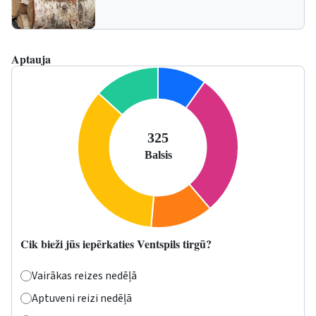
Aptauja
Cik bieži jūs iepērkaties Ventspils tirgū?
Vairākas reizes nedēļā
Aptuveni reizi nedēļā