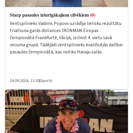
Starp pasaules izturīgākajiem cilvēkiem
(0)
Ventspilnieks Vadims Popovs uzrādīja lielisku rezultātu
triatlona garās distances IRONMAN Eiropas
čempionātā Frankfurtē, Vācijā, izcīnot 4. vietu savā
vecuma grupā. Tādējādi ventspilnieks kvalificējās dalībai
pasaules čempionātā, kas notiks Havaju salās.
24.09.2024, 12:30
|
Sports