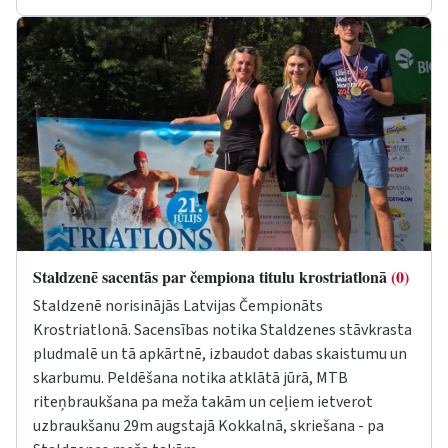
Staldzenē sacentās par čempiona titulu krostriatlonā
(0)
Staldzenē norisinājās Latvijas Čempionāts
Krostriatlonā. Sacensības notika Staldzenes stāvkrasta
pludmalē un tā apkārtnē, izbaudot dabas skaistumu un
skarbumu. Peldēšana notika atklātā jūrā, MTB
riteņbraukšana pa meža takām un ceļiem ietverot
uzbraukšanu 29m augstajā Kokkalnā, skriešana - pa