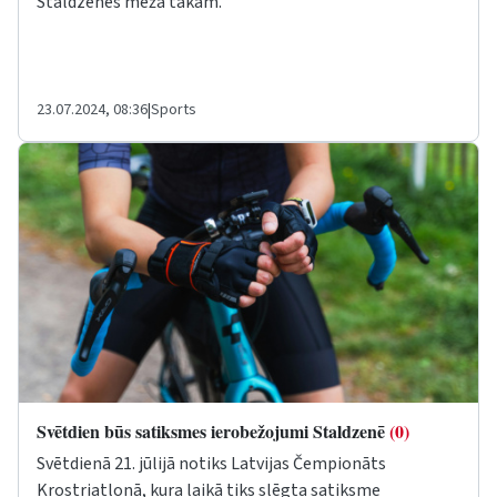
Staldzenes meža takām.
23.07.2024, 08:36
|
Sports
Svētdien būs satiksmes ierobežojumi Staldzenē
(0)
Svētdienā 21. jūlijā notiks Latvijas Čempionāts
Krostriatlonā, kura laikā tiks slēgta satiksme