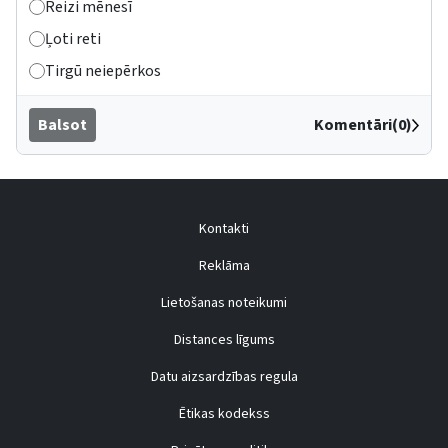
Reizi mēnesī
Ļoti reti
Tirgū neiepērkos
Balsot
Komentāri(0)
Kontakti
Reklāma
Lietošanas noteikumi
Distances līgums
Datu aizsardzības regula
Ētikas kodekss