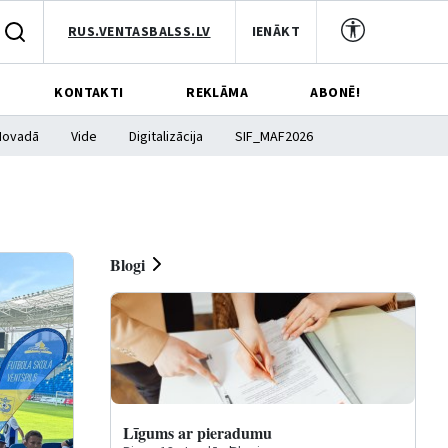
RUS.VENTASBALSS.LV
IENĀKT
KONTAKTI
REKLĀMA
ABONĒ!
Novadā
Vide
Digitalizācija
SIF_MAF2026
Blogi
Līgums ar pieradumu