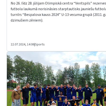
No 26. līdz 28. jūlijam Olimpiskā centra “Ventspils” rezerve
futbola laukumā norisināsies starptautisks jauniešu futbol
turnīrs “Bespalova kauss 2024” U-13 vecuma grupā (2011. g
dzimušiem zēniem).
22.07.2024, 14:06
|
Sports