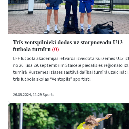
Trīs ventspilnieki dodas uz starpnovadu U13
futbola turnīru
(0)
LFF futbola akadēmijas ietvaros izveidotā Kurzemes U13 iz
no 26. līdz 29. septembrim Staicelē piedalīsies reģionālo iz
turnīrā. Kurzemes izlases sastāvā dalībai turnīrā uzaicināti 
trīs futbola skolas “Ventspils” sportisti.
26.09.2024, 11:29
|
Sports