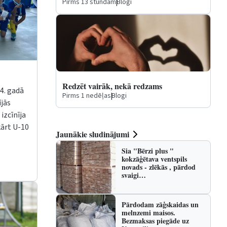
Pirms 13 stundām
|
Blogi
Redzēt vairāk, nekā redzams
14. gadā
Pirms 1 nedēļas
|
Blogi
ījās
izcīnīja
ārt U-10
Jaunākie sludinājumi
Sia "Bērzi plus "
kokzāģētava ventspils
novads - zlēkās , pārdod
svaigi…
Pārdodam zāģskaidas un
melnzemi maisos.
Bezmaksas piegāde uz