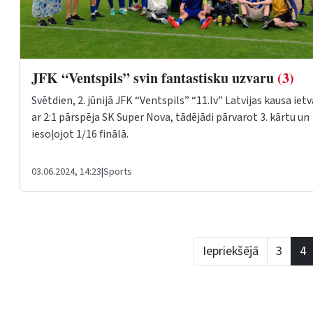
JFK “Ventspils” svin fantastisku uzvaru
(3)
Svētdien, 2. jūnijā JFK “Ventspils” “11.lv” Latvijas kausa iet
ar 2:1 pārspēja SK Super Nova, tādējādi pārvarot 3. kārtu un
iesoļojot 1/16 finālā.
03.06.2024, 14:23
|
Sports
Iepriekšējā
3
4