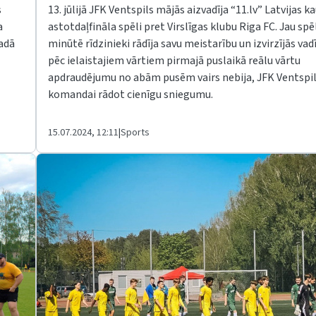
s
13. jūlijā JFK Ventspils mājās aizvadīja “11.lv” Latvijas k
a
astotdaļfināla spēli pret Virslīgas klubu Riga FC. Jau spēl
adā
minūtē rīdzinieki rādīja savu meistarību un izvirzījās vad
pēc ielaistajiem vārtiem pirmajā puslaikā reālu vārtu
apdraudējumu no abām pusēm vairs nebija, JFK Ventspi
komandai rādot cienīgu sniegumu.
15.07.2024, 12:11
|
Sports