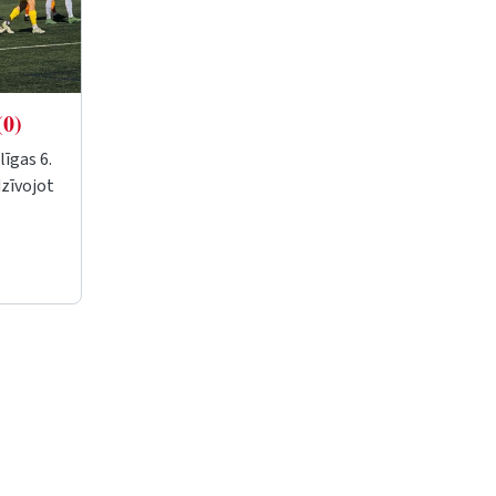
(0)
īgas 6.
dzīvojot