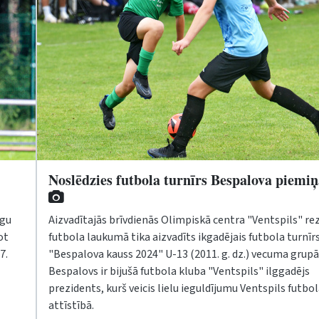
Noslēdzies futbola turnīrs Bespalova piemi
īgu
Aizvadītajās brīvdienās Olimpiskā centra "Ventspils" re
ot
futbola laukumā tika aizvadīts ikgadējais futbola turnīr
7.
"Bespalova kauss 2024" U-13 (2011. g. dz.) vecuma grupā.
Bespalovs ir bijušā futbola kluba "Ventspils" ilggadējs
prezidents, kurš veicis lielu ieguldījumu Ventspils futbo
attīstībā.