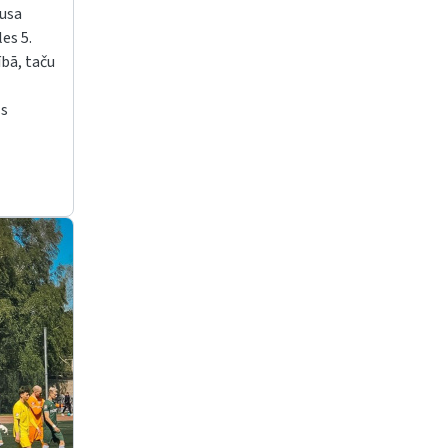
ausa
es 5.
ībā, taču
ls