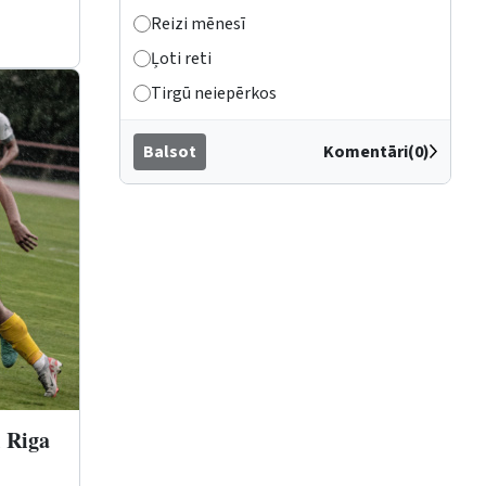
Reizi mēnesī
Ļoti reti
Tirgū neiepērkos
Balsot
Komentāri(0)
i Riga