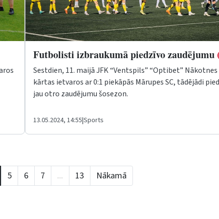
Futbolisti izbraukumā piedzīvo zaudējumu
varos
Sestdien, 11. maijā JFK “Ventspils” “Optibet” Nākotnes l
kārtas ietvaros ar 0:1 piekāpās Mārupes SC, tādējādi pie
jau otro zaudējumu šosezon.
13.05.2024, 14:55
|
Sports
5
6
7
...
13
Nākamā