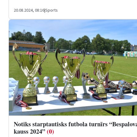
20.08.2024, 08:16
|
Sports
Notiks starptautisks futbola turnīrs “Bespalov
kauss 2024”
(0)