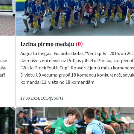
Izcīna pirmo medaļu
(0)
Augusta beigās, Futbola skolas ''Ventspils'' 2015. un 20
lase
dzimušie zēni devās uz Polijas pilsētu Plocku, kur piedal
lašu
“Wisla Plock Youth Cup”. Kopvērtējumā mūsu komandas 
arī
3. vietu U9 vecuma grupā 18 komandu konkurencē, savuk
komandai 11. vieta no 18 komandām.
17.09.2024, 10:14
|
Sports