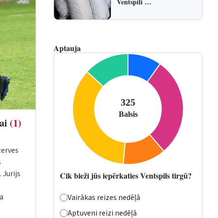
Ventspili …
Aptauja
ņai
(1)
zerves
s
 Jurijs
Cik bieži jūs iepērkaties Ventspils tirgū?
la
Vairākas reizes nedēļā
Aptuveni reizi nedēļā