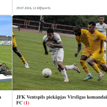
29.07.2024, 12:43
|
Sports
a
JFK Ventspils piekāpjas Virslīgas komanda
FC
(1)