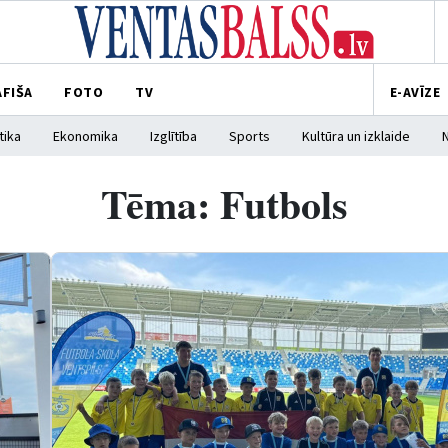
AFIŠA
FOTO
TV
E-AVĪZE
tika
Ekonomika
Izglītība
Sports
Kultūra un izklaide
Tēma: Futbols