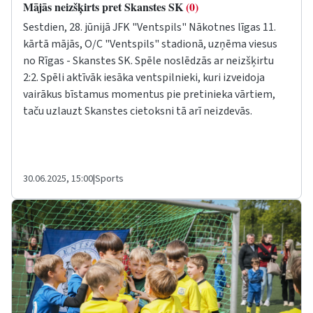
Mājās neizšķirts pret Skanstes SK
(0)
Sestdien, 28. jūnijā JFK "Ventspils" Nākotnes līgas 11.
kārtā mājās, O/C "Ventspils" stadionā, uzņēma viesus
no Rīgas - Skanstes SK. Spēle noslēdzās ar neizšķirtu
2:2. Spēli aktīvāk iesāka ventspilnieki, kuri izveidoja
vairākus bīstamus momentus pie pretinieka vārtiem,
taču uzlauzt Skanstes cietoksni tā arī neizdevās.
30.06.2025, 15:00
|
Sports