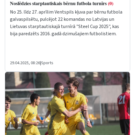
Noslēdzies starptautiskais bērnu futbola turnīrs
(0)
No 25. līdz 27. aprīlim Ventspils kļuva par bērnu futbola
galvaspilsētu, pulcējot 22 komandas no Latvijas un
Lietuvas starptautiskajā turnīrā "Steel Cup 2025", kas
bija paredzēts 2016. gadā dzimušajiem futbolistiem.
29.04.2025, 08:26
|
Sports