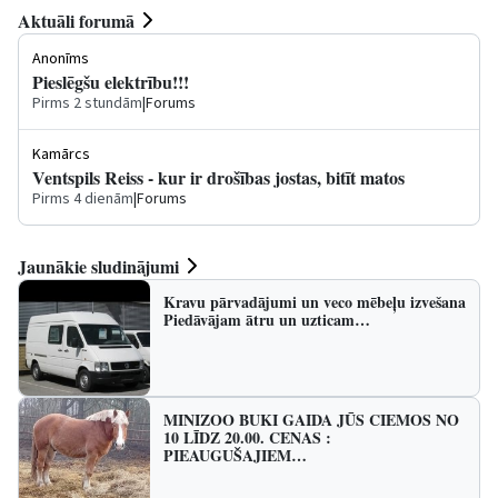
Aktuāli forumā
Anonīms
Pieslēgšu elektrību!!!
Pirms 2 stundām
|
Forums
Kamārcs
Ventspils Reiss - kur ir drošības jostas, bitīt matos
Pirms 4 dienām
|
Forums
Jaunākie sludinājumi
Kravu pārvadājumi un veco mēbeļu izvešana
Piedāvājam ātru un uzticam…
MINIZOO BUKI GAIDA JŪS CIEMOS NO
10 LĪDZ 20.00. CENAS :
PIEAUGUŠAJIEM…