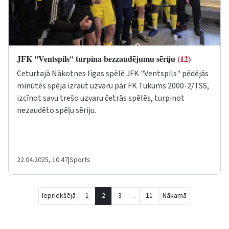
JFK ''Ventspils'' turpina bezzaudējumu sēriju
(12)
Ceturtajā Nākotnes līgas spēlē JFK "Ventspils" pēdējās
minūtēs spēja izraut uzvaru pār FK Tukums 2000-2/TSS,
izcīnot savu trešo uzvaru četrās spēlēs, turpinot
nezaudēto spēļu sēriju.
22.04.2025, 10:47
|
Sports
Iepriekšējā
1
2
3
...
11
Nākamā