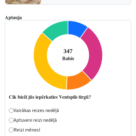
Aptauja
Cik bieži jūs iepērkaties Ventspils tirgū?
Vairākas reizes nedēļā
Aptuveni reizi nedēļā
Reizi mēnesī