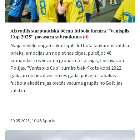
Aizvadīts starptautiskā bērnu futbola turnīra "Ventspils
Cup 2025" pavasara sabraukums
(0)
Maija nedēļu nogalēs Ventspils futbola laukumos valdīja
prieks, emocijas un nopietnas cīņas, pulcējot 48
komandas trīs vecuma grupās no Latvijas, Lietuvas un
Polijas. "Ventspils Cup" turnīrs tiek rīkots kopš 2022.
gada un notiek divas reizes gadā, pulcējot labākās
futbola akadēmijas piecās vecuma grupās no Baltijas
valstīm.
30.05.2025, 10:46
|
Sports