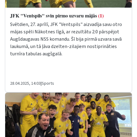
JFK "Ventspils" svin pirmo uzvaru mājās
(1)
Svētdien, 27. aprīlī, JFK "Ventspils" aizvadīja savu otro
mājas spēli Nākotnes līgā, ar rezultātu 2:0 pārspējot
Augšdaugavas NSS komandu. Šī bija pirmā uzvara savā
laukumā, un tā ļāva dzelten-zilajiem nostiprināties
turnīra tabulas augšgalā.
28.04.2025, 14:03
|
Sports