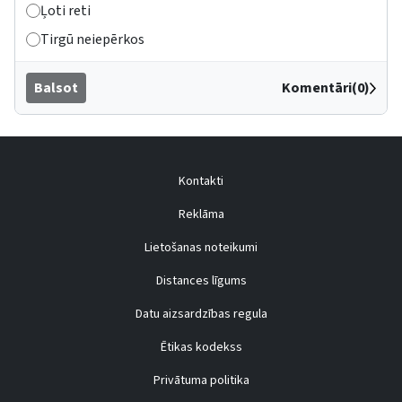
Ļoti reti
Tirgū neiepērkos
Balsot
Komentāri(0)
Kontakti
Reklāma
Lietošanas noteikumi
Distances līgums
Datu aizsardzības regula
Ētikas kodekss
Privātuma politika