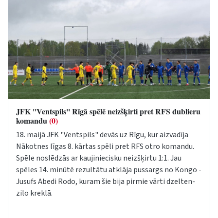
JFK ''Ventspils'' Rīgā spēlē neizšķirti pret RFS dublieru
komandu
(0)
18. maijā JFK "Ventspils" devās uz Rīgu, kur aizvadīja
Nākotnes līgas 8. kārtas spēli pret RFS otro komandu.
Spēle noslēdzās ar kaujiniecisku neizšķirtu 1:1. Jau
spēles 14. minūtē rezultātu atklāja pussargs no Kongo -
Jusufs Abedi Rodo, kuram šie bija pirmie vārti
dzelten-
zilo
kreklā.