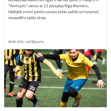
Aizvadītajā Nākotnes līgas 6. kārtas spēlē 3. maijā JFK
"Ventspils" viesos ar 2:1 pārspēja Riga Mariners,
tādējādi svinot piekto uzvaru sešās spēlēs un turpinot
nezaudēto spēļu sēriju.
06.05.2025, 14:53
|
Sports