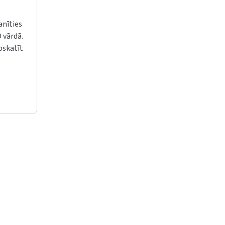
anīties
 vārdā.
pskatīt