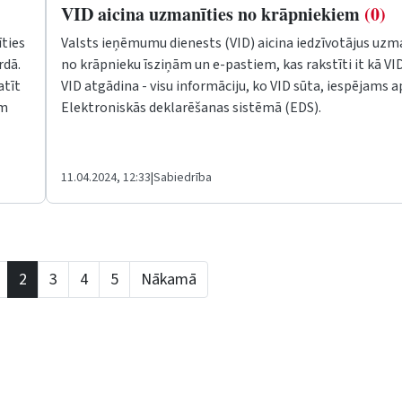
VID aicina uzmanīties no krāpniekiem
(0)
īties
Valsts ieņēmumu dienests (VID) aicina iedzīvotājus uzm
rdā.
no krāpnieku īsziņām un e-pastiem, kas rakstīti it kā VID
atīt
VID atgādina - visu informāciju, ko VID sūta, iespējams a
em
Elektroniskās deklarēšanas sistēmā (EDS).
11.04.2024, 12:33
|
Sabiedrība
2
3
4
5
Nākamā