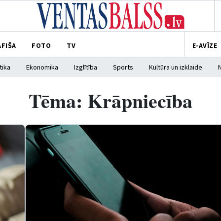
AFIŠA
FOTO
TV
E-AVĪZE
tika
Ekonomika
Izglītība
Sports
Kultūra un izklaide
Tēma: Krāpniecība