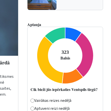
Aptauja
vārdā
satiksmes
rmē
saites,
Cik bieži jūs iepērkaties Ventspils tirgū?
iem.
Vairākas reizes nedēļā
Aptuveni reizi nedēļā