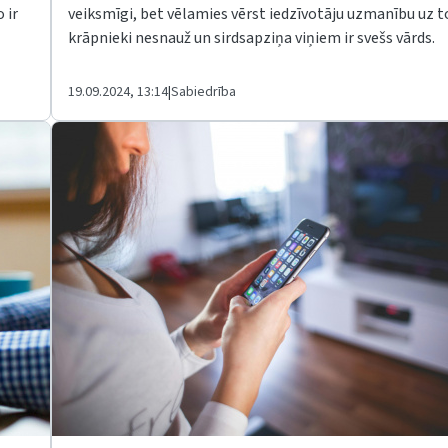
 ir
veiksmīgi, bet vēlamies vērst iedzīvotāju uzmanību uz t
krāpnieki nesnauž un sirdsapziņa viņiem ir svešs vārds.
19.09.2024, 13:14
|
Sabiedrība