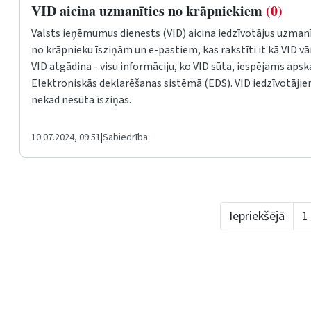
VID aicina uzmanīties no krāpniekiem
(0)
Valsts ieņēmumus dienests (VID) aicina iedzīvotājus uzman
no krāpnieku īsziņām un e-pastiem, kas rakstīti it kā VID vā
VID atgādina - visu informāciju, ko VID sūta, iespējams apsk
Elektroniskās deklarēšanas sistēmā (EDS). VID iedzīvotāji
nekad nesūta īsziņas.
10.07.2024, 09:51
|
Sabiedrība
Iepriekšējā
1