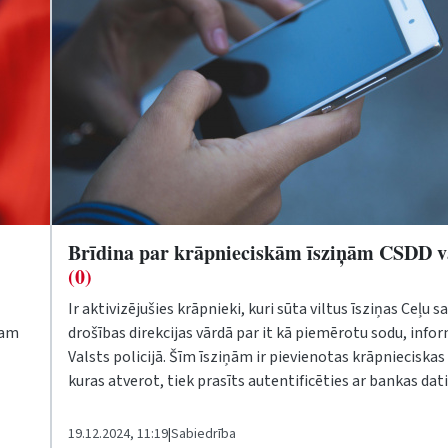
Brīdina par krāpnieciskām īsziņām CSDD 
(0)
Ir aktivizējušies krāpnieki, kuri sūta viltus īsziņas Ceļu 
tam
drošības direkcijas vārdā par it kā piemērotu sodu, info
Valsts policijā. Šīm īsziņām ir pievienotas krāpnieciskas 
kuras atverot, tiek prasīts autentificēties ar bankas dat
19.12.2024, 11:19
|
Sabiedrība