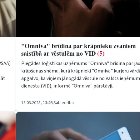
"Omniva" brīdina par krāpnieku zvaniem
saistībā ar vēstulēm no VID
(5)
VSAA)
Piegādes loģistikas uzņēmums "Omniva" brīdina par ja
krāpšanas shēmu, kurā krāpnieki "Omniva" kurjeru vārd
nāt
apgalvo, ka viņiem jānogādā vēstule no Valsts ieņēmu
dienesta (VID), informē "Omniva" pārstāvji.
18.03.2025, 13:46
|
Sabiedrība