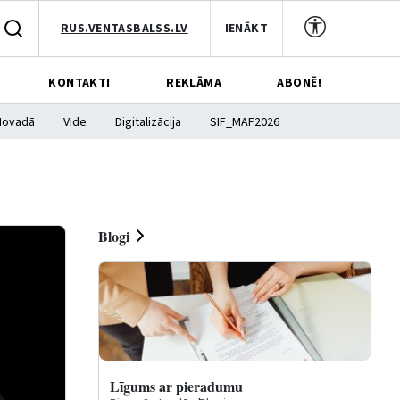
RUS.VENTASBALSS.LV
IENĀKT
KONTAKTI
REKLĀMA
ABONĒ!
Novadā
Vide
Digitalizācija
SIF_MAF2026
Blogi
Līgums ar pieradumu