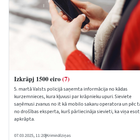
Izkrāpj 1500 eiro
(7)
5. martā Valsts policijā saņemta informācija no kādas
kurzemnieces, kura kļuvusi par krāpnieku upuri. Sieviete
saņēmusi zvanus no it kā mobilo sakaru operatora un pēc 
no drošības eksperta, kurš pārliecināja sievieti, ka viņa esot
apkrāpta.
07.03.2025, 11:20
|
Kriminālziņas