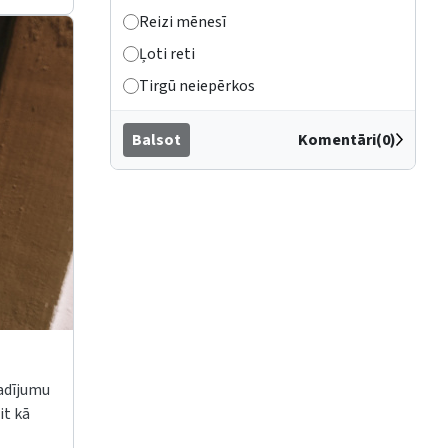
Reizi mēnesī
Ļoti reti
Tirgū neiepērkos
Balsot
Komentāri(0)
gadījumu
it kā