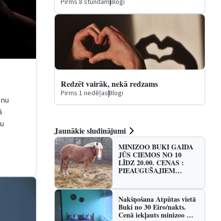
Pirms 8 stundām
|
Blogi
Redzēt vairāk, nekā redzams
Pirms 1 nedēļas
|
Blogi
unu
ā
mu
Jaunākie sludinājumi
MINIZOO BUKI GAIDA
JŪS CIEMOS NO 10
LĪDZ 20.00. CENAS :
PIEAUGUŠAJIEM…
Nakšņošana Atpūtas vietā
Buki no 30 Eiro/nakts.
Cenā iekļauts minizoo …