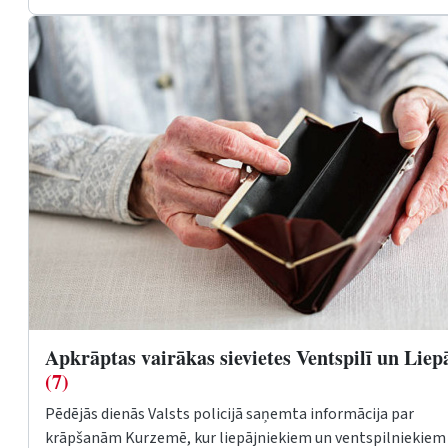
Apkrāptas vairākas sievietes Ventspilī un Liep
(7)
Pēdējās dienās Valsts policijā saņemta informācija par
krāpšanām Kurzemē, kur liepājniekiem un ventspilniekiem