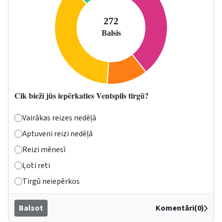
Cik bieži jūs iepērkaties Ventspils tirgū?
Vairākas reizes nedēļā
Aptuveni reizi nedēļā
Reizi mēnesī
Ļoti reti
Tirgū neiepērkos
Balsot
Komentāri(0)