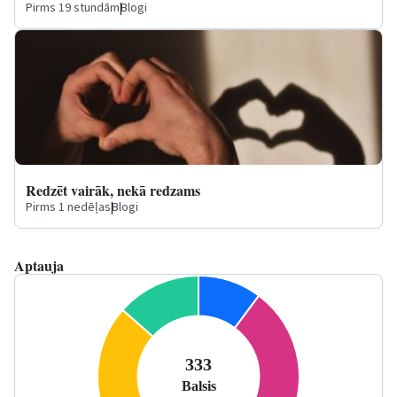
Pirms 19 stundām
|
Blogi
Redzēt vairāk, nekā redzams
Pirms 1 nedēļas
|
Blogi
Aptauja