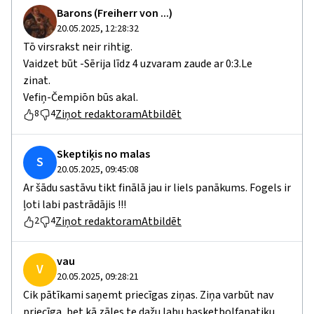
Barons (Freiherr von ...)
20.05.2025, 12:28:32
Tō virsrakst neir rihtig.
Vaidzet būt -Sērija līdz 4 uzvaram zaude ar 0:3.Le
zinat.
Vefiņ-Čempiōn būs akal.
Ziņot redaktoram
Atbildēt
8
4
Skeptiķis no malas
S
20.05.2025, 09:45:08
Ar šādu sastāvu tikt finālā jau ir liels panākums. Fogels ir
ļoti labi pastrādājis !!!
Ziņot redaktoram
Atbildēt
2
4
vau
V
20.05.2025, 09:28:21
Cik pātīkami saņemt priecīgas ziņas. Ziņa varbūt nav
priecīga ,bet kā zāles te dažu labu basketbolfanatiķu