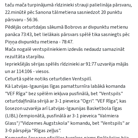
taču mača turpinājumā rīdzinieki strauji palielināja pārsvaru,
22.minūtē pēc Sanona tālmetiena sasniedzot 20 punktu
pārsvaru - 56:36.
Pēdējās ceturtdaļas sākumā Bobrovs ar divpunktu metienu
panāca 73:43, bet lielākais pārsvars spēlē tika sasniegts pēc
Piņņa divpunktu metiena - 78:47.
Mača nogalē ventspilniekiem izdevās nedaudz samazināt
rezultāta starpību.
Iepriekšējās sērijas spēlēs rīdzinieki ar 91:77 uzvarēja mājās
un ar 114:106 - viesos.
Ceturtā spēle notiks ceturtdien Ventspilī.
Kā Latvijas-Igaunijas līgas pamatturnīra labākā komanda
"VEF Rīga" bez spēlēm iekļuva pusfinālā, bet "Ventspils"
ceturtdaļfināla sērijā ar 3-1 pieveica "Ogri". "VEF Rīga", kas
šosezon uzvarēja arī Latvijas-Igaunijas Basketbola līgas
(LIBL) čempionātā, pusfinālā ar 3-1 pieveica "Valmiera
Glass"/"Vidzemes Augstskola" komandu, bet "Ventspils" ar
3-0 pārspēja "Rīgas zeļļus".
Komandas šosezon oficiālos turnīros pirms finālsērijas bija