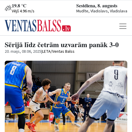
19.8 °C
Sestdiena, 8. augusts
Vējš 4.96 m/s
Mudīte, Vladislavs, Vladislava
Sērijā līdz četrām uzvarām panāk 3-0
20. maijs, 08:06, 2025
|
LETA/Ventas Balss