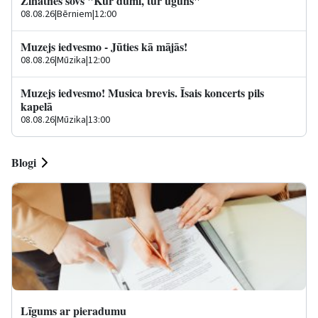
Zinātnes šovs "Kur dūmi, tur uguns"
08.08.26
|
Bērniem
|
12:00
Muzejs iedvesmo - Jūties kā mājās!
08.08.26
|
Mūzika
|
12:00
Muzejs iedvesmo! Musica brevis. Īsais koncerts pils
kapelā
08.08.26
|
Mūzika
|
13:00
Blogi
Līgums ar pieradumu