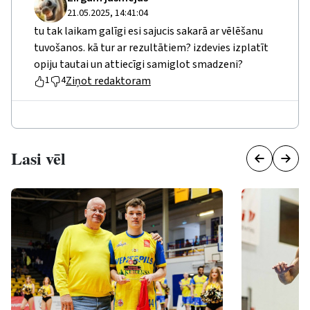
21.05.2025, 14:41:04
tu tak laikam galīgi esi sajucis sakarā ar vēlēšanu
tuvošanos. kā tur ar rezultātiem? izdevies izplatīt
opiju tautai un attiecīgi samiglot smadzeni?
Ziņot redaktoram
1
4
Lasi vēl