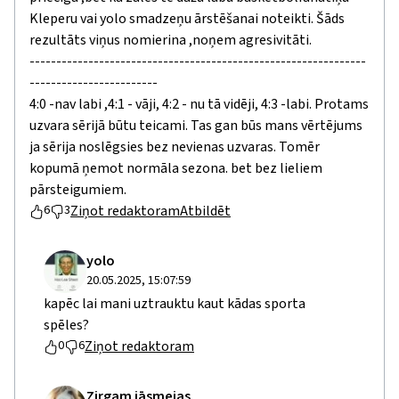
Kleperu vai yolo smadzeņu ārstēšanai noteikti. Šāds
rezultāts viņus nomierina ,noņem agresivitāti.
---------------------------------------------------------------
------------------------
4:0 -nav labi ,4:1 - vāji, 4:2 - nu tā vidēji, 4:3 -labi. Protams
uzvara sērijā būtu teicami. Tas gan būs mans vērtējums
ja sērija noslēgsies bez nevienas uzvaras. Tomēr
kopumā ņemot normāla sezona. bet bez lieliem
pārsteigumiem.
Ziņot redaktoram
Atbildēt
6
3
yolo
20.05.2025, 15:07:59
kapēc lai mani uztrauktu kaut kādas sporta
spēles?
Ziņot redaktoram
0
6
Zirgam jāsmejas