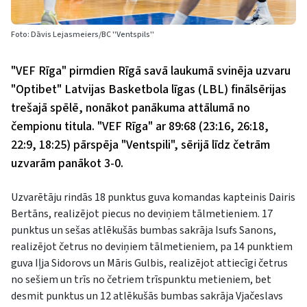
Foto: Dāvis Lejasmeiers/BC ''Ventspils''
"VEF Rīga" pirmdien Rīgā savā laukumā svinēja uzvaru
"Optibet" Latvijas Basketbola līgas (LBL) finālsērijas
trešajā spēlē, nonākot panākuma attālumā no
čempionu titula. "VEF Rīga" ar 89:68 (23:16, 26:18,
22:9, 18:25) pārspēja "Ventspili", sērijā līdz četrām
uzvarām panākot 3-0.
Uzvarētāju rindās 18 punktus guva komandas kapteinis Dairis
Bertāns, realizējot piecus no deviņiem tālmetieniem. 17
punktus un sešas atlēkušās bumbas sakrāja Isufs Sanons,
realizējot četrus no deviņiem tālmetieniem, pa 14 punktiem
guva Iļja Sidorovs un Māris Gulbis, realizējot attiecīgi četrus
no sešiem un trīs no četriem trīspunktu metieniem, bet
desmit punktus un 12 atlēkušās bumbas sakrāja Vjačeslavs