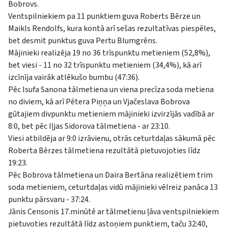
Bobrovs.
Ventspilniekiem pa 11 punktiem guva Roberts Bērze un
Maikls Rendolfs, kura kontā arī sešas rezultatīvas piespēles,
bet desmit punktus guva Pertu Blumgrēns.
Mājinieki realizēja 19 no 36 trīspunktu metieniem (52,8%),
bet viesi - 11 no 32 trīspunktu metieniem (34,4%), kā arī
izcīnīja vairāk atlēkušo bumbu (47:36).
Pēc Isufa Sanona tālmetiena un viena precīza soda metiena
no diviem, kā arī Pētera Piņņa un Vjačeslava Bobrova
gūtajiem divpunktu metieniem mājinieki izvirzījās vadībā ar
8:0, bet pēc Iļjas Sidorova tālmetiena - ar 23:10.
Viesi atbildēja ar 9:0 izrāvienu, otrās ceturtdaļas sākumā pēc
Roberta Bērzes tālmetiena rezultātā pietuvojoties līdz
19:23.
Pēc Bobrova tālmetiena un Daira Bertāna realizētiem trim
soda metieniem, ceturtdaļas vidū mājinieki vēlreiz panāca 13
punktu pārsvaru - 37:24.
Jānis Censonis 17.minūtē ar tālmetienu ļāva ventspilniekiem
pietuvoties rezultātā līdz astoņiem punktiem, taču 32:40,