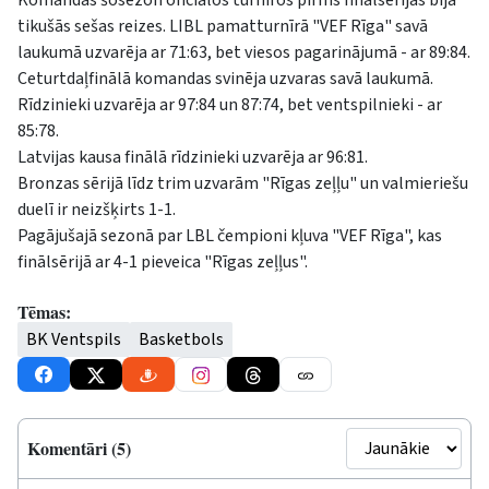
tikušās sešas reizes. LIBL pamatturnīrā "VEF Rīga" savā
laukumā uzvarēja ar 71:63, bet viesos pagarinājumā - ar 89:84.
Ceturtdaļfinālā komandas svinēja uzvaras savā laukumā.
Rīdzinieki uzvarēja ar 97:84 un 87:74, bet ventspilnieki - ar
85:78.
Latvijas kausa finālā rīdzinieki uzvarēja ar 96:81.
Bronzas sērijā līdz trim uzvarām "Rīgas zeļļu" un valmieriešu
duelī ir neizšķirts 1-1.
Pagājušajā sezonā par LBL čempioni kļuva "VEF Rīga", kas
finālsērijā ar 4-1 pieveica "Rīgas zeļļus".
Tēmas:
BK Ventspils
Basketbols
Komentāri (5)