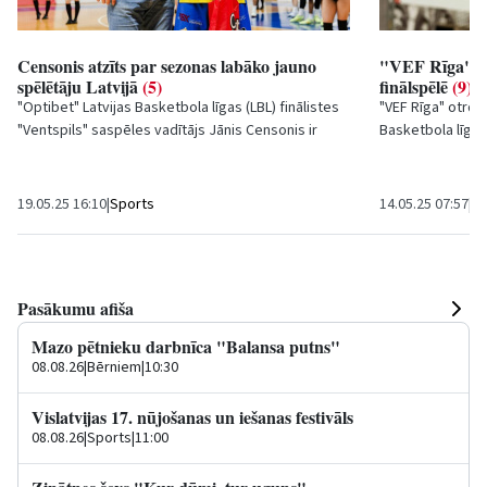
Censonis atzīts par sezonas labāko jauno
"VEF Rīga" u
spēlētāju Latvijā
(5)
finālspēlē
(9)
"Optibet" Latvijas Basketbola līgas (LBL) finālistes
"VEF Rīga" otrdie
"Ventspils" saspēles vadītājs Jānis Censonis ir
Basketbola līgas
atzīts par sezonas labāko jauno spēlētāju...
"Ventspili". "VEF 
19.05.25 16:10
|
Sports
14.05.25 07:57
|
Sp
Pasākumu afiša
Mazo pētnieku darbnīca "Balansa putns"
08.08.26
|
Bērniem
|
10:30
Vislatvijas 17. nūjošanas un iešanas festivāls
08.08.26
|
Sports
|
11:00