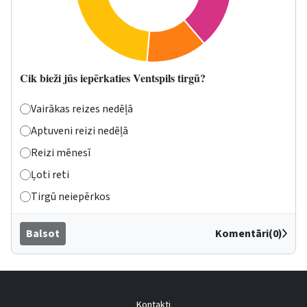
Cik bieži jūs iepērkaties Ventspils tirgū?
Vairākas reizes nedēļā
Aptuveni reizi nedēļā
Reizi mēnesī
Ļoti reti
Tirgū neiepērkos
Balsot
Komentāri(0)
Kontakti