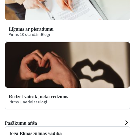
Līgums ar pieradumu
Pirms 10 stundām
|
Blogi
Redzēt vairāk, nekā redzams
Pirms 1 nedēļas
|
Blogi
Pasākumu afiša
Joga Elīnas Siliņas vadībā