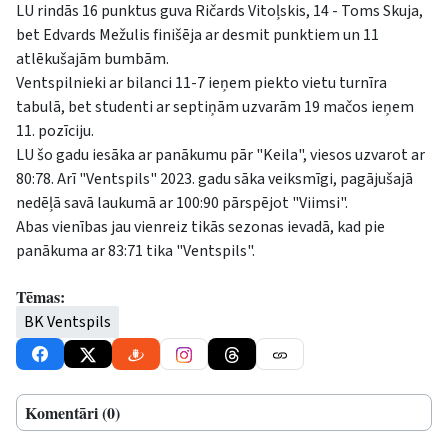
LU rindās 16 punktus guva Ričards Vitoļskis, 14 - Toms Skuja,
bet Edvards Mežulis finišēja ar desmit punktiem un 11
atlēkušajām bumbām.
Ventspilnieki ar bilanci 11-7 ieņem piekto vietu turnīra
tabulā, bet studenti ar septiņām uzvarām 19 mačos ieņem
11. pozīciju.
LU šo gadu iesāka ar panākumu pār "Keila", viesos uzvarot ar
80:78. Arī "Ventspils" 2023. gadu sāka veiksmīgi, pagājušajā
nedēļā savā laukumā ar 100:90 pārspējot "Viimsi".
Abas vienības jau vienreiz tikās sezonas ievadā, kad pie
panākuma ar 83:71 tika "Ventspils".
Tēmas:
BK Ventspils
Komentāri (0)