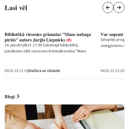
Lasi vēl
Bibliotēkā viesosies grāmatas ''Mans nabaga
Var saņemt ie
pirāts'' autors Jurģis Liepnieks
(0)
Sinoptiķi progno
24. janvārī plkst. 17.30 Galvenajā bibliotēkā,
sniegputenis un l
pasākumu zālē viesosies kriminālromāna ''Mans
temperatūra paze
nabaga pirāts'' autors un politikas vērotājs Jurģis...
09.01.23 11:10
|
Kultūra un izklaide
04.01.23 12:10
|
Sa
Blogi