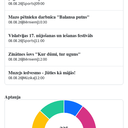
08.08.26
|
Sports
|
09:00
Mazo pētnieku darbnīca "Balansa putns"
08.08.26
|
Bērniem
|
10:30
Vislatvijas 17. nūjošanas un iešanas festivāls
08.08.26
|
Sports
|
11:00
Zinātnes šovs "Kur dūmi, tur uguns"
08.08.26
|
Bērniem
|
12:00
Muzejs iedvesmo - Jūties kā mājās!
08.08.26
|
Mūzika
|
12:00
Aptauja