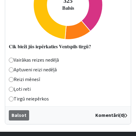
Cik bieži jūs iepērkaties Ventspils tirgū?
Vairākas reizes nedēļā
Aptuveni reizi nedēļā
Reizi mēnesī
Ļoti reti
Tirgū neiepērkos
Balsot
Komentāri(0)