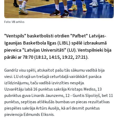
Foto: VB arhīvs
"Ventspils" basketbolisti otrdien "Pafbet" Latvijas-
Igaunijas Basketbola līgas (LIBL) spēlē izbraukumā
pieveica "Latvijas Universitāti" (LU). Ventspilnieki bija
pārāki ar 78:70 (18:12, 14:15, 19:22, 27:21).
Gandrīz visu spēli, atskaitot pašu tās sākumu vadībā bija
viesi. LU otrajā un trešajā ceturtdaļā vairākkārt panāca
izlīdzinājumu, taču vadībā izvirzīties nespēja.
Uzvarētāju labā 16 punktus sakrāja Kristaps Mediss, 13
pubnktus guva Linards Jaunzems, 12 - Guntis Sīpoliņš, bet 11
punktus, septiņas atlēkušās bumbas un piecas rezultatīvas
piespēles sakrāja Artūrs Ausējs, kā arī desmit punktus
pievienoja Edmunds Elksnis.