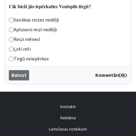
Cik bieži jūs iepērkaties Ventspils tirgū?
Vairākas reizes nedēļā
Aptuveni reizi nedēļā
Reizi mēnesī
Ļoti reti
Tirgū neiepērkos
Balsot
Komentāri(0)
Kontakti
Reklāma
Lietošanas noteikumi