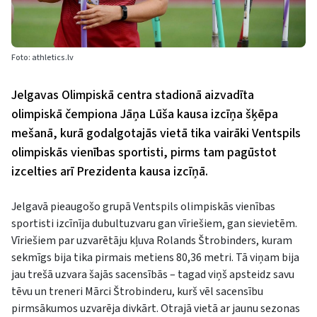
Foto: athletics.lv
Jelgavas Olimpiskā centra stadionā aizvadīta
olimpiskā čempiona Jāņa Lūša kausa izcīņa šķēpa
mešanā, kurā godalgotajās vietā tika vairāki Ventspils
olimpiskās vienības sportisti, pirms tam pagūstot
izcelties arī Prezidenta kausa izcīņā.
Jelgavā pieaugošo grupā Ventspils olimpiskās vienības
sportisti izcīnīja dubultuzvaru gan vīriešiem, gan sievietēm.
Vīriešiem par uzvarētāju kļuva Rolands Štrobinders, kuram
sekmīgs bija tika pirmais metiens 80,36 metri. Tā viņam bija
jau trešā uzvara šajās sacensībās – tagad viņš apsteidz savu
tēvu un treneri Mārci Štrobinderu, kurš vēl sacensību
pirmsākumos uzvarēja divkārt. Otrajā vietā ar jaunu sezonas