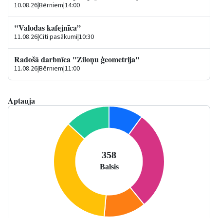
10.08.26
|
Bērniem
|
14:00
"Valodas kafejnīca”
11.08.26
|
Citi pasākumi
|
10:30
Radošā darbnīca "Ziloņu ģeometrija"
11.08.26
|
Bērniem
|
11:00
Aptauja