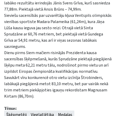
labāko rezultātu ierindojās Jānis Svens Grīva, kurš sasniedza
77,88m. Piektajā vietā Ansis Brūns – 74,99m.
Sieviešu sacensībās par uzvarētāju kļuva Ventspils olimpiskās
vienības sportiste Madara Palameika (61,24m), kura Jāņa
Lūša kausu ieguva jau sesto reizi. Otrajā vietā Sinta
Sprudzāne ar 60,76 metriem, bet piektajā vietā Gundega
Grīva ar 54,91 metru, kas arī ir viņas sezonas labākais
sasniegums.
Dienu pirms šiem mačiem risinājās Prezidenta kausa
sacensības šķēpmešanā, kurās Sprudzāne piektajā piegājienā
šķēpu meta 62,21 metru tālu, nodrošinot pirmo vietu un arī
izpildot Eiropas čempionāta kvalifikācijas normatīvu.
Savukārt vīru konkurencē otro vietu izcīnīja Štrobinders,
labākajā piegājienā metot 83,10 metru, bet par vairāk nekā
trim metriem piekāpjoties igauņu rekordistam Magnusam
Kirtam (86,70m).
Tēmas:
Šķēpmetēji
Vieglatlētika
Medaļas