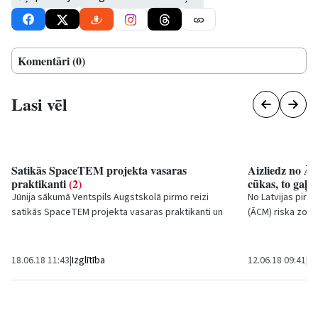
Komentāri (0)
Lasi vēl
Satikās SpaceTEM projekta vasaras
Aizliedz no ĀC
praktikanti
(2)
cūkas, to gaļu
Jūnija sākumā Ventspils Augstskolā pirmo reizi
No Latvijas pirm
satikās SpaceTEM projekta vasaras praktikanti un
(ĀCM) riska zona
prakses vadītāji, lai iepazītu viens otru,...
to gaļu un izstr
18.06.18 11:43
|
Izglītība
12.06.18 09:41
|
Vi