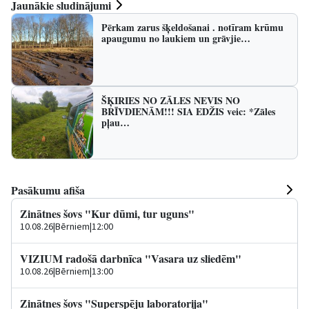
Jaunākie sludinājumi
Pērkam zarus šķeldošanai . notīram krūmu
apaugumu no laukiem un grāvjie…
ŠĶIRIES NO ZĀLES NEVIS NO
BRĪVDIENĀM!!! SIA EDŽIS veic: *Zāles
pļau…
Pasākumu afiša
Zinātnes šovs "Kur dūmi, tur uguns"
10.08.26
|
Bērniem
|
12:00
VIZIUM radošā darbnīca "Vasara uz sliedēm"
10.08.26
|
Bērniem
|
13:00
Zinātnes šovs "Superspēju laboratorija"