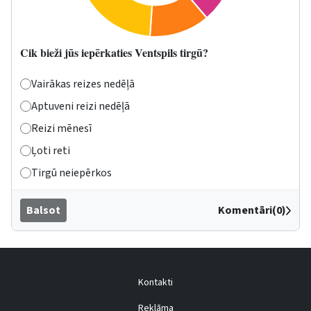
Cik bieži jūs iepērkaties Ventspils tirgū?
Vairākas reizes nedēļā
Aptuveni reizi nedēļā
Reizi mēnesī
Ļoti reti
Tirgū neiepērkos
Balsot
Komentāri(0)
Kontakti
Reklāma