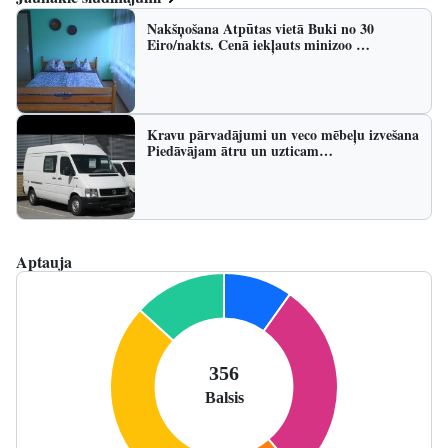
Nakšņošana Atpūtas vietā Buki no 30
Eiro/nakts. Cenā iekļauts minizoo …
Kravu pārvadājumi un veco mēbeļu izvešana
Piedāvājam ātru un uzticam…
Aptauja