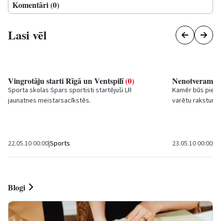
Komentāri (0)
Lasi vēl
Vingrotāju starti Rīgā un Ventspilī
(0)
Nenotveramais 
Sporta skolas Spars sportisti startējuši LR
Kamēr būs piepra
jaunatnes meistarsacīkstēs.
varētu raksturot
tirdzniecības vie
22.05.10 00:00
|
Sports
23.05.10 00:00
|
Kr
Blogi