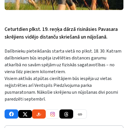
Ceturtdien plkst. 19. reņķa dārzā risināsies Pavasara
skrējiens vidējo distanču skriešanā un nūjošanā.
Dalībnieku pieteikšanās starta vietā no plkst. 18. 30. Katram
dalībniekam būs iespēja izvēlēties distances garumu
atkarībā no savām spējām uz fiziskās sagatavotības – no
viena līdz pieciem kilometriem.
Visiem aktīvās atpūtas cienītājiem būs iespēja uz vietas
reģistrēties arī Ventspils Piedzīvojuma parka
pusmaratonam. Nākošie skrējienu un nūjošanas divi posmi
paredzēti septembrī.