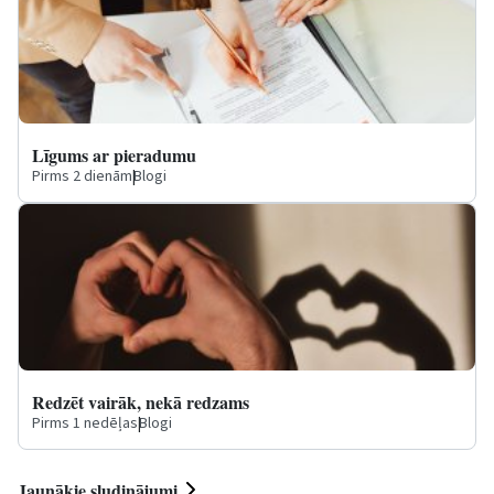
Līgums ar pieradumu
Pirms 2 dienām
|
Blogi
Redzēt vairāk, nekā redzams
Pirms 1 nedēļas
|
Blogi
Jaunākie sludinājumi