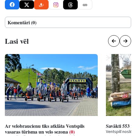
Komentāri (0)
Lasi vēl
Ar velobraucienu tiks atklāta Ventspils
Savākti 553 m3
vasaras tūrisma un velo sezona
(0)
Ventspilī noslēg