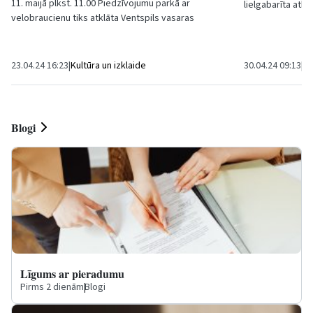
11. maijā plkst. 11.00 Piedzīvojumu parkā ar
lielgabarīta atk
velobraucienu tiks atklāta Ventspils vasaras
tuvāk mājām!”, k
tūrisma un velo sezona. Šī gada velobrauciena
kopumā...
moto ir...
23.04.24 16:23
|
Kultūra un izklaide
30.04.24 09:13
|
Vi
Blogi
Līgums ar pieradumu
Pirms 2 dienām
|
Blogi