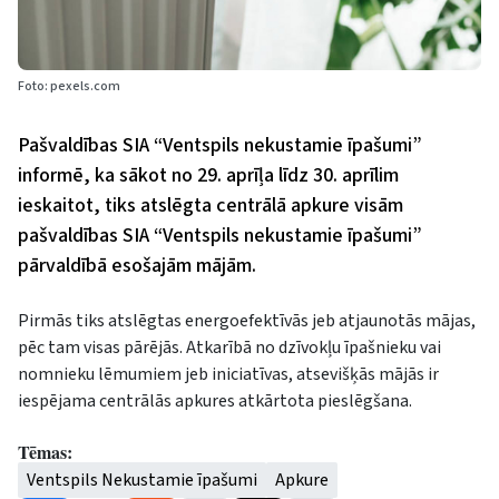
Foto: pexels.com
Pašvaldības SIA “Ventspils nekustamie īpašumi”
informē, ka sākot no 29. aprīļa līdz 30. aprīlim
ieskaitot, tiks atslēgta centrālā apkure visām
pašvaldības SIA “Ventspils nekustamie īpašumi”
pārvaldībā esošajām mājām.
Pirmās tiks atslēgtas energoefektīvās jeb atjaunotās mājas,
pēc tam visas pārējās. Atkarībā no dzīvokļu īpašnieku vai
nomnieku lēmumiem jeb iniciatīvas, atsevišķās mājās ir
iespējama centrālās apkures atkārtota pieslēgšana.
Tēmas:
Ventspils Nekustamie īpašumi
Apkure