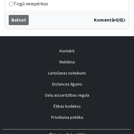
Tirgū neiepērkos
Balsot
Komentāri(0)
Kontakti
Reklāma
Lietošanas noteikumi
Distances līgums
Datu aizsardzības regula
Ētikas kodekss
Privātuma politika