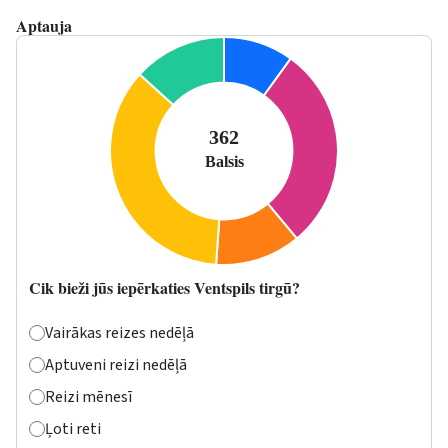
Aptauja
Cik bieži jūs iepērkaties Ventspils tirgū?
Vairākas reizes nedēļā
Aptuveni reizi nedēļā
Reizi mēnesī
Ļoti reti