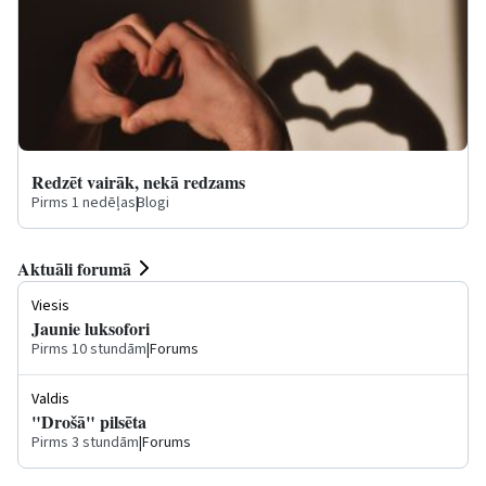
Redzēt vairāk, nekā redzams
Pirms 1 nedēļas
|
Blogi
Aktuāli forumā
Viesis
Jaunie luksofori
Pirms 10 stundām
|
Forums
Valdis
"Drošā" pilsēta
Pirms 3 stundām
|
Forums