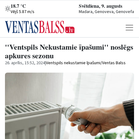
18.7 °C
Svētdiena, 9. augusts
Vējš 5.87 m/s
Madara, Genoveva, Genovefa
''Ventspils Nekustamie īpašumi'' noslēgs
apkures sezonu
26. aprīlis, 15:52, 2024
|
Ventspils nekustamie īpašumi/Ventas Balss