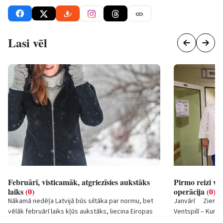
Lasi vēl
Februārī, visticamāk, atgriezīsies aukstāks
Pirmo reizi ve
laiks
(0)
operācija
(0)
Nākamā nedēļa Latvijā būs siltāka par normu, bet
Janvārī Zieme
vēlāk februārī laiks kļūs aukstāks, liecina Eiropas
Ventspilī – Kurz
Vidēja termiņa laika prognožu centra...
30 gadus vecai...