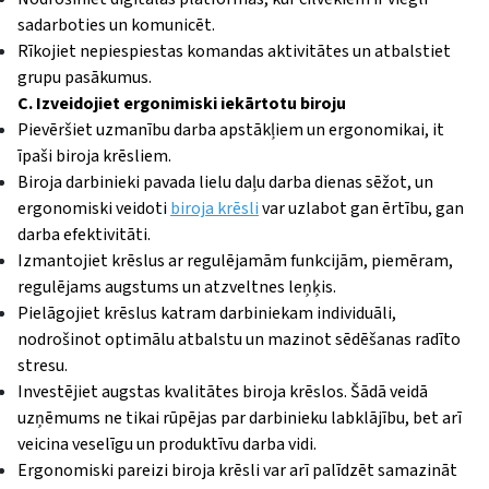
sadarboties un komunicēt.
Rīkojiet nepiespiestas komandas aktivitātes un atbalstiet
grupu pasākumus.
C. Izveidojiet ergonimiski iekārtotu biroju
Pievēršiet uzmanību darba apstākļiem un ergonomikai, it
īpaši biroja krēsliem.
Biroja darbinieki pavada lielu daļu darba dienas sēžot, un
ergonomiski veidoti
biroja krēsli
var uzlabot gan ērtību, gan
darba efektivitāti.
Izmantojiet krēslus ar regulējamām funkcijām, piemēram,
regulējams augstums un atzveltnes leņķis.
Pielāgojiet krēslus katram darbiniekam individuāli,
nodrošinot optimālu atbalstu un mazinot sēdēšanas radīto
stresu.
Investējiet augstas kvalitātes biroja krēslos. Šādā veidā
uzņēmums ne tikai rūpējas par darbinieku labklājību, bet arī
veicina veselīgu un produktīvu darba vidi.
Ergonomiski pareizi biroja krēsli var arī palīdzēt samazināt