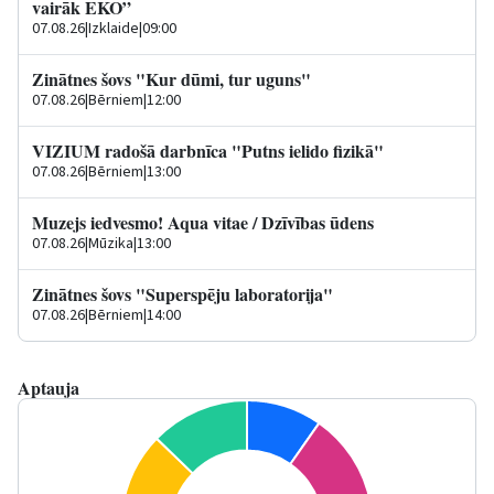
vairāk EKO”
07.08.26
|
Izklaide
|
09:00
Zinātnes šovs "Kur dūmi, tur uguns"
07.08.26
|
Bērniem
|
12:00
VIZIUM radošā darbnīca "Putns ielido fizikā"
07.08.26
|
Bērniem
|
13:00
Muzejs iedvesmo! Aqua vitae / Dzīvības ūdens
07.08.26
|
Mūzika
|
13:00
Zinātnes šovs "Superspēju laboratorija"
07.08.26
|
Bērniem
|
14:00
Aptauja