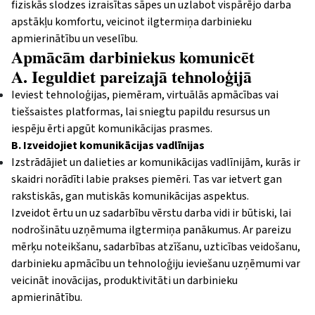
fiziskās slodzes izraisītas sāpes un uzlabot vispārējo darba
apstākļu komfortu, veicinot ilgtermiņa darbinieku
apmierinātību un veselību.
Apmācām darbiniekus komunicēt
A. Ieguldiet pareizajā tehnoloģijā
Ieviest tehnoloģijas, piemēram, virtuālās apmācības vai
tiešsaistes platformas, lai sniegtu papildu resursus un
iespēju ērti apgūt komunikācijas prasmes.
B. Izveidojiet komunikācijas vadlīnijas
Izstrādājiet un dalieties ar komunikācijas vadlīnijām, kurās ir
skaidri norādīti labie prakses piemēri. Tas var ietvert gan
rakstiskās, gan mutiskās komunikācijas aspektus.
Izveidot ērtu un uz sadarbību vērstu darba vidi ir būtiski, lai
nodrošinātu uzņēmuma ilgtermiņa panākumus. Ar pareizu
mērķu noteikšanu, sadarbības atzīšanu, uzticības veidošanu,
darbinieku apmācību un tehnoloģiju ieviešanu uzņēmumi var
veicināt inovācijas, produktivitāti un darbinieku
apmierinātību.