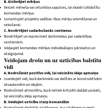
B. Atzīmējiet mērķus
Veiciet mēneša vai ceturkšņa sapulces, lai skaidri izklāstītu
komandas mērķus.
Izmantojiet projektu vadības rīkus mērķu sekmēšanai un
sekošanai.
C. Novērtējiet sadarbošanās centienus
Novērtējiet un ieprieciniet darbiniekus par sadarbības
centieniem.
Iekļaujiet komandas mērķus individuālajos pārskatos un
atalgojumā.
Veidojam drošu un uz uzticības balstītu
vidi
A. Nodrošiniet pozitīvu vidi, lai veicinātu ideju apmaiņu
Izveidojiet vidi, kurā darbinieki var dalīties ar konstruktīvām
atsauksmēm un idejām.
Nodrošiniet atmosfēru, kurā netiek kritizēti dažādi uzskati,
lai veicinātu ideju apmaiņu.
B. Veidojiet uzticību starp komandām
Nodrošiniet digitālās platformas, kur cilvēkiem ir viegli