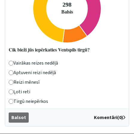
Cik bieži jūs iepērkaties Ventspils tirgū?
Vairākas reizes nedēļā
Aptuveni reizi nedēļā
Reizi mēnesī
Ļoti reti
Tirgū neiepērkos
Balsot
Komentāri(0)