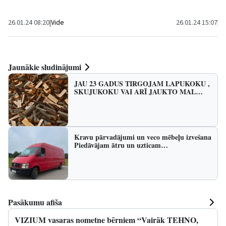
26.01.24 08:20
|
Vide
26.01.24 15:07
|
Sa
Jaunākie sludinājumi
JAU 23 GADUS TIRGOJAM LAPUKOKU ,
SKUJUKOKU VAI ARĪ JAUKTO MAL…
Kravu pārvadājumi un veco mēbeļu izvešana
Piedāvājam ātru un uzticam…
Pasākumu afiša
VIZIUM vasaras nometne bērniem “Vairāk TEHNO,